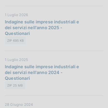
D
1 Luglio 2026
a
Indagine sulle imprese industriali e
t
dei servizi nell'anno 2025 -
a
Questionari
P
ZIP 695 KB
u
b
b
D
1 Luglio 2025
l
a
Indagine sulle imprese industriali e
i
t
dei servizi nell'anno 2024 -
c
a
Questionari
a
P
z
ZIP 25 MB
u
i
b
o
b
n
D
28 Giugno 2024
l
e