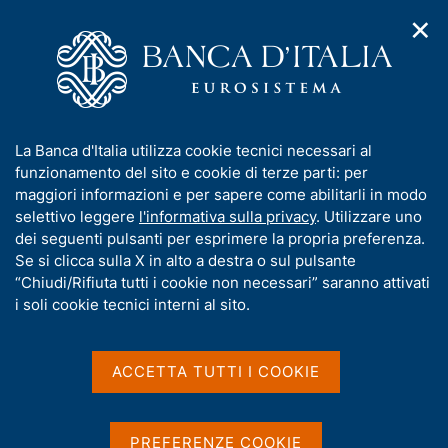
✕
H
A
o
C
p
m
e
r
e
r
i
p
c
Home
/
Statistiche
/
Indagini su famiglie e imprese
/
m
a
a
Imprese industriali e dei servizi
/
e
g
n
Microdati sulle imprese industriali e dei servizi
/
I
La Banca d'Italia utilizza cookie tecnici necessari al
n
e
e
Questionari dell'Indagine sulle imprese industriali e dei servizi
n
funzionamento del sito e cookie di terze parti: per
u
l
d
f
maggiori informazioni e per sapere come abilitarli in modo
i
s
o
selettivo leggere
l'informativa sulla privacy
. Utilizzare uno
n
i
Questionari dell'Indagine
r
dei seguenti pulsanti per esprimere la propria preferenza.
a
t
m
Se si clicca sulla X in alto a destra o sul pulsante
v
sulle imprese industriali e
o
i
a
“Chiudi/Rifiuta tutti i cookie non necessari” saranno attivati
g
dei servizi
t
i soli cookie tecnici interni al sito.
a
i
z
v
i
a
o
ACCETTA TUTTI I COOKIE
I questionari sono distinti in quattro categorie:
n
s
imprese industriali e imprese dei servizi, 20-49
e
u
addetti e 50 addetti e oltre. Le imprese con 20-49
i
PREFERENZE COOKIE