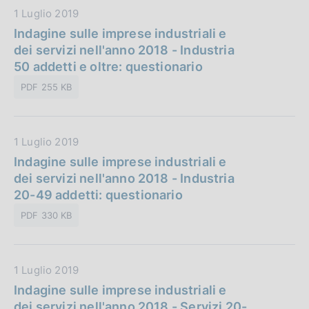
b
n
D
1 Luglio 2019
l
e
a
Indagine sulle imprese industriali e
i
:
t
dei servizi nell'anno 2018 - Industria
c
a
50 addetti e oltre: questionario
a
P
z
PDF 255 KB
u
i
b
o
b
n
D
1 Luglio 2019
l
e
a
Indagine sulle imprese industriali e
i
:
t
dei servizi nell'anno 2018 - Industria
c
a
20-49 addetti: questionario
a
P
z
PDF 330 KB
u
i
b
o
b
n
D
1 Luglio 2019
l
e
a
Indagine sulle imprese industriali e
i
:
t
dei servizi nell'anno 2018 - Servizi 20-
c