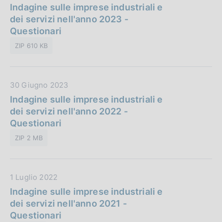
a
Indagine sulle imprese industriali e
i
:
t
dei servizi nell'anno 2023 -
c
a
Questionari
a
P
z
ZIP 610 KB
u
i
b
o
b
n
D
30 Giugno 2023
l
e
a
Indagine sulle imprese industriali e
i
:
t
dei servizi nell'anno 2022 -
c
a
Questionari
a
P
z
ZIP 2 MB
u
i
b
o
b
n
D
1 Luglio 2022
l
e
a
Indagine sulle imprese industriali e
i
:
t
dei servizi nell'anno 2021 -
c
a
Questionari
a