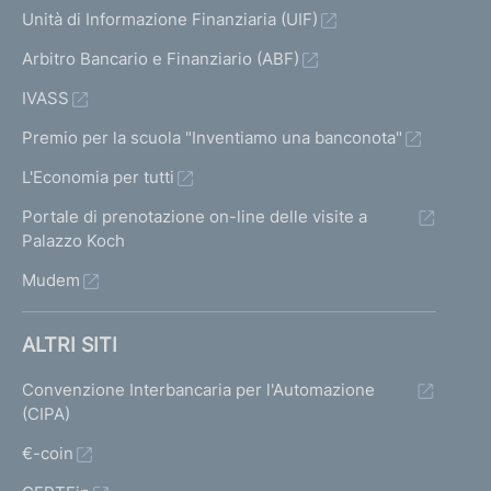
p
t
Unità di Informazione Finanziaria (UIF)
u
r
i
Arbitro Bancario e Finanziario (ABF)
c
e
IVASS
c
c
Premio per la scuola "Inventiamo una banconota"
e
e
s
L'Economia per tutti
d
s
e
Portale di prenotazione on-line delle visite a
Palazzo Koch
i
n
v
Mudem
t
a
e
ALTRI SITI
1
1
3
Convenzione Interbancaria per l'Automazione
(CIPA)
€-coin