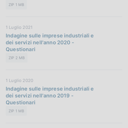
P
z
ZIP 1 MB
u
i
b
o
b
n
D
1 Luglio 2021
l
e
a
Indagine sulle imprese industriali e
i
:
t
dei servizi nell'anno 2020 -
c
a
Questionari
a
P
z
ZIP 2 MB
u
i
b
o
b
n
D
1 Luglio 2020
l
e
a
Indagine sulle imprese industriali e
i
:
t
dei servizi nell'anno 2019 -
c
a
Questionari
a
P
z
ZIP 1 MB
u
i
b
o