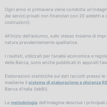
c
o
Ogni anno in primavera viene condotta un'indagine 
o
dei servizi privati non finanziari con 20 addetti e 
k
costruzioni).
i
e
:
All'inizio dell'autunno, sullo stesso insieme di im
natura prevalentemente qualitativa.
I risultati, utilizzati per l'analisi economica e re
della Banca, sono anche pubblicati in appositi fasci
Elaborazioni statistiche sui dati raccolti presso le
mediante il
sistema di elaborazione a distanza R
Banca d'Italia (labBI).
La
metodologia
dell'indagine descrive i principali 