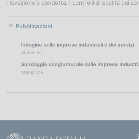
rilevazione è condotta, i controlli di qualità cui so
S
Pubblicazioni
e
z
Indagine sulle imprese industriali e dei servizi
Statistiche
i
Sondaggio congiunturale sulle imprese industrial
o
Statistiche
n
e
d
i
a
F