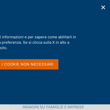
✕
cazioni
Statistiche
Media
|
IT
C
e
r
c
a
i informazioni e per sapere come abilitarli in
n
preferenza. Se si clicca sulla X in alto a
e
Condividi
l
sito.
s
i
S
t
I I COOKIE NON NECESSARI
t
o
a
m
p
a
l
a
p
Vai al livello superiore 
a
INDAGINI SU FAMIGLIE E IMPRESE