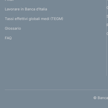
a
n
U
g
Lavorare in Banca d'Italia
t
T
e
I
Tassi effettivi globali medi (TEGM)
)
o
L
Glossario
I
FAQ
© Banca 