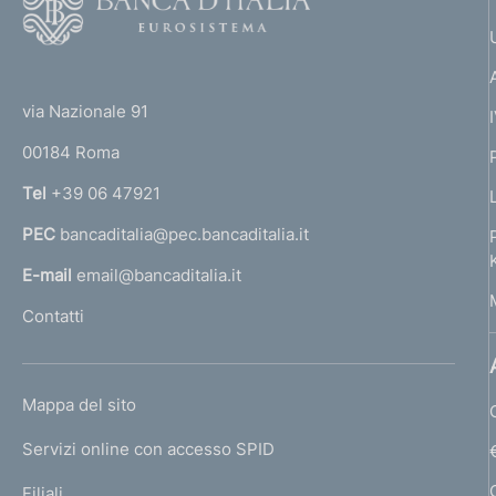
p
o
o
p
(
t
t
e
r
via Nazionale 91
o
r
o
00184 Roma
r
n
f
Tel
+39 06 47921
a
PEC
bancaditalia@pec.bancaditalia.it
o
a
l
E-mail
email@bancaditalia.it
n
l
Contatti
d
'
h
i
o
L
Mappa del sito
m
m
I
e
Servizi online con accesso SPID
e
N
p
K
Filiali