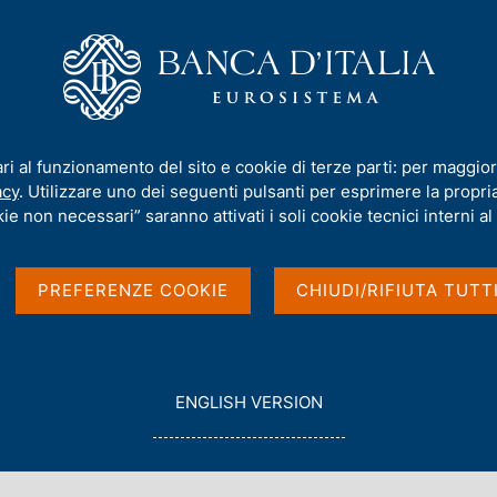
iamo
Compiti
Servizi al cittadino
Pubbli
striali e dei servizi
ari al funzionamento del sito e cookie di terze parti: per maggior
dei servizi
acy
. Utilizzare uno dei seguenti pulsanti per esprimere la propria 
ie non necessari” saranno attivati i soli cookie tecnici interni al 
PREFERENZE COOKIE
CHIUDI/RIFIUTA TUTT
G
ENGLISH VERSION
O
 Filiali, conduce indagini campionarie sulle
T
O