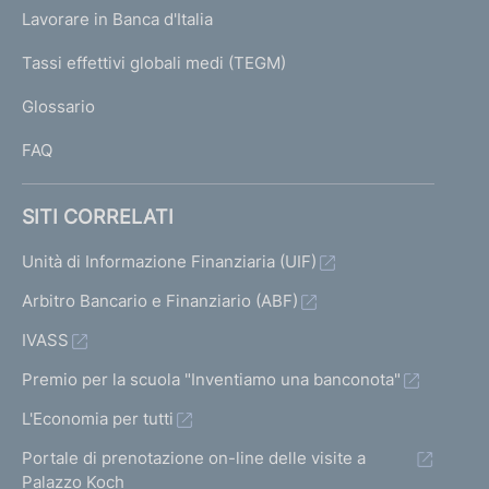
U
g
Lavorare in Banca d'Italia
T
e
I
Tassi effettivi globali medi (TEGM)
)
L
Glossario
I
FAQ
SITI CORRELATI
Unità di Informazione Finanziaria (UIF)
Arbitro Bancario e Finanziario (ABF)
IVASS
Premio per la scuola "Inventiamo una banconota"
L'Economia per tutti
Portale di prenotazione on-line delle visite a
Palazzo Koch