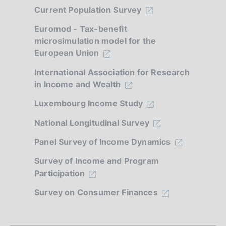
i
Current Population Survey
a
Euromod - Tax-benefit
p
microsimulation model for the
European Union
p
International Association for Research
r
in Income and Wealth
o
Luxembourg Income Study
f
National Longitudinal Survey
o
Panel Survey of Income Dynamics
n
Survey of Income and Program
d
Participation
i
Survey on Consumer Finances
m
e