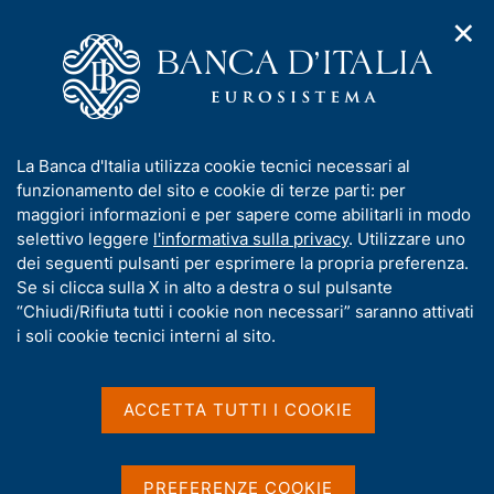
✕
H
A
o
C
p
m
e
r
e
r
i
p
c
Home
/
Statistiche
/
Indagini su famiglie e imprese
/
m
a
a
Bilanci delle famiglie italiane
e
g
n
I
La Banca d'Italia utilizza cookie tecnici necessari al
n
e
e
Bilanci delle famiglie
n
funzionamento del sito e cookie di terze parti: per
u
l
d
f
maggiori informazioni e per sapere come abilitarli in modo
italiane
i
s
o
selettivo leggere
l'informativa sulla privacy
. Utilizzare uno
n
i
r
dei seguenti pulsanti per esprimere la propria preferenza.
a
t
m
Se si clicca sulla X in alto a destra o sul pulsante
v
o
i
a
“Chiudi/Rifiuta tutti i cookie non necessari” saranno attivati
g
Condividi
t
i soli cookie tecnici interni al sito.
S
a
i
t
z
a
v
i
m
a
o
ACCETTA TUTTI I COOKIE
p
n
s
a
e
u
L'indagine nasce negli anni '60 con l'obiettivo di
l
i
PREFERENZE COOKIE
raccogliere informazioni sui redditi e i risparmi delle
a