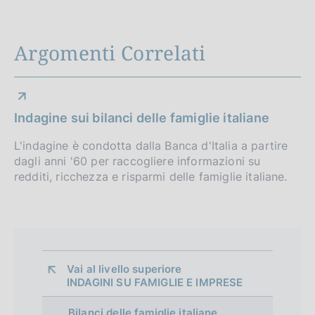
n
t
Argomenti Correlati
o
Indagine sui bilanci delle famiglie italiane
L'indagine è condotta dalla Banca d'Italia a partire
dagli anni '60 per raccogliere informazioni su
redditi, ricchezza e risparmi delle famiglie italiane.
Vai al livello superiore 
INDAGINI SU FAMIGLIE E IMPRESE
Bilanci delle famiglie italiane