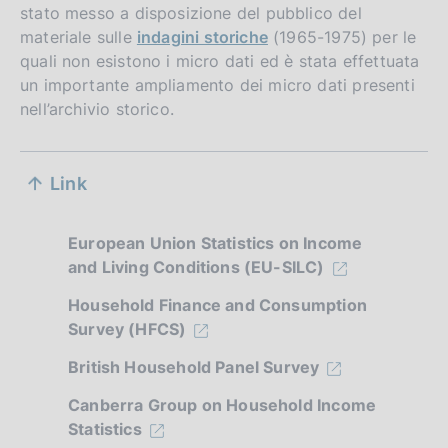
stato messo a disposizione del pubblico del
materiale sulle
indagini storiche
(1965-1975) per le
quali non esistono i micro dati ed è stata effettuata
un importante ampliamento dei micro dati presenti
nell’archivio storico.
S
Link
e
z
European Union Statistics on Income
and Living Conditions (EU-SILC)
i
o
Household Finance and Consumption
Survey (HFCS)
n
British Household Panel Survey
e
Canberra Group on Household Income
d
Statistics