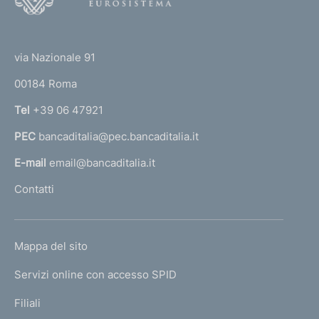
o
(
t
t
e
via Nazionale 91
o
r
00184 Roma
r
n
Tel
+39 06 47921
a
PEC
bancaditalia@pec.bancaditalia.it
a
l
E-mail
email@bancaditalia.it
l
Contatti
'
h
o
L
Mappa del sito
m
I
e
Servizi online con accesso SPID
N
p
K
Filiali
a