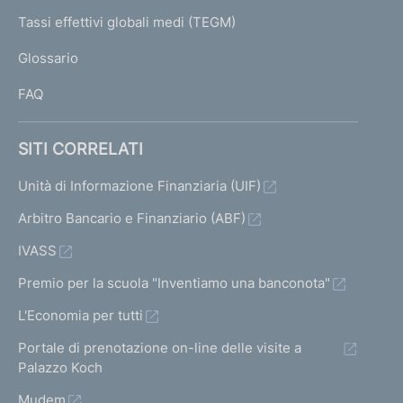
e
I
Tassi effettivi globali medi (TEGM)
)
L
Glossario
I
FAQ
SITI CORRELATI
Unità di Informazione Finanziaria (UIF)
Arbitro Bancario e Finanziario (ABF)
IVASS
Premio per la scuola "Inventiamo una banconota"
L'Economia per tutti
Portale di prenotazione on-line delle visite a
Palazzo Koch
Mudem