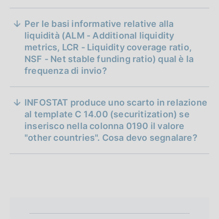
mensile per la base LCR
(Regolamento UE n.ro 3117/2024, art.
Per le basi informative relative alla
16 (1));
liquidità (ALM - Additional liquidity
metrics, LCR - Liquidity coverage ratio,
trimestrale per la base NSF (cfr.
NSF - Net stable funding ratio) qual è la
Regolamento UE n.ro 3117/2024, art.
frequenza di invio?
17);
mensile per la base ALM (cfr. cfr.
INFOSTAT produce uno scarto in relazione
Regolamento UE n.ro 3117/2024, art.
al template C 14.00 (securitization) se
18) con la possibilità di deroga
inserisco nella colonna 0190 il valore
all'invio delle stesse con frequenza
"other countries". Cosa devo segnalare?
trimestrale, anziché mensile, per gli
enti classificati come Small and Non-
Complex Institutions (cfr. articolo
18(2) citato Regolamento).