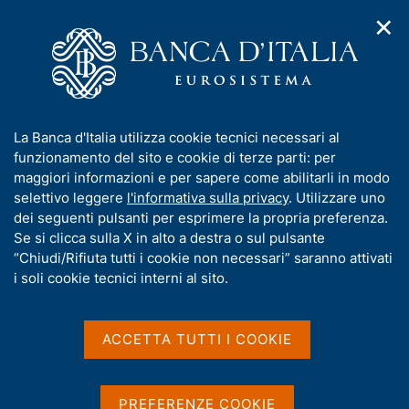
✕
H
A
o
C
p
m
e
r
e
r
i
p
c
Home
/
Statistiche
/
Segnalazioni creditizie e finanziarie
/
m
a
a
Segnalazioni armonizzate di Vigilanza e di Risoluzione
/
e
g
n
(DPM/XBRL)
I
La Banca d'Italia utilizza cookie tecnici necessari al
n
e
e
FAQ - Segnalazioni armonizzate di Vigilanza e di Risoluzione
/
n
funzionamento del sito e cookie di terze parti: per
u
l
(DPM/XBRL)
d
f
maggiori informazioni e per sapere come abilitarli in modo
i
s
FAQ COREP (Common Reporting) - FRTB (Fundamental Review
o
selettivo leggere
l'informativa sulla privacy
. Utilizzare uno
n
i
of the Trading Book) - IRRBB (Interest Rate Risk in the Banking
r
dei seguenti pulsanti per esprimere la propria preferenza.
a
t
Book)
m
Se si clicca sulla X in alto a destra o sul pulsante
v
o
i
a
“Chiudi/Rifiuta tutti i cookie non necessari” saranno attivati
FAQ COREP (Common
g
t
i soli cookie tecnici interni al sito.
a
Reporting) - FRTB
i
z
v
i
(Fundamental Review of
a
o
ACCETTA TUTTI I COOKIE
n
the Trading Book) - IRRBB
s
e
u
(Interest Rate Risk in the
i
PREFERENZE COOKIE