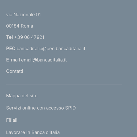
(
t
t
e
via Nazionale 91
o
r
00184 Roma
r
n
Tel
+39 06 47921
a
PEC
bancaditalia@pec.bancaditalia.it
a
l
E-mail
email@bancaditalia.it
l
Contatti
'
h
o
L
Mappa del sito
m
I
e
Servizi online con accesso SPID
N
p
K
Filiali
a
U
g
Lavorare in Banca d'Italia
T