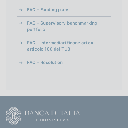
FAQ - Funding plans
FAQ - Supervisory benchmarking
portfolio
FAQ - Intermediari finanziari ex
articolo 106 del TUB
FAQ - Resolution
F
o
o