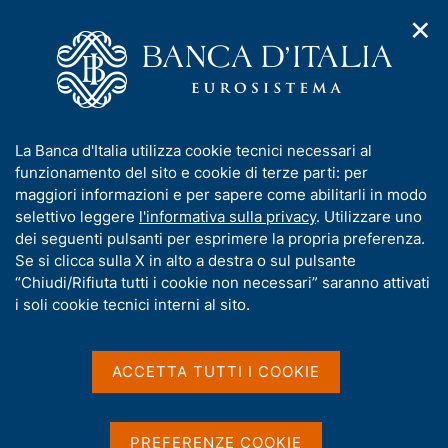
informativa
✕
H
A
o
C
p
m
e
r
e
IMV
SBPIMV, dati a
r
i
p
c
Home
/
Statistiche
/
Segnalazioni creditizie e finanziarie
/
livello
m
a
a
Segnalazioni armonizzate di Vigilanza e di Risoluzione
/
consolidato
e
g
n
(DPM/XBRL)
I
La Banca d'Italia utilizza cookie tecnici necessari al
n
e
e
FAQ - Segnalazioni armonizzate di Vigilanza e di Risoluzione
/
e/o individuale
n
funzionamento del sito e cookie di terze parti: per
u
l
(DPM/XBRL)
d
f
relativi
maggiori informazioni e per sapere come abilitarli in modo
i
s
FAQ - Supervisory benchmarking portfolio
o
selettivo leggere
l'informativa sulla privacy
. Utilizzare uno
all’Initial
n
i
r
dei seguenti pulsanti per esprimere la propria preferenza.
a
t
FAQ - Supervisory
Market
m
Se si clicca sulla X in alto a destra o sul pulsante
v
o
Valuation
i
a
“Chiudi/Rifiuta tutti i cookie non necessari” saranno attivati
benchmarking portfolio
g
t
i soli cookie tecnici interni al sito.
a
i
z
SBMR
SBP_RM, dati a
v
i
a
o
livello
ACCETTA TUTTI I COOKIE
Condividi
S
n
s
consolidato
t
e
u
a
e/o individuale
i
PREFERENZE COOKIE
m