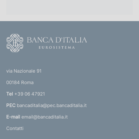
F
o
o
(
t
t
e
via Nazionale 91
o
r
00184 Roma
r
n
Tel
+39 06 47921
a
PEC
bancaditalia@pec.bancaditalia.it
a
l
E-mail
email@bancaditalia.it
l
Contatti
'