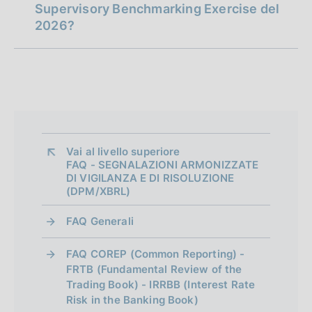
e/o individuale
Supervisory Benchmarking Exercise del
relativi
2026?
al
benchmarking
IFRS9
Vai al livello superiore 
FAQ - SEGNALAZIONI ARMONIZZATE
DI VIGILANZA E DI RISOLUZIONE
(DPM/XBRL)
FAQ Generali
FAQ COREP (Common Reporting) -
FRTB (Fundamental Review of the
Trading Book) - IRRBB (Interest Rate
Risk in the Banking Book)