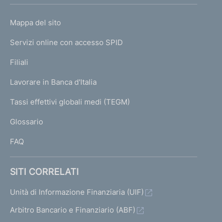
h
o
L
Mappa del sito
m
I
e
Servizi online con accesso SPID
N
p
K
Filiali
a
U
g
Lavorare in Banca d'Italia
T
e
I
Tassi effettivi globali medi (TEGM)
)
L
Glossario
I
FAQ
SITI CORRELATI
Unità di Informazione Finanziaria (UIF)
Arbitro Bancario e Finanziario (ABF)