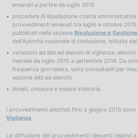
c
emanati a partire da luglio 2015
o
procedure di liquidazione coatta amministrativa 
o
k
provvedimenti emanati tra luglio e ottobre 2015
i
pubblicati nella sezione
Risoluzione e Gestione 
e
dell'Autorità nazionale di risoluzione, istituita da
:
variazioni ad albi ed elenchi di vigilanza: elenc
mensile da luglio 2015 a settembre 2016. Da ottob
frequenza giornaliera, sono consultabili per mez
sezione Albi ed elenchi.
divieti, chiusure e misure inibitorie.
I provvedimenti adottati fino a giugno 2015 sono p
Vigilanza
.
La diffusione dei provvedimenti rilevanti relativi 