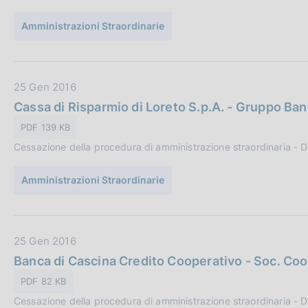
o
b
n
Amministrazioni Straordinarie
b
e
l
:
i
c
D
25 Gen 2016
a
a
Cassa di Risparmio di Loreto S.p.A. - Gruppo Ba
z
t
PDF 139 KB
i
a
o
Cessazione della procedura di amministrazione straordinaria -
P
n
u
e
Amministrazioni Straordinarie
b
:
b
l
i
D
25 Gen 2016
c
a
Banca di Cascina Credito Cooperativo - Soc. Coo
a
t
PDF 82 KB
z
a
i
Cessazione della procedura di amministrazione straordinaria -
P