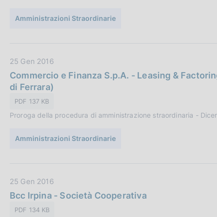
o
u
n
Amministrazioni Straordinarie
b
e
b
:
l
i
D
25 Gen 2016
c
a
Commercio e Finanza S.p.A. - Leasing & Factori
a
t
di Ferrara)
z
a
PDF 137 KB
i
P
o
Proroga della procedura di amministrazione straordinaria - Dic
u
n
b
e
Amministrazioni Straordinarie
b
:
l
i
c
D
25 Gen 2016
a
a
Bcc Irpina - Società Cooperativa
z
t
PDF 134 KB
i
a