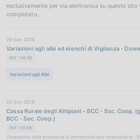
esclusivamente per via elettronica su questo sito 
completato.
D
29 Gen 2016
a
Variazioni agli albi ed elenchi di Vigilanza - Dic
t
PDF 106 KB
a
P
Variazioni agli Albi
u
b
b
l
D
25 Gen 2016
i
a
Cassa Rurale degli Altipiani - BCC - Soc. Coop. (g
c
t
BCC - Soc. Coop.)
a
a
PDF 139 KB
z
P
i
Cessazione della procedura di amministrazione straordinaria -
u