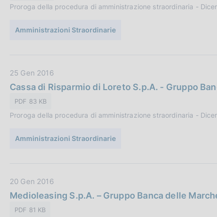
i
Proroga della procedura di amministrazione straordinaria - Dic
P
o
u
n
Amministrazioni Straordinarie
b
e
b
:
l
i
D
25 Gen 2016
c
a
Cassa di Risparmio di Loreto S.p.A. - Gruppo Ba
a
t
PDF 83 KB
z
a
i
Proroga della procedura di amministrazione straordinaria - Dic
P
o
u
n
Amministrazioni Straordinarie
b
e
b
:
l
i
D
20 Gen 2016
c
a
Medioleasing S.p.A. – Gruppo Banca delle March
a
t
PDF 81 KB
z
a