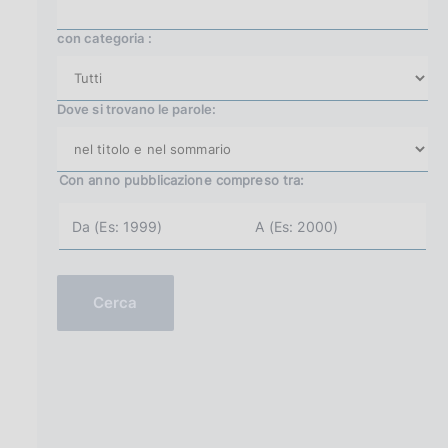
con categoria :
Dove si trovano le parole:
Con anno pubblicazione
compreso tra:
a
a
n
n
n
n
o
o
i
f
n
i
Cerca
i
n
z
e
i
(
o
e
(
s
e
.
s
2
.
0
2
0