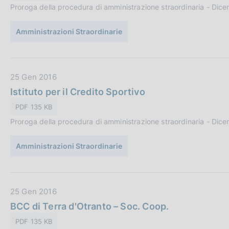
o
Proroga della procedura di amministrazione straordinaria - Dic
P
n
u
e
Amministrazioni Straordinarie
b
:
b
l
i
D
25 Gen 2016
c
a
Istituto per il Credito Sportivo
a
t
PDF 135 KB
z
a
i
Proroga della procedura di amministrazione straordinaria - Dic
P
o
u
n
Amministrazioni Straordinarie
b
e
b
:
l
i
D
25 Gen 2016
c
a
BCC di Terra d'Otranto – Soc. Coop.
a
t
PDF 135 KB
z
a