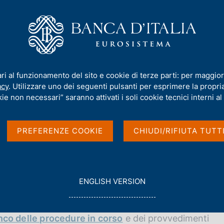
iamo
Compiti
Servizi al cittadino
Pubbli
ovvedimenti rilevanti relativi ai soggetti sottoposti a vigilanza
ari al funzionamento del sito e cookie di terze parti: per maggior
acy
. Utilizzare uno dei seguenti pulsanti per esprimere la propria 
i relativi ai soggetti
ie non necessari” saranno attivati i soli cookie tecnici interni al 
PREFERENZE COOKIE
CHIUDI/RIFIUTA TUTT
ti relativi ai soggetti sottoposti a vigilanza
G
ENGLISH VERSION
O
T
O
nco delle procedure in corso
e dei provvedimenti