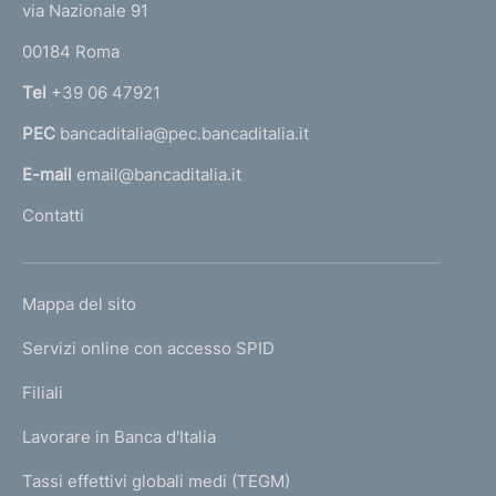
e
via Nazionale 91
o
r
00184 Roma
r
n
Tel
+39 06 47921
a
PEC
bancaditalia@pec.bancaditalia.it
a
l
E-mail
email@bancaditalia.it
l
Contatti
'
h
o
L
Mappa del sito
m
I
e
Servizi online con accesso SPID
N
p
K
Filiali
a
U
g
Lavorare in Banca d'Italia
T
e
I
Tassi effettivi globali medi (TEGM)
)