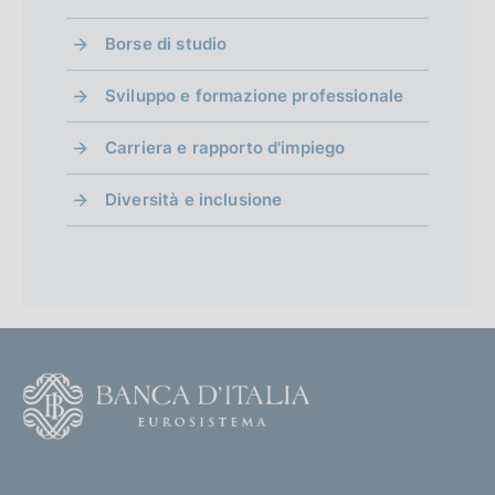
e
Borse di studio
n
Sviluppo e formazione professionale
t
o
Carriera e rapporto d'impiego
Diversità e inclusione
F
o
o
(
t
t