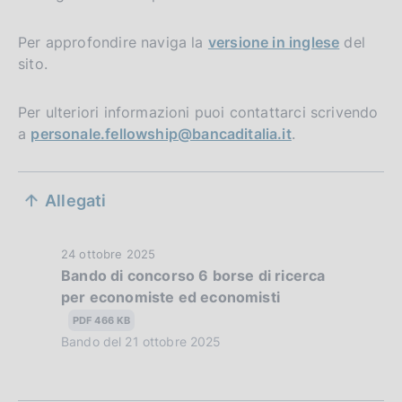
Per approfondire naviga la
versione in inglese
del
sito.
Per ulteriori informazioni puoi contattarci scrivendo
a
personale.fellowship@bancaditalia.it
.
S
Allegati
e
z
D
24 ottobre 2025
Bando di concorso 6 borse di ricerca
i
a
per economiste ed economisti
t
o
a
PDF 466 KB
n
P
Bando del 21 ottobre 2025
u
e
b