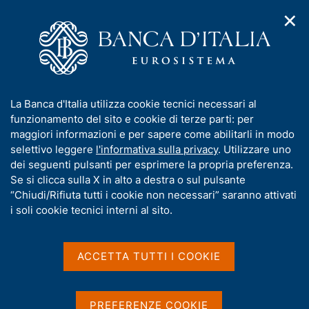
✕
H
A
o
C
p
m
e
r
e
r
i
p
c
Home
/
Chi siamo
/
Lavorare in Banca d'Italia
/
m
a
a
Borse di ricerca per economisti - Fellowship
e
g
n
I
La Banca d'Italia utilizza cookie tecnici necessari al
n
e
e
Borse di ricerca per
n
funzionamento del sito e cookie di terze parti: per
u
l
d
f
maggiori informazioni e per sapere come abilitarli in modo
economisti - Fellowship
i
s
o
selettivo leggere
l'informativa sulla privacy
. Utilizzare uno
n
i
r
dei seguenti pulsanti per esprimere la propria preferenza.
a
t
m
Se si clicca sulla X in alto a destra o sul pulsante
v
o
i
a
“Chiudi/Rifiuta tutti i cookie non necessari” saranno attivati
g
Condividi
t
i soli cookie tecnici interni al sito.
S
a
i
t
z
a
v
i
m
a
o
ACCETTA TUTTI I COOKIE
p
n
s
a
e
u
Se hai un Ph.D./Dottorato o sei in procinto di
l
i
PREFERENZE COOKIE
ottenerlo, la Banca d'Italia bandisce annualmente
a