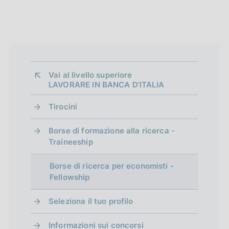
d
b
l
i
i
a
c
a
p
z
Vai al livello superiore 
p
i
LAVORARE IN BANCA D'ITALIA
o
r
n
Tirocini
o
e
:
f
Borse di formazione alla ricerca -
:
Traineeship
o
Borse di ricerca per economisti -
n
Fellowship
d
Seleziona il tuo profilo
i
m
Informazioni sui concorsi