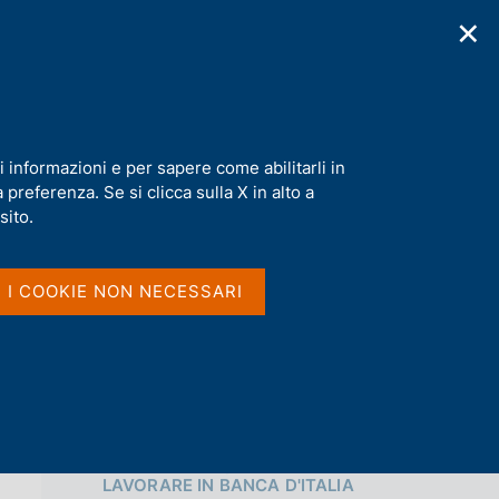
✕
cazioni
Statistiche
Media
|
IT
C
e
r
c
a
i informazioni e per sapere come abilitarli in
n
preferenza. Se si clicca sulla X in alto a
e
Condividi
l
sito.
s
i
S
t
I I COOKIE NON NECESSARI
t
o
a
m
p
a
l
a
p
Vai al livello superiore 
a
LAVORARE IN BANCA D'ITALIA