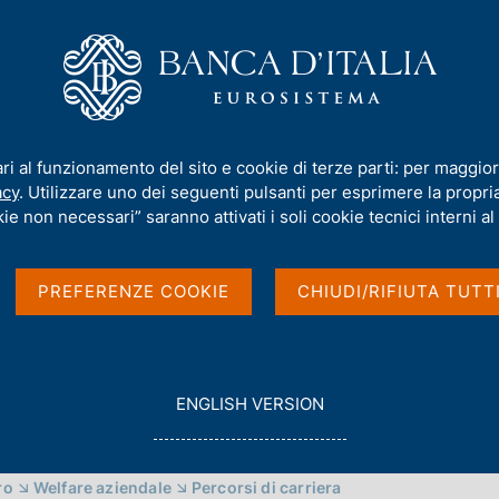
iamo
Compiti
Servizi al cittadino
Pubbli
to d'impiego
ari al funzionamento del sito e cookie di terze parti: per maggior
'impiego
acy
. Utilizzare uno dei seguenti pulsanti per esprimere la propria 
ie non necessari” saranno attivati i soli cookie tecnici interni al 
PREFERENZE COOKIE
CHIUDI/RIFIUTA TUTT
G
ENGLISH VERSION
O
T
O
ro
Welfare aziendale
Percorsi di carriera