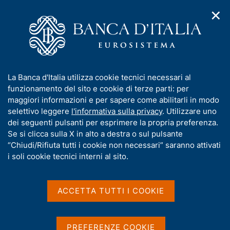
✕
H
A
o
C
p
m
e
r
e
r
i
p
c
Home
/
Statistiche
/
Segnalazioni creditizie e finanziarie
/
m
a
a
Le informazioni anagrafiche dei soggetti
e
g
n
I
La Banca d'Italia utilizza cookie tecnici necessari al
n
e
e
Le informazioni
n
funzionamento del sito e cookie di terze parti: per
u
l
d
f
maggiori informazioni e per sapere come abilitarli in modo
anagrafiche dei soggetti
i
s
o
selettivo leggere
l'informativa sulla privacy
. Utilizzare uno
n
i
r
dei seguenti pulsanti per esprimere la propria preferenza.
a
t
m
Se si clicca sulla X in alto a destra o sul pulsante
v
o
i
a
“Chiudi/Rifiuta tutti i cookie non necessari” saranno attivati
g
Condividi
t
i soli cookie tecnici interni al sito.
S
a
i
t
z
a
v
i
m
a
o
ACCETTA TUTTI I COOKIE
p
n
s
a
e
u
IN QUESTA PAGINA
l
i
PREFERENZE COOKIE
a