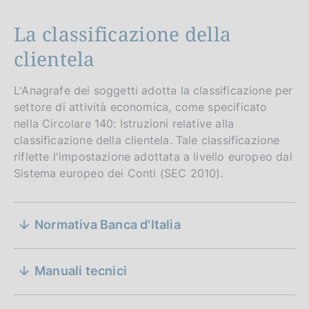
La classificazione della
clientela
L'Anagrafe dei soggetti adotta la classificazione per
settore di attività economica, come specificato
nella Circolare 140: Istruzioni relative alla
classificazione della clientela. Tale classificazione
riflette l'impostazione adottata a livello europeo dal
Sistema europeo dei Conti (SEC 2010).
S
Normativa Banca d'Italia
L'Anagrafe dei soggetti
D
14 febbraio 2018
e
a
Istruzioni relative alla classificazione della
D
16 settembre 2019
z
t
clientela
a
Manuali tecnici
D
28 aprile 2020
a
D
18 settembre 2024
i
t
a
Schema operativo per l'attribuzione del codice
P
a
a
SAE alle imprese non finanziarie private. Per
D
t
18 giugno 2025
u