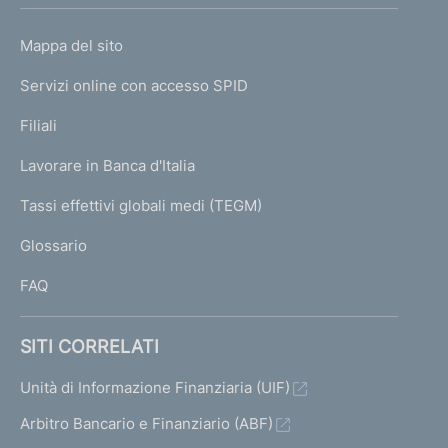
h
o
L
Mappa del sito
m
I
e
Servizi online con accesso SPID
N
p
K
Filiali
a
U
g
Lavorare in Banca d'Italia
T
e
I
Tassi effettivi globali medi (TEGM)
)
L
Glossario
I
FAQ
SITI CORRELATI
Unità di Informazione Finanziaria (UIF)
Arbitro Bancario e Finanziario (ABF)