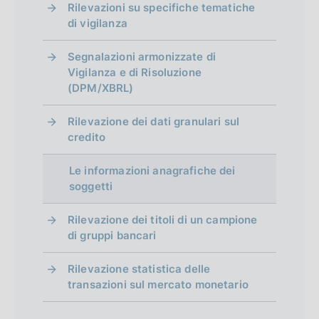
Rilevazioni su specifiche tematiche
e
:
d
di vigilanza
:
i
:
Segnalazioni armonizzate di
m
Vigilanza e di Risoluzione
(DPM/XBRL)
e
n
Rilevazione dei dati granulari sul
credito
t
o
Le informazioni anagrafiche dei
soggetti
Rilevazione dei titoli di un campione
di gruppi bancari
Rilevazione statistica delle
transazioni sul mercato monetario