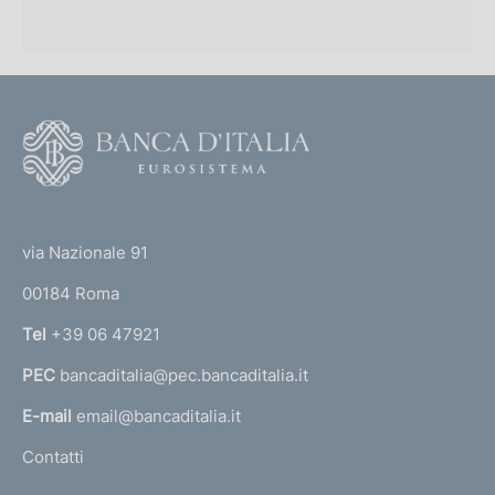
F
o
o
(
t
t
e
via Nazionale 91
o
r
00184 Roma
r
n
Tel
+39 06 47921
a
PEC
bancaditalia@pec.bancaditalia.it
a
l
E-mail
email@bancaditalia.it
l
Contatti
'