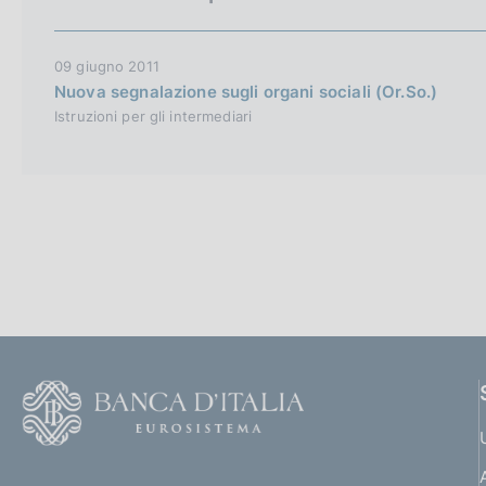
c
o
o
09 giugno 2011
k
Nuova segnalazione sugli organi sociali (Or.So.)
i
Istruzioni per gli intermediari
e
:
F
o
o
(
t