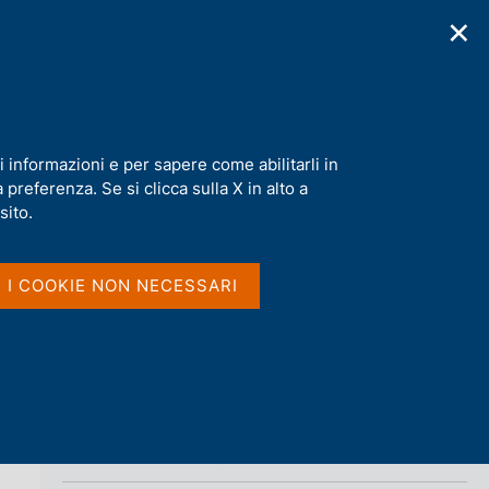
✕
cazioni
Statistiche
Media
|
IT
C
e
r
c
a
i informazioni e per sapere come abilitarli in
n
preferenza. Se si clicca sulla X in alto a
e
Condividi
l
sito.
s
i
S
t
I I COOKIE NON NECESSARI
t
o
a
m
p
a
l
a
p
Vai al livello superiore 
ARCHIVIO NORME
a