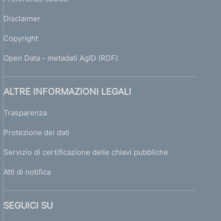
i
i
Disclaimer
n
d
Copyright
i
v
Open Data - metadati AgID (RDF)
i
d
u
ALTRE INFORMAZIONI LEGALI
a
l
Trasparenza
i
Protezione dei dati
e
c
Servizio di certificazione delle chiavi pubbliche
o
l
Atti di notifica
l
e
t
SEGUICI SU
t
i