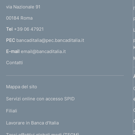
t
e
via Nazionale 91
o
r
00184 Roma
r
n
Tel
+39 06 47921
a
PEC
bancaditalia@pec.bancaditalia.it
a
l
E-mail
email@bancaditalia.it
l
Contatti
'
h
o
L
Mappa del sito
m
I
e
Servizi online con accesso SPID
N
p
K
Filiali
a
U
g
Lavorare in Banca d'Italia
T
e
I
Tassi effettivi globali medi (TEGM)