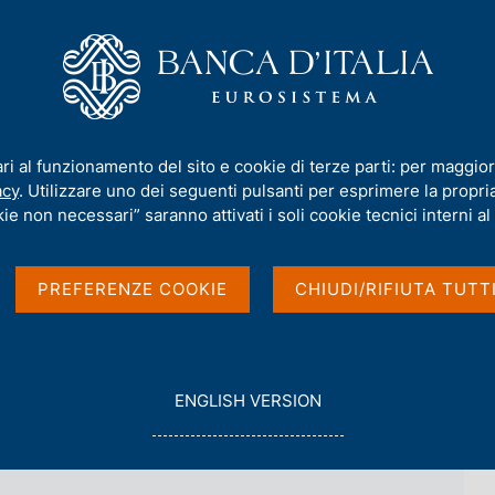
iamo
Compiti
Servizi al cittadino
Pubbli
rmativa
/
Archivio norme
/
Segnalazione sugli organi sociali (Or.So.)
ari al funzionamento del sito e cookie di terze parti: per maggior
ani sociali (Or.So.)
acy
. Utilizzare uno dei seguenti pulsanti per esprimere la propria 
ie non necessari” saranno attivati i soli cookie tecnici interni al 
PREFERENZE COOKIE
CHIUDI/RIFIUTA TUTT
G
ENGLISH VERSION
O
T
O