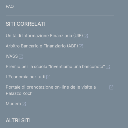
c
FAQ
o
l
l
SITI CORRELATI
e
t
Unità di Informazione Finanziaria (UIF)
t
Arbitro Bancario e Finanziario (ABF)
i
v
IVASS
e
g
Premio per la scuola "Inventiamo una banconota"
a
L'Economia per tutti
r
a
Portale di prenotazione on-line delle visite a
n
Palazzo Koch
t
Mudem
i
t
e
ALTRI SITI