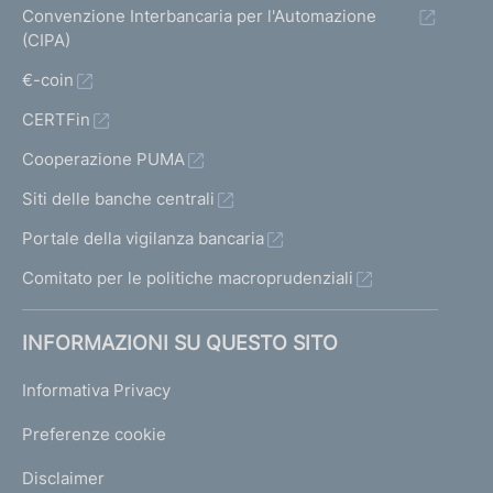
Convenzione Interbancaria per l'Automazione
P
(CIPA)
r
o
€-coin
c
CERTFin
e
d
Cooperazione PUMA
u
r
Siti delle banche centrali
a
Portale della vigilanza bancaria
s
a
Comitato per le politiche macroprudenziali
n
z
INFORMAZIONI SU QUESTO SITO
i
o
Informativa Privacy
n
a
Preferenze cookie
t
o
Disclaimer
r