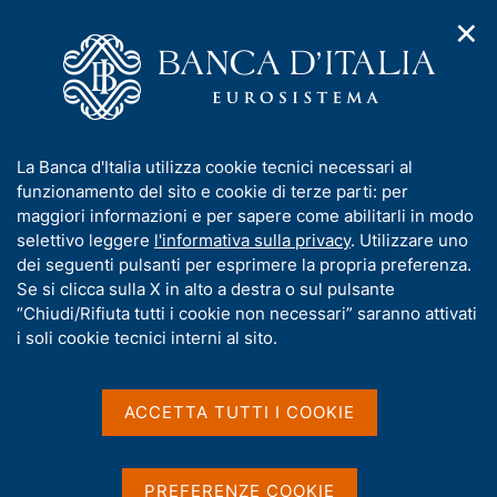
✕
H
A
o
C
p
m
e
r
e
r
i
p
c
Home
/
Compiti
/
m
a
a
Vigilanza sul sistema bancario e finanziario
/
Normativa
/
e
g
n
Archivio norme
/
Provvedimento dell'Ufficio Italiano dei Cambi
I
La Banca d'Italia utilizza cookie tecnici necessari al
n
e
e
n
funzionamento del sito e cookie di terze parti: per
u
l
Provvedimento
d
f
maggiori informazioni e per sapere come abilitarli in modo
i
s
o
selettivo leggere
l'informativa sulla privacy
. Utilizzare uno
dell'Ufficio Italiano dei
n
i
r
dei seguenti pulsanti per esprimere la propria preferenza.
a
t
Cambi
m
Se si clicca sulla X in alto a destra o sul pulsante
v
o
i
a
“Chiudi/Rifiuta tutti i cookie non necessari” saranno attivati
g
t
i soli cookie tecnici interni al sito.
a
recante la disciplina dell'elenco degli agenti
i
z
in attività finanziaria previsto dall'articolo 3
v
i
a
o
ACCETTA TUTTI I COOKIE
del Decreto Legislativo 25 settembre 1999,
n
s
n.374
e
u
i
PREFERENZE COOKIE