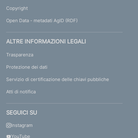
i
Copyright
a
a
Open Data - metadati AgID (RDF)
m
m
i
ALTRE INFORMAZIONI LEGALI
n
i
Trasparenza
s
t
Protezione dei dati
r
Servizio di certificazione delle chiavi pubbliche
a
t
Atti di notifica
i
v
a
SEGUICI SU
Instagram
S
e
YouTube