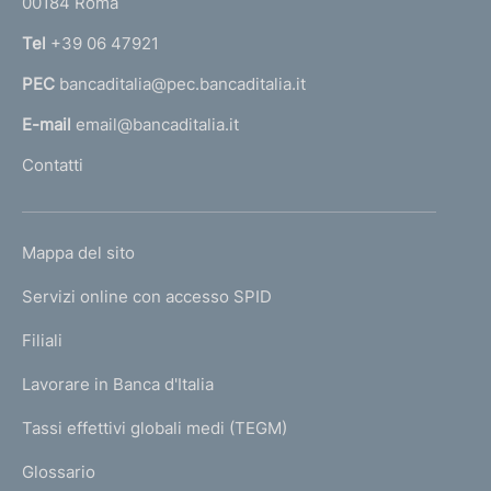
00184 Roma
r
i
n
Tel
+39 06 47921
m
a
o
PEC
bancaditalia@pec.bancaditalia.it
a
n
i
l
E-mail
email@bancaditalia.it
a
l
Contatti
l
'
i
h
i
o
n
L
Mappa del sito
m
d
I
i
e
Servizi online con accesso SPID
N
v
p
i
K
Filiali
a
d
U
g
u
Lavorare in Banca d'Italia
T
e
a
I
Tassi effettivi globali medi (TEGM)
l
)
L
i
Glossario
e
I