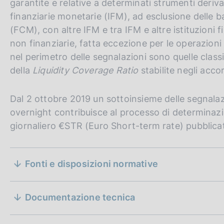
garantite e relative a determinati strumenti deriva
finanziarie monetarie (IFM), ad esclusione delle 
(FCM), con altre IFM e tra IFM e altre istituzioni 
non finanziarie, fatta eccezione per le operazioni
nel perimetro delle segnalazioni sono quelle class
della
Liquidity Coverage Ratio
stabilite negli accor
Dal 2 ottobre 2019 un sottoinsieme delle segnala
overnight contribuisce al processo di determinaz
giornaliero €STR (Euro Short-term rate) pubblica
S
Fonti e disposizioni normative
e
D
20 gennaio 2021
a
Rilevazione statistica delle transazioni sul mercato moneta
z
Documentazione tecnica
t
D
04 maggio 2021
a
a
i
D
18 marzo 2026
P
t