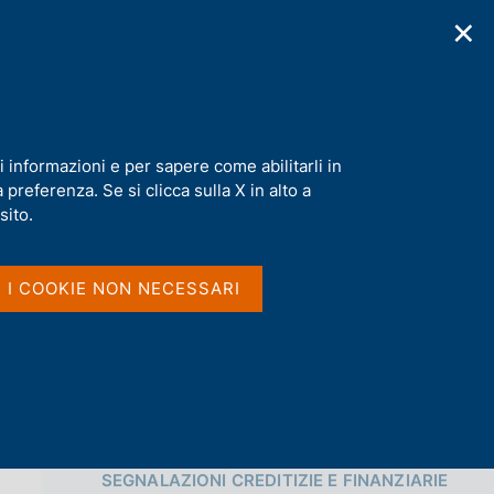
✕
cazioni
Statistiche
Media
|
IT
C
e
r
c
a
i informazioni e per sapere come abilitarli in
n
preferenza. Se si clicca sulla X in alto a
e
Condividi
l
sito.
s
i
S
t
I I COOKIE NON NECESSARI
t
o
a
m
p
a
l
a
p
Vai al livello superiore 
a
SEGNALAZIONI CREDITIZIE E FINANZIARIE