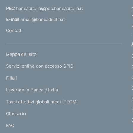
:
o
a
e
:
PEC
bancaditalia@pec.bancaditalia.it
a
:
n
l
E-mail
email@bancaditalia.it
:
l
d
Contatti
'
i
h
o
m
L
Mappa del sito
m
I
e
e
Servizi online con accesso SPID
N
p
n
K
Filiali
a
U
t
g
Lavorare in Banca d'Italia
T
e
o
I
Tassi effettivi globali medi (TEGM)
)
L
Glossario
I
FAQ