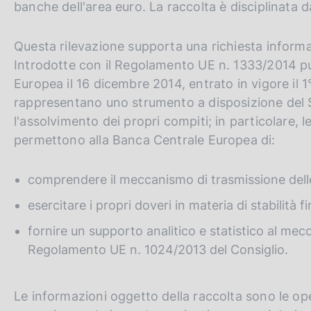
banche dell'area euro. La raccolta è disciplinata d
c
o
o
Questa rilevazione supporta una richiesta inform
k
Introdotte con il Regolamento UE n. 1333/2014 pub
i
Europea il 16 dicembre 2014, entrato in vigore il 
e
:
rappresentano uno strumento a disposizione del 
l'assolvimento dei propri compiti; in particolare,
permettono alla Banca Centrale Europea di:
comprendere il meccanismo di trasmissione delle 
esercitare i propri doveri in materia di stabilità f
fornire un supporto analitico e statistico al mec
Regolamento UE n. 1024/2013 del Consiglio.
Le informazioni oggetto della raccolta sono le op