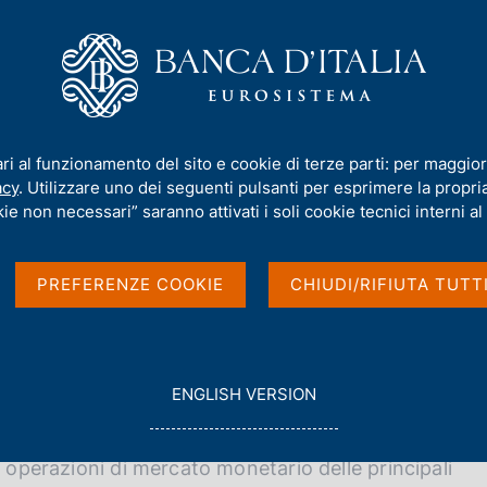
iamo
Compiti
Servizi al cittadino
Pubbli
ione statistica delle transazioni sul mercato monetario
ari al funzionamento del sito e cookie di terze parti: per maggior
delle transazioni sul
acy
. Utilizzare uno dei seguenti pulsanti per esprimere la propria 
ie non necessari” saranno attivati i soli cookie tecnici interni al 
PREFERENZE COOKIE
CHIUDI/RIFIUTA TUTT
G
ENGLISH VERSION
O
g (MMSR) sono finalizzate alla raccolta di
T
O
e operazioni di mercato monetario delle principali