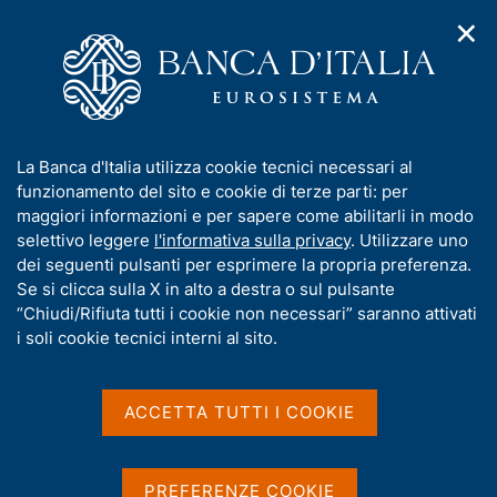
✕
H
A
o
C
p
m
e
r
e
r
i
p
c
Home
/
Statistiche
/
m
a
a
Direct reporting e altre statistiche sull'estero
/
e
g
n
Microdati sulle transazioni internazionali in servizi delle imprese
I
La Banca d'Italia utilizza cookie tecnici necessari al
n
e
e
n
funzionamento del sito e cookie di terze parti: per
u
l
Microdati sulle
d
f
maggiori informazioni e per sapere come abilitarli in modo
i
s
o
selettivo leggere
l'informativa sulla privacy
. Utilizzare uno
transazioni internazionali
n
i
r
dei seguenti pulsanti per esprimere la propria preferenza.
a
t
in servizi delle imprese
m
Se si clicca sulla X in alto a destra o sul pulsante
v
o
i
a
“Chiudi/Rifiuta tutti i cookie non necessari” saranno attivati
g
t
i soli cookie tecnici interni al sito.
a
Indagine sulle transazioni internazionali in
i
z
servizi delle imprese non finanziarie e di
v
i
a
o
ACCETTA TUTTI I COOKIE
assicurazione (direct reporting)
n
s
e
u
i
PREFERENZE COOKIE