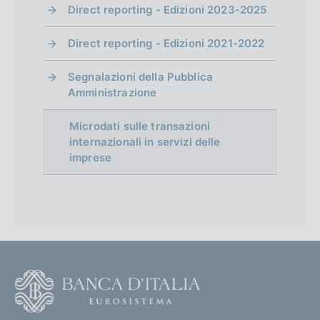
b
:
e
Direct reporting - Edizioni 2023-2025
b
n
f
l
:
b
e
i
:
Direct reporting - Edizioni 2021-2022
o
l
:
c
i
:
n
a
Segnalazioni della Pubblica
c
z
Amministrazione
d
a
i
z
i
o
Microdati sulle transazioni
i
n
internazionali in servizi delle
m
o
e
imprese
n
e
:
e
:
n
:
:
t
o
F
o
o