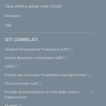
e
I
Tassi effettivi globali medi (TEGM)
)
L
Glossario
I
FAQ
SITI CORRELATI
Unità di Informazione Finanziaria (UIF)
Arbitro Bancario e Finanziario (ABF)
IVASS
Premio per la scuola "Inventiamo una banconota"
L'Economia per tutti
Portale di prenotazione on-line delle visite a
Palazzo Koch
Mudem