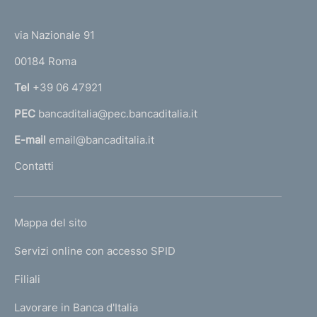
(
t
t
e
via Nazionale 91
o
r
00184 Roma
r
n
Tel
+39 06 47921
a
PEC
bancaditalia@pec.bancaditalia.it
a
l
E-mail
email@bancaditalia.it
l
Contatti
'
h
o
L
Mappa del sito
m
I
e
Servizi online con accesso SPID
N
p
K
Filiali
a
U
g
Lavorare in Banca d'Italia
T