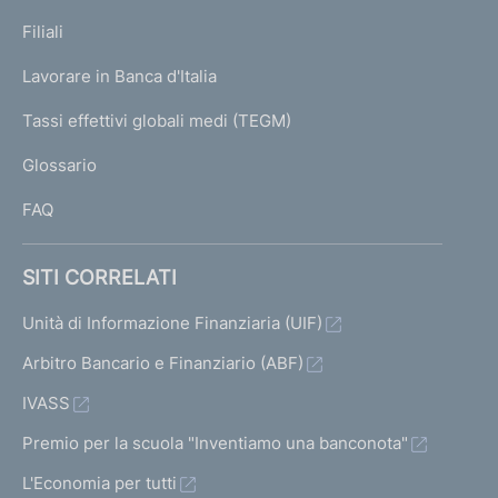
N
p
K
Filiali
a
U
g
Lavorare in Banca d'Italia
T
e
I
Tassi effettivi globali medi (TEGM)
)
L
Glossario
I
FAQ
SITI CORRELATI
Unità di Informazione Finanziaria (UIF)
Arbitro Bancario e Finanziario (ABF)
IVASS
Premio per la scuola "Inventiamo una banconota"
L'Economia per tutti