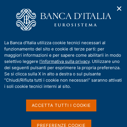
✕
H
A
o
C
p
m
e
r
e
r
i
p
c
Home
/
Media
/
Notizie
/
m
a
a
Presentazione dei rapporti annuali sulle economie regionali -
e
g
n
2024
I
La Banca d'Italia utilizza cookie tecnici necessari al
n
e
e
n
funzionamento del sito e cookie di terze parti: per
u
l
d
f
maggiori informazioni e per sapere come abilitarli in modo
i
s
11 GIUGNO 2024
o
selettivo leggere
l'informativa sulla privacy
. Utilizzare uno
n
i
r
Presentazione dei rapporti
dei seguenti pulsanti per esprimere la propria preferenza.
a
t
m
Se si clicca sulla X in alto a destra o sul pulsante
v
o
annuali sulle economie
i
a
“Chiudi/Rifiuta tutti i cookie non necessari” saranno attivati
g
t
i soli cookie tecnici interni al sito.
regionali - 2024
a
i
z
v
i
a
o
ACCETTA TUTTI I COOKIE
n
s
Condividi
S
e
u
t
i
a
PREFERENZE COOKIE