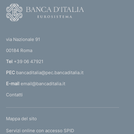
F
o
o
(
t
t
e
via Nazionale 91
o
r
00184 Roma
r
n
Tel
+39 06 47921
a
PEC
bancaditalia@pec.bancaditalia.it
a
l
E-mail
email@bancaditalia.it
l
Contatti
'
h
o
L
Mappa del sito
m
I
e
Servizi online con accesso SPID