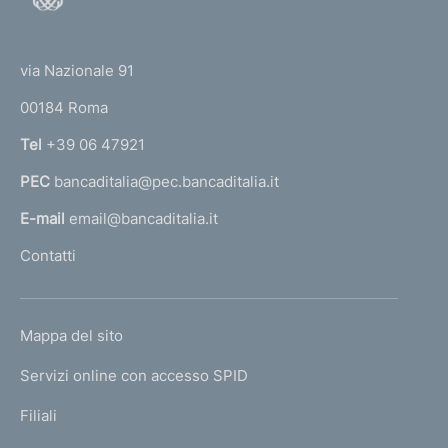
o
(
t
t
e
via Nazionale 91
o
r
00184 Roma
r
n
Tel
+39 06 47921
a
PEC
bancaditalia@pec.bancaditalia.it
a
l
E-mail
email@bancaditalia.it
l
Contatti
'
h
o
L
Mappa del sito
m
I
e
Servizi online con accesso SPID
N
p
K
Filiali
a
U
g