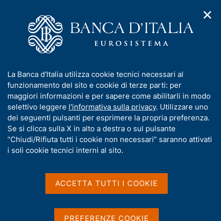
✕
H
A
o
C
p
m
e
r
e
r
i
p
c
Home
/
Media
/
Notizie
/
m
a
a
Presentazione del rapporto annuale sul 2023 "L'economia del
e
g
n
Piemonte"
I
La Banca d'Italia utilizza cookie tecnici necessari al
n
e
e
n
funzionamento del sito e cookie di terze parti: per
u
l
d
f
maggiori informazioni e per sapere come abilitarli in modo
i
s
20 GIUGNO 2024
o
selettivo leggere
l'informativa sulla privacy
. Utilizzare uno
n
i
r
Presentazione del rapporto
dei seguenti pulsanti per esprimere la propria preferenza.
a
t
m
Se si clicca sulla X in alto a destra o sul pulsante
v
o
annuale sul 2023
i
a
“Chiudi/Rifiuta tutti i cookie non necessari” saranno attivati
g
t
i soli cookie tecnici interni al sito.
"L'economia del Piemonte"
a
i
z
v
i
a
o
ACCETTA TUTTI I COOKIE
n
s
Condividi
S
e
u
t
i
a
PREFERENZE COOKIE