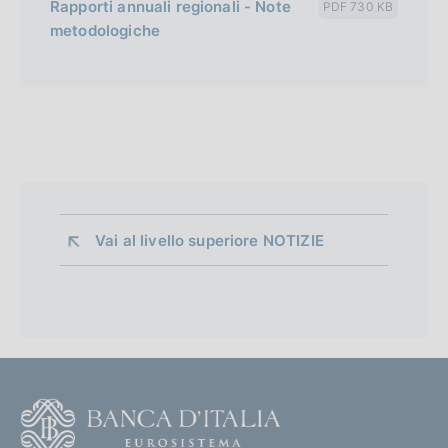
Rapporti annuali regionali - Note
PDF 730 KB
metodologiche
Vai al livello superiore 
NOTIZIE
F
o