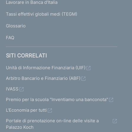
Lavorare in Banca d'Italia
T
e
I
Tassi effettivi globali medi (TEGM)
)
L
Glossario
I
FAQ
SITI CORRELATI
Unità di Informazione Finanziaria (UIF)
Arbitro Bancario e Finanziario (ABF)
IVASS
Premio per la scuola "Inventiamo una banconota"
L'Economia per tutti
Portale di prenotazione on-line delle visite a
Palazzo Koch