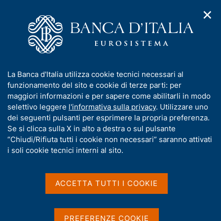
✕
H
A
o
C
p
m
e
r
e
r
i
p
c
Home
/
Media
/
Notizie
/
m
a
a
Presentazione del rapporto annuale sul 2023 "L'economia della
e
g
n
Toscana"
I
La Banca d'Italia utilizza cookie tecnici necessari al
n
e
e
n
funzionamento del sito e cookie di terze parti: per
u
l
d
f
maggiori informazioni e per sapere come abilitarli in modo
i
s
18 GIUGNO 2024
o
selettivo leggere
l'informativa sulla privacy
. Utilizzare uno
n
i
r
Presentazione del rapporto
dei seguenti pulsanti per esprimere la propria preferenza.
a
t
m
Se si clicca sulla X in alto a destra o sul pulsante
v
o
annuale sul 2023
i
a
“Chiudi/Rifiuta tutti i cookie non necessari” saranno attivati
g
t
i soli cookie tecnici interni al sito.
"L'economia della Toscana"
a
i
z
v
i
a
o
ACCETTA TUTTI I COOKIE
n
s
Condividi
S
e
u
t
i
a
PREFERENZE COOKIE