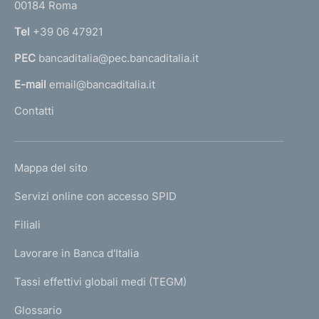
00184 Roma
r
n
Tel
+39 06 47921
a
PEC
bancaditalia@pec.bancaditalia.it
a
l
E-mail
email@bancaditalia.it
l
Contatti
'
h
o
L
Mappa del sito
m
I
e
Servizi online con accesso SPID
N
p
K
Filiali
a
U
g
Lavorare in Banca d'Italia
T
e
I
Tassi effettivi globali medi (TEGM)
)
L
Glossario
I