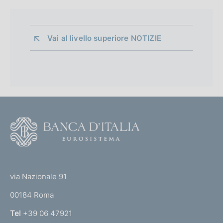
Vai al livello superiore 
NOTIZIE
F
o
o
(
t
t
e
via Nazionale 91
o
r
00184 Roma
r
n
Tel
+39 06 47921
a