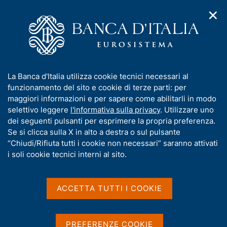
✕
H
A
o
C
p
m
e
r
e
r
i
p
c
Home
/
Media
/
Notizie
/
m
a
a
Presentazione del rapporto annuale sul 2023 "L'economia della
e
g
n
Valle d'Aosta"
I
La Banca d'Italia utilizza cookie tecnici necessari al
n
e
e
n
funzionamento del sito e cookie di terze parti: per
u
l
d
f
maggiori informazioni e per sapere come abilitarli in modo
i
s
12 GIUGNO 2024
o
selettivo leggere
l'informativa sulla privacy
. Utilizzare uno
n
i
r
Presentazione del rapporto
dei seguenti pulsanti per esprimere la propria preferenza.
a
t
m
Se si clicca sulla X in alto a destra o sul pulsante
v
o
annuale sul 2023
i
a
“Chiudi/Rifiuta tutti i cookie non necessari” saranno attivati
g
t
i soli cookie tecnici interni al sito.
"L'economia della Valle
a
i
z
d'Aosta"
v
i
a
o
ACCETTA TUTTI I COOKIE
n
s
e
u
Condividi
S
i
PREFERENZE COOKIE