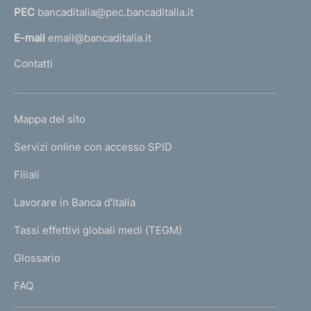
PEC
bancaditalia@pec.bancaditalia.it
a
l
E-mail
email@bancaditalia.it
l
Contatti
'
h
o
L
Mappa del sito
m
I
e
Servizi online con accesso SPID
N
p
K
Filiali
a
U
g
Lavorare in Banca d'Italia
T
e
I
Tassi effettivi globali medi (TEGM)
)
L
Glossario
I
FAQ