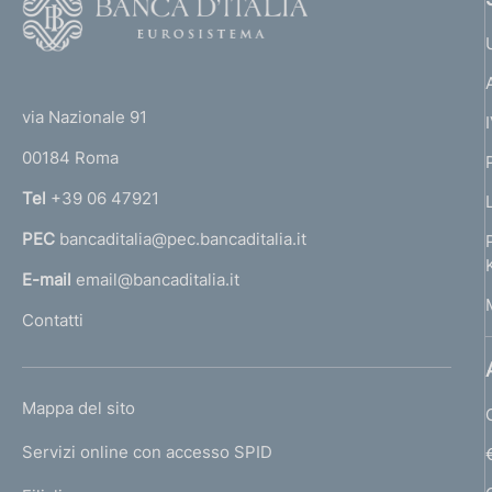
p
c
i
o
e
a
r
o
:
o
z
n
(
:
t
o
i
e
t
e
o
via Nazionale 91
:
f
o
r
n
:
00184 Roma
r
e
o
n
:
Tel
+39 06 47921
n
:
a
PEC
bancaditalia@pec.bancaditalia.it
a
d
l
E-mail
email@bancaditalia.it
i
l
Contatti
'
m
h
e
o
L
Mappa del sito
m
n
I
e
Servizi online con accesso SPID
N
p
t