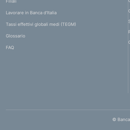
K
Filiali
a
o
U
g
Lavorare in Banca d'Italia
T
e
I
Tassi effettivi globali medi (TEGM)
)
L
Glossario
I
FAQ
© Banca 