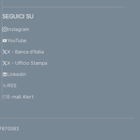
SEGUICI SU
Instagram
YouTube
X - Banca d’Italia
X - Ufficio Stampa
Linkedin
RSS
E-mail Alert
97670583