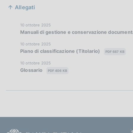
S
Allegati
e
z
D
10 ottobre 2025
Manuali di gestione e conservazione document
a
i
t
D
10 ottobre 2025
a
o
Piano di classificazione (Titolario)
a
PDF 687 KB
P
t
n
u
D
10 ottobre 2025
a
b
Glossario
a
e
PDF 406 KB
P
b
t
u
l
d
a
b
i
P
b
i
c
u
l
a
b
a
i
z
b
c
i
p
l
a
o
i
z
F
n