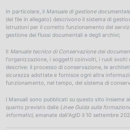
c
o
In particolare, il
Manuale di gestione documental
o
del file in allegato)
descrivono il sistema di gesti
k
istruzioni per il corretto funzionamento del serviz
i
gestione dei flussi documentali e degli archivi;
e
:
Il
Manuale tecnico di Conservazione dei documenti
l'organizzazione, i soggetti coinvolti, i ruoli svolt
descrive: il processo di conservazione, le architettu
sicurezza adottate e fornisce ogni altra informazion
funzionamento, nel tempo, del sistema di conserv
I Manuali sono pubblicati su questo sito insieme al 
quanto previsto dalle
Linee Guida sulla formazion
informatici
, emanate dall'AgID il 10 settembre 202