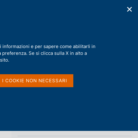
✕
cazioni
Statistiche
Media
|
IT
C
e
r
c
a
i informazioni e per sapere come abilitarli in
n
rma
preferenza. Se si clicca sulla X in alto a
e
Condividi
l
sito.
s
i
S
t
I I COOKIE NON NECESSARI
t
o
a
m
p
a
l
a
p
Vai al livello superiore 
HOMEPAGE
a