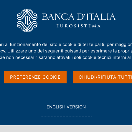
iamo
Compiti
Servizi al cittadino
Pubbli
ari al funzionamento del sito e cookie di terze parti: per maggior
 e conservazione a no
acy
. Utilizzare uno dei seguenti pulsanti per esprimere la propria 
ie non necessari” saranno attivati i soli cookie tecnici interni al 
PREFERENZE COOKIE
CHIUDI/RIFIUTA TUTT
G
ENGLISH VERSION
O
le
descrivono e regolano la corretta gestione dei
T
O