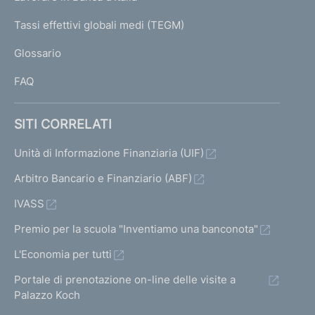
T
e
I
Tassi effettivi globali medi (TEGM)
)
L
Glossario
I
FAQ
SITI CORRELATI
Unità di Informazione Finanziaria (UIF)
Arbitro Bancario e Finanziario (ABF)
IVASS
Premio per la scuola "Inventiamo una banconota"
L'Economia per tutti
Portale di prenotazione on-line delle visite a
Palazzo Koch