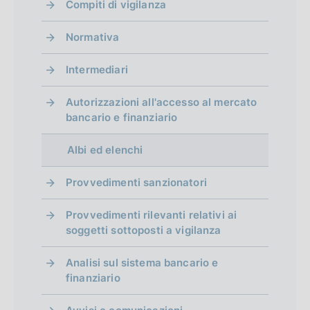
e
Compiti di vigilanza
a
b
o
i
P
:
z
b
n
c
u
Normativa
:
i
l
e
a
b
o
i
:
z
b
Intermediari
n
c
:
i
l
e
a
o
i
Autorizzazioni all'accesso al mercato
:
z
n
c
bancario e finanziario
:
i
e
a
o
:
z
Albi ed elenchi
n
:
i
e
o
Provvedimenti sanzionatori
:
n
:
Provvedimenti rilevanti relativi ai
e
soggetti sottoposti a vigilanza
:
:
Analisi sul sistema bancario e
finanziario