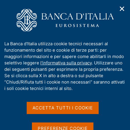
✕
H
A
o
C
p
m
e
r
e
r
i
p
c
Home
/
Compiti
/
m
a
a
Vigilanza sul sistema bancario e finanziario
/
Albi ed elenchi
e
g
n
I
La Banca d'Italia utilizza cookie tecnici necessari al
n
e
e
Albi ed elenchi
n
funzionamento del sito e cookie di terze parti: per
u
l
d
f
maggiori informazioni e per sapere come abilitarli in modo
i
s
o
selettivo leggere
l'informativa sulla privacy
. Utilizzare uno
n
i
r
dei seguenti pulsanti per esprimere la propria preferenza.
a
t
m
Se si clicca sulla X in alto a destra o sul pulsante
v
Condividi
o
S
i
a
“Chiudi/Rifiuta tutti i cookie non necessari” saranno attivati
t
g
t
i soli cookie tecnici interni al sito.
a
a
i
m
z
v
p
i
a
o
ACCETTA TUTTI I COOKIE
a
IN QUESTA PAGINA
n
s
l
e
a
u
Attenzione
p
i
PREFERENZE COOKIE