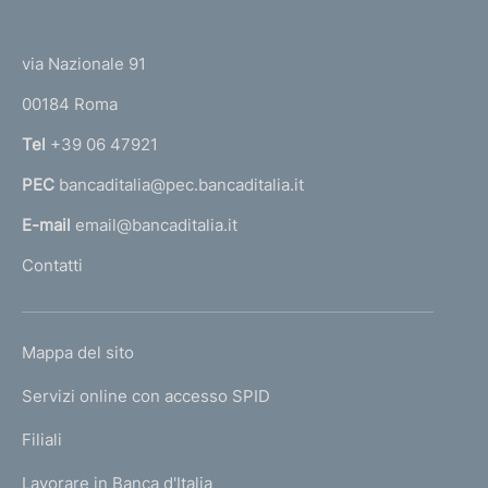
o
(
t
t
e
via Nazionale 91
o
r
00184 Roma
r
n
Tel
+39 06 47921
a
PEC
bancaditalia@pec.bancaditalia.it
a
l
E-mail
email@bancaditalia.it
l
Contatti
'
h
o
L
Mappa del sito
m
I
e
Servizi online con accesso SPID
N
p
K
Filiali
a
U
g
Lavorare in Banca d'Italia