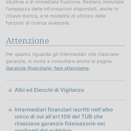
intuitive e di immediata fruizione. Restano immutate
l'ampiezza delle informazioni disponibili, anche in
chiave storica, e le modalità di utilizzo delle
funzioni di ricerca avanzate.
Attenzione
Per quanto riguarda gli intermediari che rilasciano
garanzie, si invita a consultare anche la pagina
Garanzie finanziarie: fare attenzione
.
S
D
02 agosto 2021
Albi ed Elenchi di Vigilanza
a
Aggiornamento al 27 luglio 2021
e
t
z
D
23 settembre 2020
a
Intermediari finanziari iscritti nell'albo
a
Aggiornamento al 18 settembre 2020
P
i
unico di cui all'art.106 del TUB che
t
u
D
08 giugno 2020
rilasciano garanzie fideiussorie nei
o
a
b
a
Aggiornamento al 3 giugno 2020
confronti del pubblico