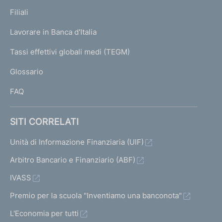
p
z
c
K
Filiali
a
U
i
e
g
Lavorare in Banca d'Italia
T
a
s
e
I
Tassi effettivi globali medi (TEGM)
)
l
s
L
Glossario
e
i
I
v
FAQ
a
1
SITI CORRELATI
1
Unità di Informazione Finanziaria (UIF)
Arbitro Bancario e Finanziario (ABF)
IVASS
Premio per la scuola "Inventiamo una banconota"
L'Economia per tutti