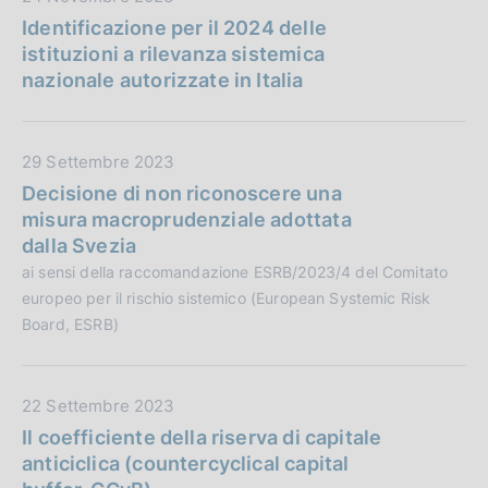
n
b
a
Identificazione per il 2024 delle
e
l
t
istituzioni a rilevanza sistemica
:
i
a
nazionale autorizzate in Italia
c
P
a
u
z
b
D
29 Settembre 2023
i
b
a
Decisione di non riconoscere una
o
l
t
misura macroprudenziale adottata
n
i
a
dalla Svezia
e
c
P
ai sensi della raccomandazione ESRB/2023/4 del Comitato
:
a
u
europeo per il rischio sistemico (European Systemic Risk
z
b
Board, ESRB)
i
b
o
l
n
i
D
22 Settembre 2023
e
c
a
Il coefficiente della riserva di capitale
:
a
t
anticiclica (countercyclical capital
z
a