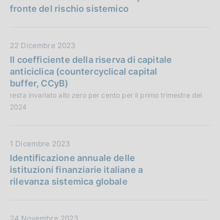
t
fronte del rischio sistemico
a
P
u
D
22 Dicembre 2023
b
a
Il coefficiente della riserva di capitale
b
t
anticiclica (countercyclical capital
l
a
buffer, CCyB)
i
P
resta invariato allo zero per cento per il primo trimestre del
c
u
2024
a
b
z
b
i
l
D
1 Dicembre 2023
o
i
a
Identificazione annuale delle
n
c
t
istituzioni finanziarie italiane a
e
a
a
rilevanza sistemica globale
:
z
P
i
u
o
b
D
24 Novembre 2023