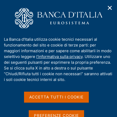
✕
H
A
o
C
p
m
e
r
e
r
i
p
c
Home
/
Compiti
/
Stabilità finanziaria
/
m
a
a
Decisioni di politica macroprudenziale della Banca d'Italia
e
g
n
I
La Banca d'Italia utilizza cookie tecnici necessari al
n
e
e
n
funzionamento del sito e cookie di terze parti: per
u
l
d
Decisioni di politica
f
maggiori informazioni e per sapere come abilitarli in modo
i
s
o
selettivo leggere
l'informativa sulla privacy
. Utilizzare uno
macroprudenziale della
n
i
r
dei seguenti pulsanti per esprimere la propria preferenza.
a
t
Banca d'Italia
m
Se si clicca sulla X in alto a destra o sul pulsante
v
o
i
a
“Chiudi/Rifiuta tutti i cookie non necessari” saranno attivati
g
t
i soli cookie tecnici interni al sito.
a
i
z
Misure attive
v
i
a
o
ACCETTA TUTTI I COOKIE
n
s
Riserva di capitale a
Riserva di capitale
e
u
fronte del rischio
anticiclica (CCyB)
i
PREFERENZE COOKIE
sistemico (SyRB)