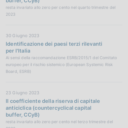
buffer, CCyB)
i
P
resta invariato allo zero per cento nel quarto trimestre del
o
u
2023
n
b
e
b
:
l
D
30 Giugno 2023
i
a
Identificazione dei paesi terzi rilevanti
c
t
per l'Italia
a
a
Ai sensi della raccomandazione ESRB/2015/1 del Comitato
z
P
europeo per il rischio sistemico (European Systemic Risk
i
u
Board, ESRB)
o
b
n
b
e
l
D
23 Giugno 2023
:
i
a
Il coefficiente della riserva di capitale
c
t
anticiclica (countercyclical capital
a
a
buffer, CCyB)
z
P
resta invariato allo zero per cento nel terzo trimestre del
i
u