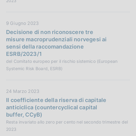
2023
o
b
n
b
e
l
D
9 Giugno 2023
:
i
a
Decisione di non riconoscere tre
c
t
misure macroprudenziali norvegesi ai
a
a
sensi della raccomandazione
z
P
ESRB/2023/1
i
u
del Comitato europeo per il rischio sistemico (European
o
b
Systemic Risk Board, ESRB)
n
b
e
l
:
i
D
24 Marzo 2023
c
a
Il coefficiente della riserva di capitale
a
t
anticiclica (countercyclical capital
z
a
buffer, CCyB)
i
P
Resta invariato allo zero per cento nel secondo trimestre del
o
u
2023
n
b