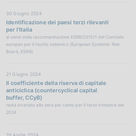
e
l
:
i
D
30 Giugno 2024
c
a
Identificazione dei paesi terzi rilevanti
a
t
per l'Italia
z
a
ai sensi della raccomandazione ESRB/2015/1 del Comitato
i
P
europeo per il rischio sistemico (European Systemic Risk
o
u
Board, ESRB)
n
b
e
b
:
l
D
21 Giugno 2024
i
a
Il coefficiente della riserva di capitale
c
t
anticiclica (countercyclical capital
a
a
buffer, CCyB)
z
P
resta invariato allo zero per cento per il terzo trimestre del
i
u
2024
o
b
n
b
e
l
D
26 Aprile 2024