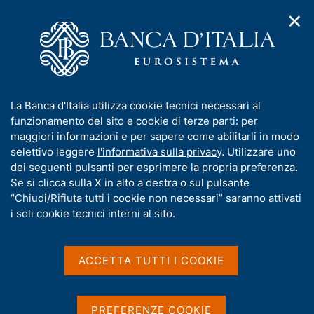
✕
H
A
o
C
p
m
e
r
e
r
i
p
c
Home
/
Compiti
/
Stabilità finanziaria
/
m
a
a
Decisioni di politica macroprudenziale della Banca d'Italia
e
g
n
I
La Banca d'Italia utilizza cookie tecnici necessari al
n
e
e
n
funzionamento del sito e cookie di terze parti: per
u
l
d
Decisioni di politica
f
maggiori informazioni e per sapere come abilitarli in modo
i
s
o
selettivo leggere
l'informativa sulla privacy
. Utilizzare uno
macroprudenziale della
n
i
r
dei seguenti pulsanti per esprimere la propria preferenza.
a
t
Banca d'Italia
m
Se si clicca sulla X in alto a destra o sul pulsante
v
o
i
a
“Chiudi/Rifiuta tutti i cookie non necessari” saranno attivati
g
t
i soli cookie tecnici interni al sito.
a
i
z
Misure attive
v
i
a
o
ACCETTA TUTTI I COOKIE
n
s
Riserva di capitale a
Riserva di capitale
e
u
fronte del rischio
anticiclica (CCyB)
i
PREFERENZE COOKIE
sistemico (SyRB)