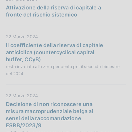
:
i
a
Attivazione della riserva di capitale a
c
t
fronte del rischio sistemico
a
a
z
P
i
u
D
22 Marzo 2024
o
b
a
Il coefficiente della riserva di capitale
n
b
t
anticiclica (countercyclical capital
e
l
a
buffer, CCyB)
:
i
P
resta invariato allo zero per cento per il secondo trimestre
c
u
del 2024
a
b
z
b
i
l
D
22 Marzo 2024
o
i
a
Decisione di non riconoscere una
n
c
t
misura macroprudenziale belga ai
e
a
a
sensi della raccomandazione
:
z
P
ESRB/2023/9
i
u