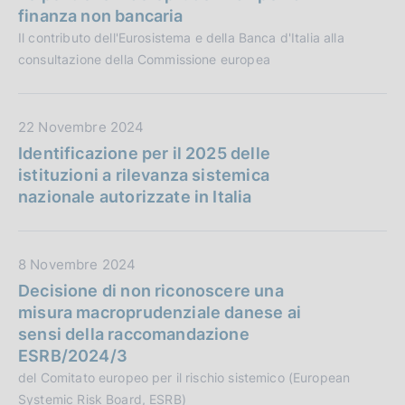
t
finanza non bancaria
a
Il contributo dell'Eurosistema e della Banca d'Italia alla
P
consultazione della Commissione europea
u
b
b
D
22 Novembre 2024
l
a
Identificazione per il 2025 delle
i
t
istituzioni a rilevanza sistemica
c
a
nazionale autorizzate in Italia
a
P
z
u
i
b
D
8 Novembre 2024
o
b
a
Decisione di non riconoscere una
n
l
t
misura macroprudenziale danese ai
e
i
a
sensi della raccomandazione
:
c
P
ESRB/2024/3
a
u
del Comitato europeo per il rischio sistemico (European
z
b
Systemic Risk Board, ESRB)