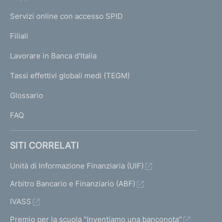
m
u
I
i
e
Servizi online con accesso SPID
c
N
p
c
K
Filiali
a
U
e
g
Lavorare in Banca d'Italia
T
s
e
I
Tassi effettivi globali medi (TEGM)
)
s
L
Glossario
i
I
v
FAQ
a
1
SITI CORRELATI
1
Unità di Informazione Finanziaria (UIF)
Arbitro Bancario e Finanziario (ABF)
IVASS
Premio per la scuola "Inventiamo una banconota"