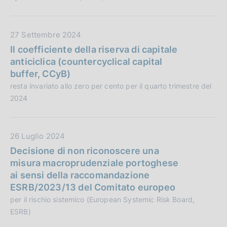
i
b
o
l
n
i
D
27 Settembre 2024
e
c
a
Il coefficiente della riserva di capitale
:
a
t
anticiclica (countercyclical capital
z
a
buffer, CCyB)
i
P
resta invariato allo zero per cento per il quarto trimestre del
o
u
2024
n
b
e
b
:
l
D
26 Luglio 2024
i
a
Decisione di non riconoscere una
c
t
misura macroprudenziale portoghese
a
a
ai sensi della raccomandazione
z
P
ESRB/2023/13 del Comitato europeo
i
u
per il rischio sistemico (European Systemic Risk Board,
o
b
ESRB)
n
b