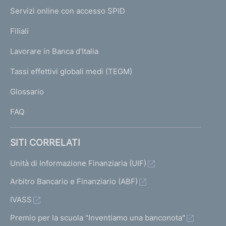
I
e
Servizi online con accesso SPID
N
p
K
Filiali
a
U
g
Lavorare in Banca d'Italia
T
e
I
Tassi effettivi globali medi (TEGM)
)
L
Glossario
I
FAQ
SITI CORRELATI
Unità di Informazione Finanziaria (UIF)
Arbitro Bancario e Finanziario (ABF)
IVASS
Premio per la scuola "Inventiamo una banconota"