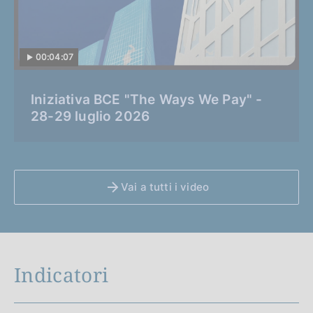
00:04:07
C
Iniziativa BCE "The Ways We Pay" -
a
28-29 luglio 2026
t
e
g
o
Vai a tutti i video
r
i
a
:
Indicatori