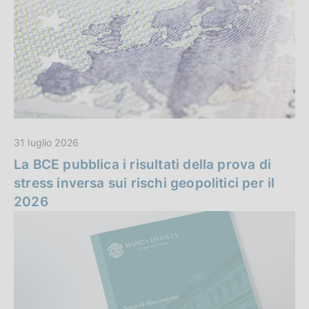
n
i
z
z
a
i
e
i
31 luglio 2026
n
La BCE pubblica i risultati della prova di
stress inversa sui rischi geopolitici per il
e
2026
v
i
d
e