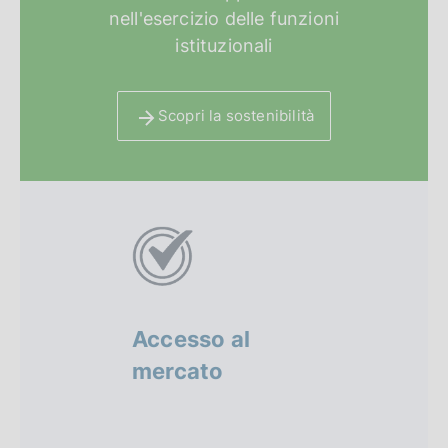
nell'esercizio delle funzioni
istituzionali
Scopri la sostenibilità
A
l
t
r
Accesso al
Sandbo
i
mercato
regola
f
o