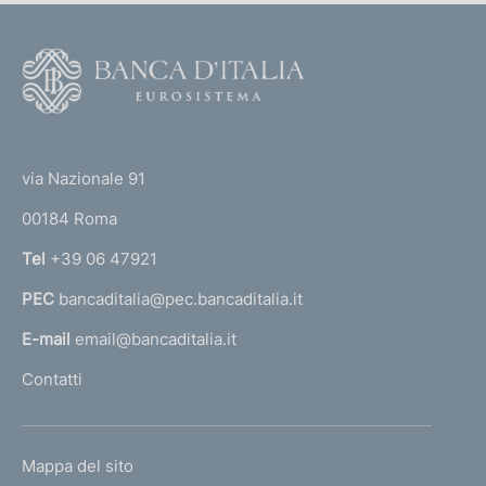
F
o
o
(
t
t
e
via Nazionale 91
o
r
00184 Roma
r
n
Tel
+39 06 47921
a
PEC
bancaditalia@pec.bancaditalia.it
a
l
E-mail
email@bancaditalia.it
l
Contatti
'
h
o
L
Mappa del sito
m