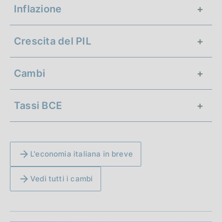
Inflazione
Crescita del PIL
+3,0%
Italia
Cambi
+2,8%
Area Euro
0,2%
Italia
Tassi BCE
0,4%
Area Euro
1,1535
USD
182,64
YEN
L'economia italiana in breve
2,25%
Deposito overnight
0,85765
GBP
Vedi tutti i cambi
2,40%
Rifinanziamento principale
2,65%
Rifinanziamento marginale