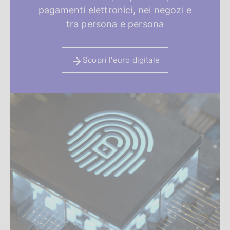
i
pagamenti elettronici, nei negozi e
d
tra persona e persona
e
Scopri l'euro digitale
n
z
a