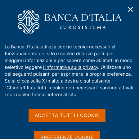
✕
H
A
o
C
p
m
e
r
H
e
r
i
p
c
Temi di Interesse
m
o
a
a
A
e
g
n
p
I
La Banca d'Italia utilizza cookie tecnici necessari al
n
m
r
e
e
n
funzionamento del sito e cookie di terze parti: per
u
i
l
e
d
f
maggiori informazioni e per sapere come abilitarli in modo
s
i
s
o
o
selettivo leggere
l'informativa sulla privacy
. Utilizzare uno
p
n
i
t
r
dei seguenti pulsanti per esprimere la propria preferenza.
a
t
t
a
m
Se si clicca sulla X in alto a destra o sul pulsante
o
v
o
m
i
a
“Chiudi/Rifiuta tutti i cookie non necessari” saranno attivati
g
e
g
t
i soli cookie tecnici interni al sito.
n
a
e
ù
i
z
v
i
N
3 agosto 2026
|
a
o
ACCETTA TUTTI I COOKIE
Entra nel vivo il sondaggio
n
s
B
o
e
u
per scegliere l'aspetto
a
t
i
PREFERENZE COOKIE