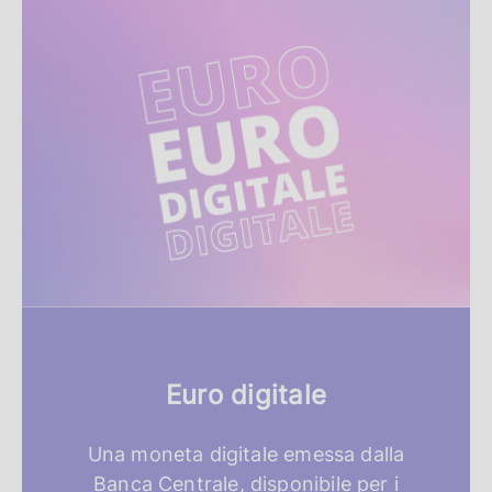
R
i
s
o
r
s
e
i
n
Euro digitale
e
v
Una moneta digitale emessa dalla
Banca Centrale, disponibile per i