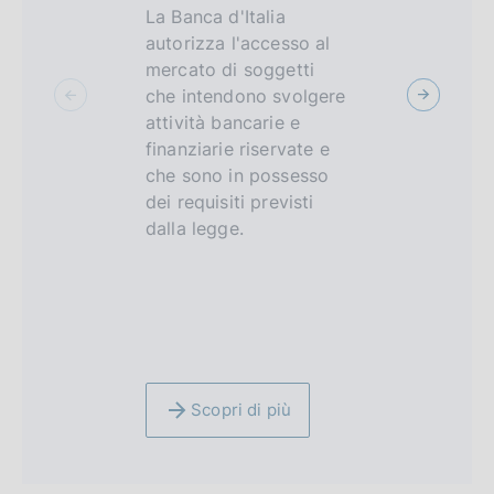
La Banca d'Italia
Un ambien
c
autorizza l'accesso al
controllat
mercato di soggetti
imprese de
u
che intendono svolgere
FinTech e 
s
attività bancarie e
tradiziona
finanziarie riservate e
testare, p
che sono in possesso
di tempo li
dei requisiti previsti
prodotti e 
dalla legge.
tecnologi
innovativi 
finanziario,
assicurativ
Scopri di più
Scopri