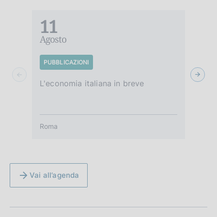
11
Agosto
A
PUBBLICAZIONI
S
L'economia italiana in breve
Tu
Roma
R
Vai all’agenda