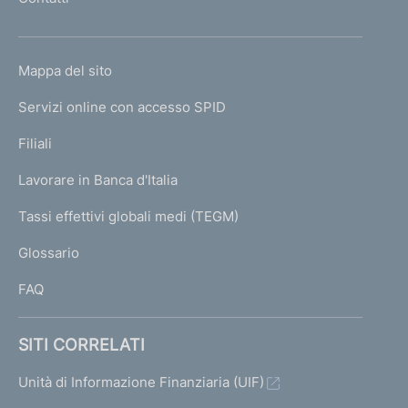
'
h
o
L
Mappa del sito
m
I
e
Servizi online con accesso SPID
N
p
K
Filiali
a
U
g
Lavorare in Banca d'Italia
T
e
I
Tassi effettivi globali medi (TEGM)
)
L
Glossario
I
FAQ
SITI CORRELATI
Unità di Informazione Finanziaria (UIF)