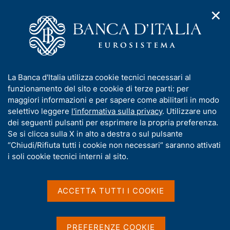
✕
H
A
o
C
p
m
e
r
e
r
i
p
c
Home
/
Pubblicazioni
/
m
a
a
Interventi degli altri membri del Direttorio
/
e
g
n
Interventi degli altri Membri del Direttorio - 2025
/
I
La Banca d'Italia utilizza cookie tecnici necessari al
n
e
e
L'innovazione tecnologica del mercato bancario e finanziario e
n
funzionamento del sito e cookie di terze parti: per
u
l
le sfide per la tutela
d
f
maggiori informazioni e per sapere come abilitarli in modo
i
s
o
selettivo leggere
l'informativa sulla privacy
. Utilizzare uno
n
i
r
dei seguenti pulsanti per esprimere la propria preferenza.
a
t
L'innovazione
m
Se si clicca sulla X in alto a destra o sul pulsante
v
o
i
a
“Chiudi/Rifiuta tutti i cookie non necessari” saranno attivati
tecnologica del mercato
g
t
i soli cookie tecnici interni al sito.
a
bancario e finanziario e
i
z
v
i
le sfide per la tutela
a
o
ACCETTA TUTTI I COOKIE
n
s
e
u
i
di Luigi Federico Signorini
PREFERENZE COOKIE