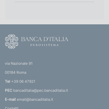
F
o
o
(
t
t
e
via Nazionale 91
o
r
00184 Roma
r
n
Tel
+39 06 47921
a
PEC
bancaditalia@pec.bancaditalia.it
a
l
E-mail
email@bancaditalia.it
l
Contatti