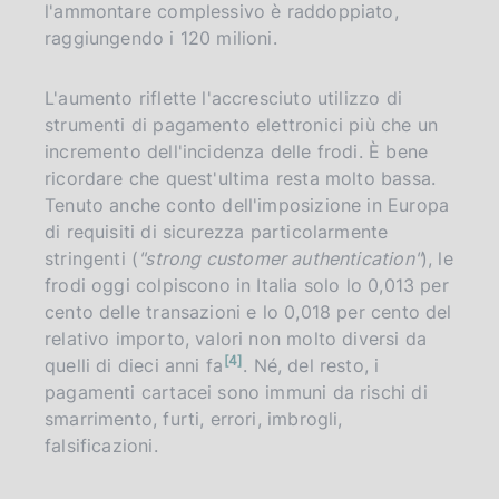
l'ammontare complessivo è raddoppiato,
raggiungendo i 120 milioni.
L'aumento riflette l'accresciuto utilizzo di
strumenti di pagamento elettronici più che un
incremento dell'incidenza delle frodi. È bene
ricordare che quest'ultima resta molto bassa.
Tenuto anche conto dell'imposizione in Europa
di requisiti di sicurezza particolarmente
stringenti (
"strong customer authentication"
), le
frodi oggi colpiscono in Italia solo lo 0,013 per
cento delle transazioni e lo 0,018 per cento del
relativo importo, valori non molto diversi da
n
4
quelli di dieci anni fa
. Né, del resto, i
o
t
pagamenti cartacei sono immuni da rischi di
a
smarrimento, furti, errori, imbrogli,
falsificazioni.