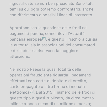
ingiustificate se non ben presidiati. Sono tutti
temi su cui oggi potremo confrontarci, anche
con riferimento a possibili linee di intervento.
Approfondisco la questione delle frodi nei
pagamenti perché, come rileva l'Autorità
n
2
bancaria europea
, è questo il rischio a cui sia
o
t
le autorità, sia le associazioni dei consumatori
a
e dell'industria riservano la maggiore
attenzione.
Nel nostro Paese la quasi totalità delle
operazioni fraudolente riguarda i pagamenti
effettuati con carte di debito e di credito,
carte prepagate o altre forme di moneta
n
3
elettronica
. Dal 2015 il numero delle frodi di
o
t
questo tipo è quasi triplicato, da circa mezzo
a
milione a poco meno di un milione e mezzo;