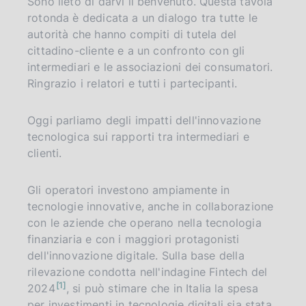
Sono lieto di darvi il benvenuto. Questa tavola
g
rotonda è dedicata a un dialogo tra tutte le
i
n
autorità che hanno compiti di tutela del
a
cittadino-cliente e a un confronto con gli
intermediari e le associazioni dei consumatori.
Ringrazio i relatori e tutti i partecipanti.
Oggi parliamo degli impatti dell'innovazione
tecnologica sui rapporti tra intermediari e
clienti.
Gli operatori investono ampiamente in
tecnologie innovative, anche in collaborazione
con le aziende che operano nella tecnologia
finanziaria e con i maggiori protagonisti
dell'innovazione digitale. Sulla base della
rilevazione condotta nell'indagine Fintech del
n
1
2024
, si può stimare che in Italia la spesa
o
t
per investimenti in tecnologie digitali sia stata