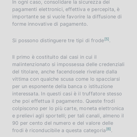
In ogni caso, consolidare la sicurezza dei
pagamenti elettronici, effettiva e percepita, è
importante se si vuole favorire la diffusione di
forme innovative di pagamento.
n
5
Si possono distinguere tre tipi di frode
.
o
t
a
Il primo è costituito dai casi in cui il
malintenzionato si impossessa delle credenziali
del titolare, anche facendosele rivelare dalla
vittima con qualche scusa come lo spacciarsi
per un esponente della banca o istituzione
interessata. In questi casi è il truffatore stesso
che poi effettua il pagamento. Queste frodi
colpiscono per lo più carte, moneta elettronica
e prelievi agli sportelli; per tali canali, almeno il
90 per cento del numero e del valore delle
n
6
frodi è riconducibile a questa categoria
.
o
t