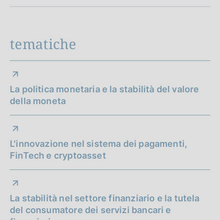
i
o
n
tematiche
e
d
i
La politica monetaria e la stabilità del valore
della moneta
a
p
p
L'innovazione nel sistema dei pagamenti,
FinTech e cryptoasset
r
o
f
La stabilità nel settore finanziario e la tutela
del consumatore dei servizi bancari e
o