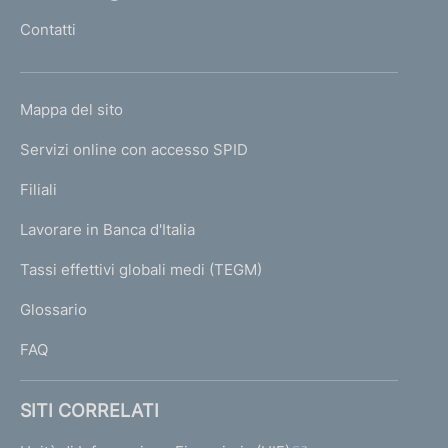
l
Contatti
'
h
o
L
Mappa del sito
m
I
e
Servizi online con accesso SPID
N
p
K
Filiali
a
U
g
Lavorare in Banca d'Italia
T
e
I
Tassi effettivi globali medi (TEGM)
)
L
Glossario
I
FAQ
SITI CORRELATI