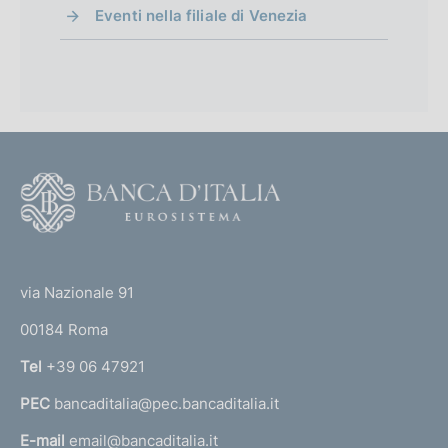
Eventi nella filiale di Venezia
F
o
o
(
t
t
e
via Nazionale 91
o
r
00184 Roma
r
n
Tel
+39 06 47921
a
PEC
bancaditalia@pec.bancaditalia.it
a
l
E-mail
email@bancaditalia.it