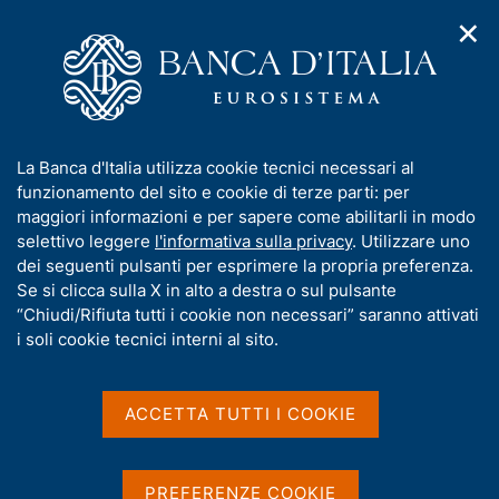
✕
H
A
o
C
p
m
e
r
e
r
i
p
c
Home
/
Servizi al cittadino
/
Incontri con la Banca d'Italia
/
m
a
a
Le statistiche per l'analisi dell'economia
e
g
n
I
La Banca d'Italia utilizza cookie tecnici necessari al
n
e
e
Le statistiche per l'analisi
n
funzionamento del sito e cookie di terze parti: per
u
l
d
f
maggiori informazioni e per sapere come abilitarli in modo
dell'economia
i
s
o
selettivo leggere
l'informativa sulla privacy
. Utilizzare uno
n
i
r
dei seguenti pulsanti per esprimere la propria preferenza.
a
t
m
Se si clicca sulla X in alto a destra o sul pulsante
v
o
i
a
“Chiudi/Rifiuta tutti i cookie non necessari” saranno attivati
g
Condividi
t
i soli cookie tecnici interni al sito.
S
a
i
t
z
a
v
i
m
a
o
ACCETTA TUTTI I COOKIE
p
n
s
a
e
u
Le statistiche aiutano a orientarci e a comprendere
l
i
PREFERENZE COOKIE
il mondo intorno a noi, le interdipendenze tra settori
a