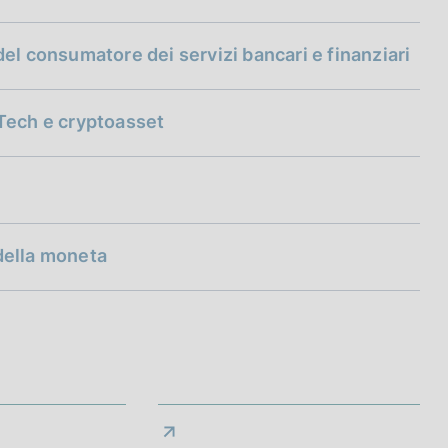
a del consumatore dei servizi bancari e finanziari
nTech e cryptoasset
lla Banca d'Italia, in occasione dell'evento "Incontri con
iche per l'analisi economica
 della moneta
 Governatore della Banca d'Italia, sulla politica