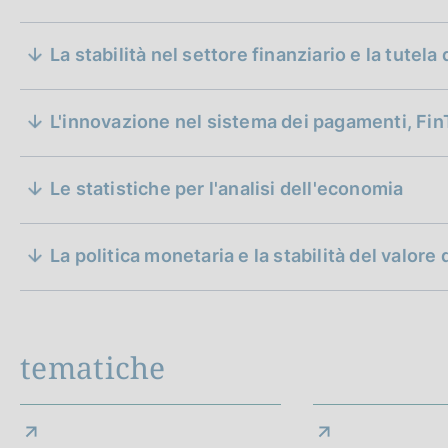
S
La stabilità nel settore finanziario e la tutel
e
z
L'innovazione nel sistema dei pagamenti, Fi
i
Le statistiche per l'analisi dell'economia
o
Intervento di Valeria Sannucci, Vice Direttore Generale de
n
la Banca d'Italia" a Torino, dedicato al tema delle statist
La politica monetaria e la stabilità del valore
e
Paolo Mieli, giornalista e storico, intervista Ignazio Visco,
monetaria. Una produzione di Orizzonti TV.
d
i
tematiche
a
p