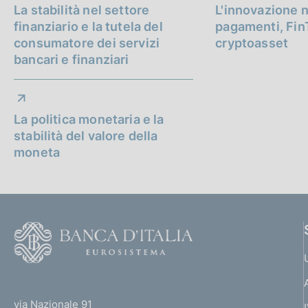
La stabilità nel settore
L'innovazione n
p
finanziario e la tutela del
pagamenti, Fin
consumatore dei servizi
cryptoasset
r
bancari e finanziari
o
f
La politica monetaria e la
o
stabilità del valore della
moneta
n
d
i
F
m
o
o
e
(
t
n
t
e
via Nazionale 91