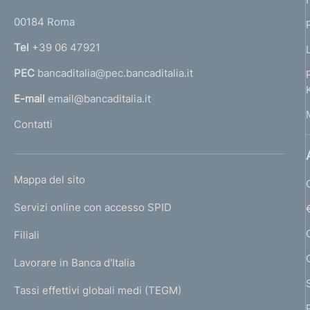
o
r
t
00184 Roma
r
o
n
Tel
+39 06 47921
a
PEC
bancaditalia@pec.bancaditalia.it
a
l
E-mail
email@bancaditalia.it
l
Contatti
'
h
o
L
Mappa del sito
m
I
e
Servizi online con accesso SPID
N
p
K
Filiali
a
U
g
Lavorare in Banca d'Italia
T
e
I
Tassi effettivi globali medi (TEGM)
)
L