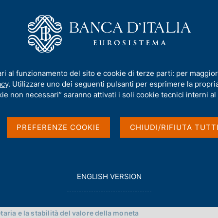
iamo
Compiti
Servizi al cittadino
Pubbli
nella filiale di Ancona
ari al funzionamento del sito e cookie di terze parti: per maggior
i Ancona
acy
. Utilizzare uno dei seguenti pulsanti per esprimere la propria 
ie non necessari” saranno attivati i soli cookie tecnici interni al 
PREFERENZE COOKIE
CHIUDI/RIFIUTA TUTT
G
ENGLISH VERSION
O
T
O
aria e la stabilità del valore della moneta