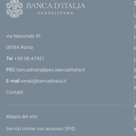
F
o
o
(
t
t
e
via Nazionale 91
o
r
00184 Roma
r
n
Tel
+39 06 47921
a
PEC
bancaditalia@pec.bancaditalia.it
a
l
E-mail
email@bancaditalia.it
l
Contatti
'
h
o
L
Mappa del sito
m
I
e
Servizi online con accesso SPID
N
p