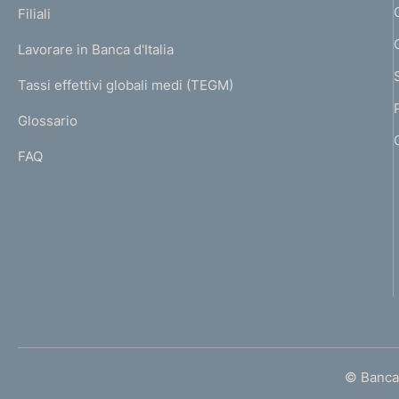
K
Filiali
a
U
g
Lavorare in Banca d'Italia
T
e
I
Tassi effettivi globali medi (TEGM)
)
L
Glossario
I
FAQ
© Banca 