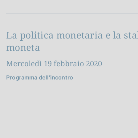
c
o
o
k
i
La politica monetaria e la sta
e
:
moneta
Mercoledì 19 febbraio 2020
Programma dell'incontro