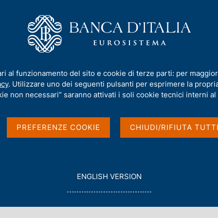
iamo
Compiti
Servizi al cittadino
Pubbli
nella filiale di Trento
ari al funzionamento del sito e cookie di terze parti: per maggior
 Trento
acy
. Utilizzare uno dei seguenti pulsanti per esprimere la propria 
ie non necessari” saranno attivati i soli cookie tecnici interni al 
PREFERENZE COOKIE
CHIUDI/RIFIUTA TUTT
G
ENGLISH VERSION
O
T
O