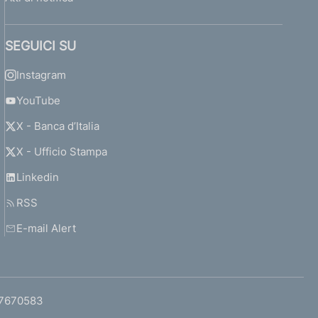
SEGUICI SU
Instagram
YouTube
X - Banca d’Italia
X - Ufficio Stampa
Linkedin
RSS
E-mail Alert
97670583