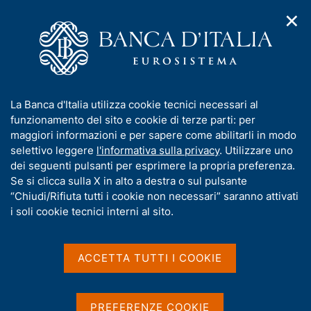
✕
H
A
o
C
p
m
e
r
e
r
i
p
c
Home
/
Servizi al cittadino
/
Incontri con la Banca d'Italia
/
m
a
a
Eventi nella Filiale di Reggio Calabria
e
g
n
I
La Banca d'Italia utilizza cookie tecnici necessari al
n
e
e
Eventi nella Filiale di
n
funzionamento del sito e cookie di terze parti: per
u
l
d
f
maggiori informazioni e per sapere come abilitarli in modo
Reggio Calabria
i
s
o
selettivo leggere
l'informativa sulla privacy
. Utilizzare uno
n
i
r
dei seguenti pulsanti per esprimere la propria preferenza.
a
t
m
Se si clicca sulla X in alto a destra o sul pulsante
v
o
i
a
“Chiudi/Rifiuta tutti i cookie non necessari” saranno attivati
g
Condividi
t
i soli cookie tecnici interni al sito.
S
a
i
t
z
a
v
i
m
a
o
ACCETTA TUTTI I COOKIE
p
n
s
a
e
u
IN QUESTA PAGINA
l
i
PREFERENZE COOKIE
a