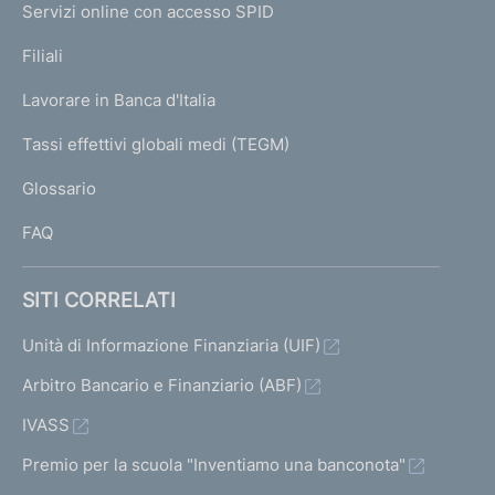
e
Servizi online con accesso SPID
N
p
K
Filiali
a
U
g
Lavorare in Banca d'Italia
T
e
I
Tassi effettivi globali medi (TEGM)
)
L
Glossario
I
FAQ
SITI CORRELATI
Unità di Informazione Finanziaria (UIF)
Arbitro Bancario e Finanziario (ABF)
IVASS
Premio per la scuola "Inventiamo una banconota"