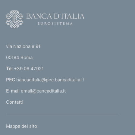
F
o
o
(
t
t
e
via Nazionale 91
o
r
00184 Roma
r
n
Tel
+39 06 47921
a
PEC
bancaditalia@pec.bancaditalia.it
a
l
E-mail
email@bancaditalia.it
l
Contatti
'
h
o
L
Mappa del sito
m
I