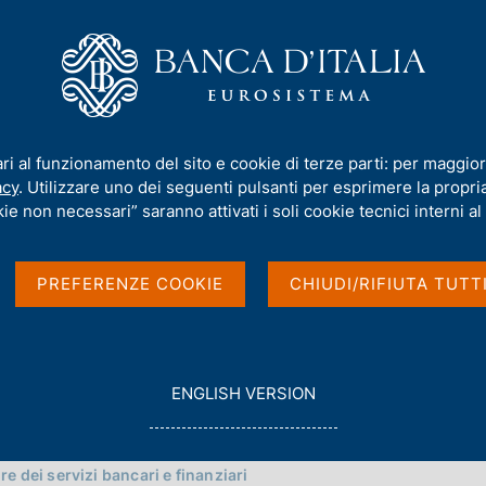
iamo
Compiti
Servizi al cittadino
Pubbli
nella filiale di Napoli
ari al funzionamento del sito e cookie di terze parti: per maggior
 Napoli
acy
. Utilizzare uno dei seguenti pulsanti per esprimere la propria 
ie non necessari” saranno attivati i soli cookie tecnici interni al 
PREFERENZE COOKIE
CHIUDI/RIFIUTA TUTT
G
ENGLISH VERSION
O
T
O
re dei servizi bancari e finanziari