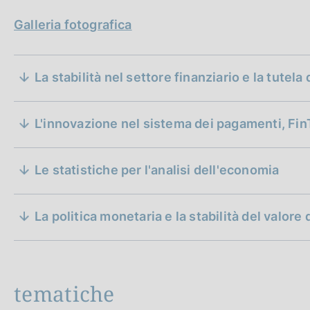
Galleria fotografica
S
La stabilità nel settore finanziario e la tutel
e
z
L'innovazione nel sistema dei pagamenti, Fi
i
Le statistiche per l'analisi dell'economia
o
Intervento di Valeria Sannucci, Vice Direttore Generale de
n
la Banca d'Italia" a Torino, dedicato al tema delle statist
La politica monetaria e la stabilità del valore
e
Paolo Mieli, giornalista e storico, intervista Ignazio Visco,
monetaria. Una produzione di Orizzonti TV.
d
i
tematiche