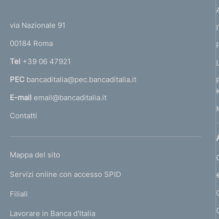
e
(
t
n
t
e
via Nazionale 91
o
r
t
00184 Roma
r
o
n
Tel
+39 06 47921
a
PEC
bancaditalia@pec.bancaditalia.it
a
l
E-mail
email@bancaditalia.it
l
Contatti
'
h
o
L
Mappa del sito
m
I
e
Servizi online con accesso SPID
N
p
K
Filiali
a
U
g
Lavorare in Banca d'Italia
T