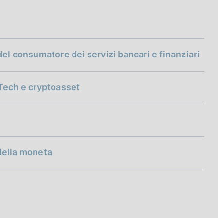
a del consumatore dei servizi bancari e finanziari
nTech e cryptoasset
lla Banca d'Italia, in occasione dell'evento "Incontri con
iche per l'analisi economica
 della moneta
 Governatore della Banca d'Italia, sulla politica