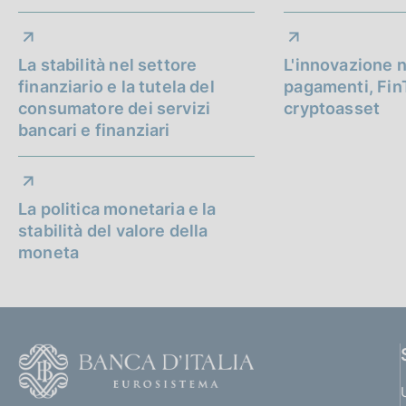
a
p
La stabilità nel settore
L'innovazione n
p
finanziario e la tutela del
pagamenti, Fin
consumatore dei servizi
cryptoasset
r
bancari e finanziari
o
f
La politica monetaria e la
o
stabilità del valore della
moneta
n
d
i
F
m
o
o