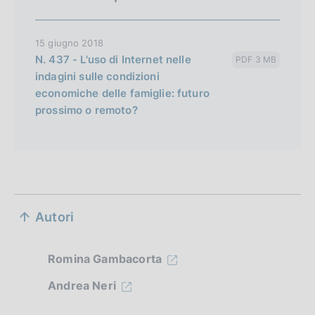
15 giugno 2018
N. 437 - L'uso di Internet nelle
PDF 3 MB
indagini sulle condizioni
economiche delle famiglie: futuro
prossimo o remoto?
S
Autori
e
z
Romina Gambacorta
i
Andrea Neri
o