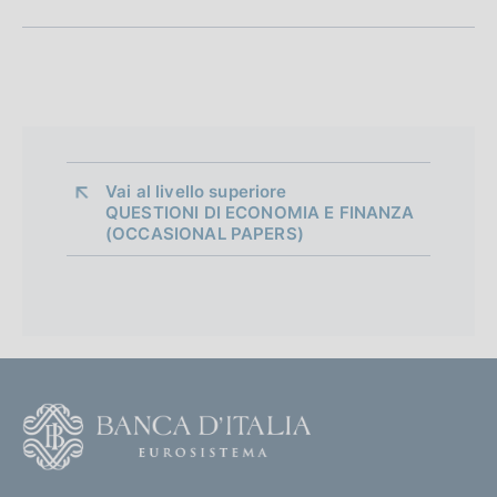
n
e
d
i
a
Vai al livello superiore 
QUESTIONI DI ECONOMIA E FINANZA
p
(OCCASIONAL PAPERS)
p
r
o
f
F
o
o
n
o
(