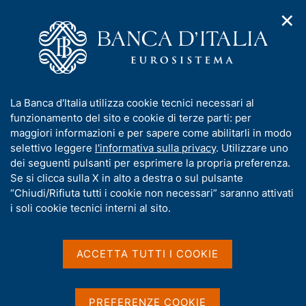
✕
H
A
o
C
p
m
e
r
e
r
i
p
c
Home
/
Pubblicazioni
/
m
a
a
Questioni di Economia e Finanza (Occasional Papers)
/
e
g
n
N. 437 - L'uso di Internet nelle indagini sulle condizioni
I
La Banca d'Italia utilizza cookie tecnici necessari al
n
e
e
economiche delle famiglie: futuro prossimo o remoto?
n
funzionamento del sito e cookie di terze parti: per
u
l
d
f
maggiori informazioni e per sapere come abilitarli in modo
i
s
o
selettivo leggere
l'informativa sulla privacy
. Utilizzare uno
n
i
QUESTIONI DI ECONOMIA E FINANZA
r
dei seguenti pulsanti per esprimere la propria preferenza.
a
t
m
Se si clicca sulla X in alto a destra o sul pulsante
(OCCASIONAL PAPERS)
v
o
i
N. 437 - L'uso di Internet
a
“Chiudi/Rifiuta tutti i cookie non necessari” saranno attivati
g
t
i soli cookie tecnici interni al sito.
nelle indagini sulle
a
i
z
v
condizioni economiche
i
a
o
ACCETTA TUTTI I COOKIE
delle famiglie: futuro
n
s
e
u
prossimo o remoto?
i
PREFERENZE COOKIE