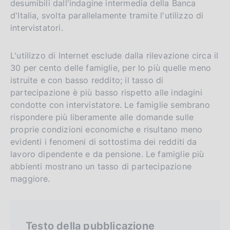
e
l
desumibili dall'indagine intermedia della Banca
n
s
d'Italia, svolta parallelamente tramite l'utilizzo di
intervistatori.
g
i
l
t
L'utilizzo di Internet esclude dalla rilevazione circa il
i
o
30 per cento delle famiglie, per lo più quelle meno
s
istruite e con basso reddito; il tasso di
h
partecipazione è più basso rispetto alle indagini
v
condotte con intervistatore. Le famiglie sembrano
e
rispondere più liberamente alle domande sulle
r
proprie condizioni economiche e risultano meno
s
evidenti i fenomeni di sottostima dei redditi da
i
lavoro dipendente e da pensione. Le famiglie più
abbienti mostrano un tasso di partecipazione
o
maggiore.
n
Testo della pubblicazione