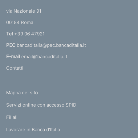
d
t
t
e
via Nazionale 91
i
o
r
m
00184 Roma
r
n
e
Tel
+39 06 47921
a
n
PEC
bancaditalia@pec.bancaditalia.it
a
l
t
E-mail
email@bancaditalia.it
l
o
Contatti
'
h
o
L
Mappa del sito
m
I
e
Servizi online con accesso SPID
N
p
K
Filiali
a
U
g
Lavorare in Banca d'Italia
T
e