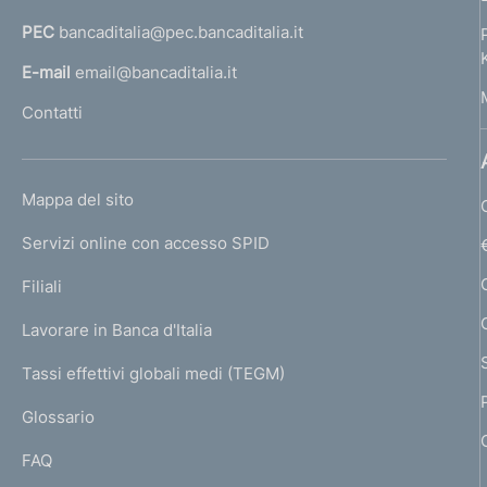
a
PEC
bancaditalia@pec.bancaditalia.it
a
l
E-mail
email@bancaditalia.it
l
Contatti
'
h
o
L
Mappa del sito
m
I
e
Servizi online con accesso SPID
N
p
K
Filiali
a
U
g
Lavorare in Banca d'Italia
T
e
I
Tassi effettivi globali medi (TEGM)
)
L
Glossario
I
FAQ