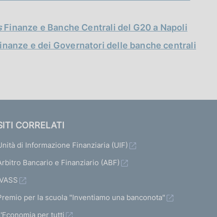
s
Finanze e Banche Centrali del G20 a Napoli
finanze e dei Governatori delle banche centrali
SITI CORRELATI
Unità di Informazione Finanziaria (UIF)
Arbitro Bancario e Finanziario (ABF)
IVASS
Premio per la scuola "Inventiamo una banconota"
L'Economia per tutti