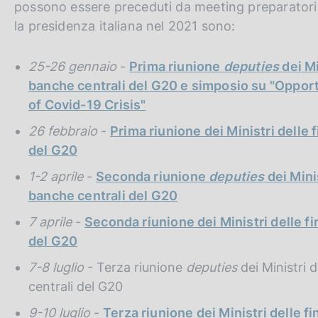
possono essere preceduti da meeting preparatori a
c
o
la presidenza italiana nel 2021 sono:
o
k
25-26 gennaio
-
Prima riunione
deputies
dei M
i
banche centrali del G20 e simposio su "Opportu
e
:
of Covid-19 Crisis"
26 febbraio
-
Prima riunione dei Ministri delle 
del G20
1-2 aprile
-
Seconda riunione
deputies
dei Mini
banche centrali del G20
7 aprile
-
Seconda riunione dei Ministri delle f
del G20
7-8 luglio
- Terza riunione
deputies
dei Ministri 
centrali del G20
9-10 luglio
-
Terza riunione dei Ministri delle f