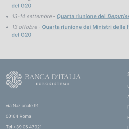
del G20
13-14 settembre
-
Quarta riunione dei
Deputie
13 ottobre
-
Quarta riunione dei Ministri delle 
del G20
F
o
o
(
t
t
e
via Nazionale 91
o
r
00184 Roma
r
n
Tel
+39 06 47921