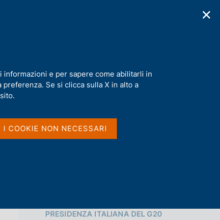
✕
cazioni
Statistiche
Media
|
IT
C
e
r
c
a
i informazioni e per sapere come abilitarli in
n
preferenza. Se si clicca sulla X in alto a
e
Condividi
l
sito.
s
i
S
t
I I COOKIE NON NECESSARI
t
o
a
m
p
a
l
a
p
Vai al livello superiore 
a
PRESIDENZA ITALIANA DEL G20