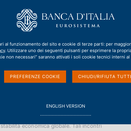
iamo
Compiti
Servizi al cittadino
Pubbli
nanze e dei Governatori delle banche centrali
ari al funzionamento del sito e cookie di terze parti: per maggior
elle finanze e dei
acy
. Utilizzare uno dei seguenti pulsanti per esprimere la propria 
ie non necessari” saranno attivati i soli cookie tecnici interni al 
che centrali
PREFERENZE COOKIE
CHIUDI/RIFIUTA TUTT
G
ENGLISH VERSION
O
he centrali del G20 si riuniscono periodicamente
T
O
stabilità economica globale. Tali incontri