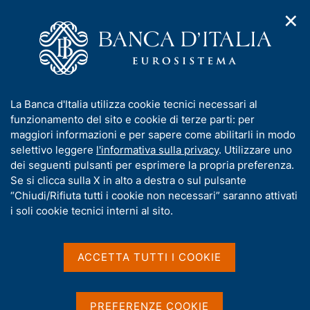
✕
H
A
o
C
p
m
e
r
e
r
i
p
c
Home
/
Compiti
/
m
a
a
Vigilanza sul sistema bancario e finanziario
/
e
g
n
Provvedimenti sanzionatori
/
I
La Banca d'Italia utilizza cookie tecnici necessari al
n
e
e
Archivio Provvedimenti Sanzionatori
n
funzionamento del sito e cookie di terze parti: per
u
l
d
f
maggiori informazioni e per sapere come abilitarli in modo
i
s
o
selettivo leggere
l'informativa sulla privacy
. Utilizzare uno
n
i
Archivio Provvedimenti
r
dei seguenti pulsanti per esprimere la propria preferenza.
a
t
m
Se si clicca sulla X in alto a destra o sul pulsante
v
Sanzionatori
o
i
a
“Chiudi/Rifiuta tutti i cookie non necessari” saranno attivati
g
t
i soli cookie tecnici interni al sito.
a
i
z
In questa sezione sono contenuti i provvedimenti
v
i
sanzionatori adottati dalla Banca d'Italia da più di
a
o
ACCETTA TUTTI I COOKIE
n
s
cinque anni, fatta eccezione per quelli pubblicati -
e
u
fino al 2015 - nella veste editoriale del Bollettino di
i
Vigilanza.
PREFERENZE COOKIE