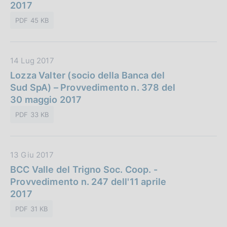
a
2017
a
P
z
PDF 45 KB
u
i
b
o
b
n
D
14 Lug 2017
l
e
a
Lozza Valter (socio della Banca del
i
:
t
Sud SpA) – Provvedimento n. 378 del
c
a
30 maggio 2017
a
P
z
PDF 33 KB
u
i
b
o
b
n
D
13 Giu 2017
l
e
a
BCC Valle del Trigno Soc. Coop. -
i
:
t
Provvedimento n. 247 dell'11 aprile
c
a
2017
a
P
z
PDF 31 KB
u
i