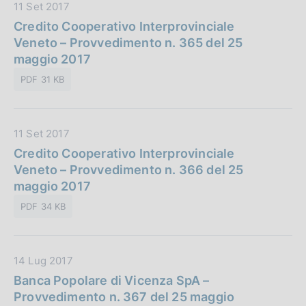
D
11 Set 2017
b
a
Credito Cooperativo Interprovinciale
l
t
Veneto – Provvedimento n. 365 del 25
i
a
maggio 2017
c
P
a
PDF 31 KB
u
z
b
i
b
o
D
11 Set 2017
l
n
a
Credito Cooperativo Interprovinciale
i
e
t
Veneto – Provvedimento n. 366 del 25
c
:
a
maggio 2017
a
P
z
PDF 34 KB
u
i
b
o
b
n
D
14 Lug 2017
l
e
a
Banca Popolare di Vicenza SpA –
i
:
t
Provvedimento n. 367 del 25 maggio
c