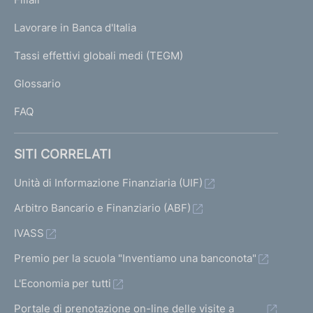
a
e
e
e
s
U
g
Lavorare in Banca d'Italia
r
r
r
T
e
u
I
Tassi effettivi globali medi (TEGM)
m
m
m
)
l
L
a
a
a
Glossario
I
t
t
t
t
FAQ
a
a
a
a
i
1
s
SITI CORRELATI
t
n
5
u
i
Unità di Informazione Finanziaria (UIF)
i
c
Arbitro Bancario e Finanziario (ABF)
z
c
IVASS
i
e
a
s
Premio per la scuola "Inventiamo una banconota"
l
s
L'Economia per tutti
e
i
Portale di prenotazione on-line delle visite a