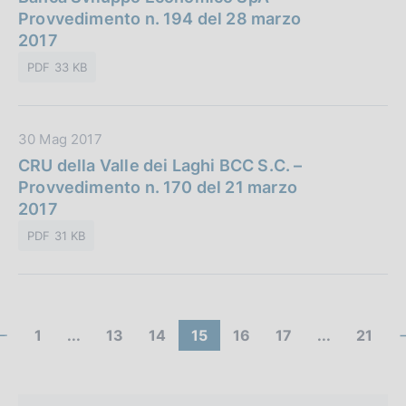
:
t
Provvedimento n. 194 del 28 marzo
c
a
2017
a
P
z
PDF 33 KB
u
i
b
o
b
n
D
30 Mag 2017
l
e
a
CRU della Valle dei Laghi BCC S.C. –
i
:
t
Provvedimento n. 170 del 21 marzo
c
a
2017
a
P
z
PDF 31 KB
u
i
b
o
b
n
l
e
C
i
(
V
V
(
V
V
(
1
...
13
14
15
16
17
...
21
:
c
c
a
a
c
a
a
c
o
a
a
o
i
i
o
i
i
o
i
z