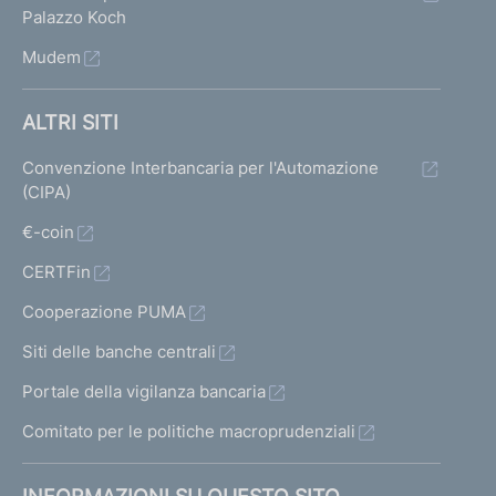
Palazzo Koch
v
a
Mudem
2
ALTRI SITI
1
Convenzione Interbancaria per l'Automazione
(CIPA)
€-coin
CERTFin
Cooperazione PUMA
Siti delle banche centrali
Portale della vigilanza bancaria
Comitato per le politiche macroprudenziali