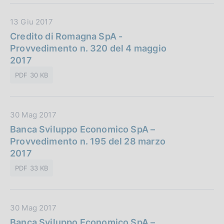
b
o
b
n
D
13 Giu 2017
l
e
a
Credito di Romagna SpA -
i
:
t
Provvedimento n. 320 del 4 maggio
c
a
2017
a
P
z
PDF 30 KB
u
i
b
o
b
n
D
30 Mag 2017
l
e
a
Banca Sviluppo Economico SpA –
i
:
t
Provvedimento n. 195 del 28 marzo
c
a
2017
a
P
z
PDF 33 KB
u
i
b
o
b
n
D
30 Mag 2017
l
e
a
Banca Sviluppo Economico SpA –
i