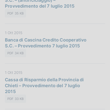
S.C. – (antiriciclaggio) –
i
e
a
Provvedimento del 7 luglio 2015
c
:
P
a
PDF 35 KB
u
z
b
i
b
o
D
1 Ott 2015
l
n
a
Banca di Cascina Credito Cooperativo
i
e
t
S.C. – Provvedimento 7 luglio 2015
c
:
a
a
PDF 34 KB
P
z
u
i
b
o
D
1 Ott 2015
b
n
a
Cassa di Risparmio della Provincia di
l
e
t
Chieti – Provvedimento del 7 luglio
i
:
a
2015
c
P
a
PDF 33 KB
u
z
b
i