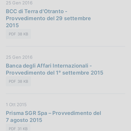
D
25 Gen 2016
b
a
BCC di Terra d'Otranto -
l
t
Provvedimento del 29 settembre
i
a
2015
c
P
a
PDF 38 KB
u
z
b
i
b
o
D
25 Gen 2016
l
n
a
Banca degli Affari Internazionali -
i
e
t
Provvedimento del 1° settembre 2015
c
:
a
a
PDF 38 KB
P
z
u
i
b
o
D
1 Ott 2015
b
n
a
Prisma SGR Spa – Provvedimento del
l
e
t
7 agosto 2015
i
:
a
c
PDF 31 KB