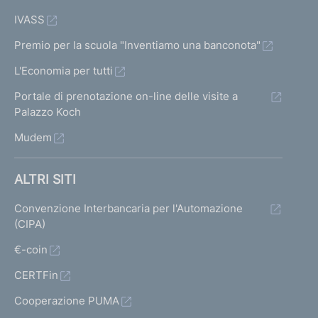
c
IVASS
i
e
a
Premio per la scuola "Inventiamo una banconota"
s
l
s
L'Economia per tutti
e
i
Portale di prenotazione on-line delle visite a
Palazzo Koch
v
Mudem
a
ALTRI SITI
Convenzione Interbancaria per l'Automazione
(CIPA)
€-coin
CERTFin
Cooperazione PUMA