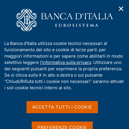
✕
H
A
o
C
p
m
e
r
e
r
i
p
c
Home
/
Compiti
/
m
a
a
Vigilanza sul sistema bancario e finanziario
/
e
g
n
Provvedimenti sanzionatori
/
I
La Banca d'Italia utilizza cookie tecnici necessari al
n
e
e
Archivio Provvedimenti Sanzionatori
n
funzionamento del sito e cookie di terze parti: per
u
l
d
f
maggiori informazioni e per sapere come abilitarli in modo
i
s
o
selettivo leggere
l'informativa sulla privacy
. Utilizzare uno
n
i
Archivio Provvedimenti
r
dei seguenti pulsanti per esprimere la propria preferenza.
a
t
m
Se si clicca sulla X in alto a destra o sul pulsante
v
Sanzionatori
o
i
a
“Chiudi/Rifiuta tutti i cookie non necessari” saranno attivati
g
t
i soli cookie tecnici interni al sito.
a
i
z
In questa sezione sono contenuti i provvedimenti
v
i
sanzionatori adottati dalla Banca d'Italia da più di
a
o
ACCETTA TUTTI I COOKIE
n
s
cinque anni, fatta eccezione per quelli pubblicati -
e
u
fino al 2015 - nella veste editoriale del Bollettino di
i
Vigilanza.
PREFERENZE COOKIE