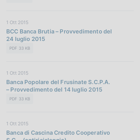
P
a
u
z
b
i
D
1 Ott 2015
b
o
a
BCC Banca Brutia – Provvedimento del
l
n
t
24 luglio 2015
i
e
a
c
:
PDF 33 KB
P
a
u
z
b
i
D
1 Ott 2015
b
o
a
Banca Popolare del Frusinate S.C.P.A.
l
n
t
– Provvedimento del 14 luglio 2015
i
e
a
c
:
PDF 33 KB
P
a
u
z
b
i
D
1 Ott 2015
b
o
a
Banca di Cascina Credito Cooperativo
l
n
t