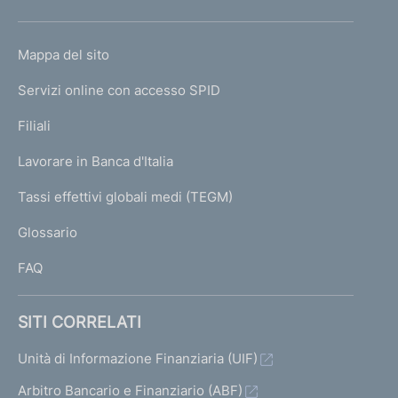
e
1
l
h
a
a
a
i
o
L
Mappa del sito
s
s
s
m
r
I
c
c
e
c
Servizi online con accesso SPID
N
p
i
h
h
h
K
Filiali
a
e
e
s
e
U
g
Lavorare in Banca d'Italia
r
r
T
r
e
u
I
Tassi effettivi globali medi (TEGM)
m
m
)
m
l
L
a
a
a
Glossario
I
t
t
t
t
FAQ
a
a
a
a
i
2
s
SITI CORRELATI
t
n
1
u
i
Unità di Informazione Finanziaria (UIF)
i
c
Arbitro Bancario e Finanziario (ABF)
z