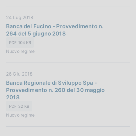
b
l
D
24 Lug 2018
i
a
Banca del Fucino - Provvedimento n.
c
t
264 del 5 giugno 2018
a
a
z
PDF 104 KB
P
i
Nuovo regime
u
o
b
n
b
e
D
26 Giu 2018
l
:
a
Banca Regionale di Sviluppo Spa -
i
t
Provvedimento n. 260 del 30 maggio
c
a
2018
a
P
z
PDF 32 KB
u
i
Nuovo regime
b
o
b
n
l
e