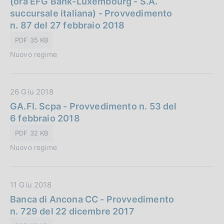
(ora EFG Bank-Luxembourg - S.A.
a
a
succursale italiana) - Provvedimento
z
P
n. 87 del 27 febbraio 2018
i
u
o
PDF 35 KB
b
n
Nuovo regime
b
e
l
:
i
D
26 Giu 2018
c
a
GA.FI. Scpa - Provvedimento n. 53 del
a
t
6 febbraio 2018
z
a
i
PDF 32 KB
P
o
Nuovo regime
u
n
b
e
b
:
D
11 Giu 2018
l
a
Banca di Ancona CC - Provvedimento
i
t
n. 729 del 22 dicembre 2017
c
a
a