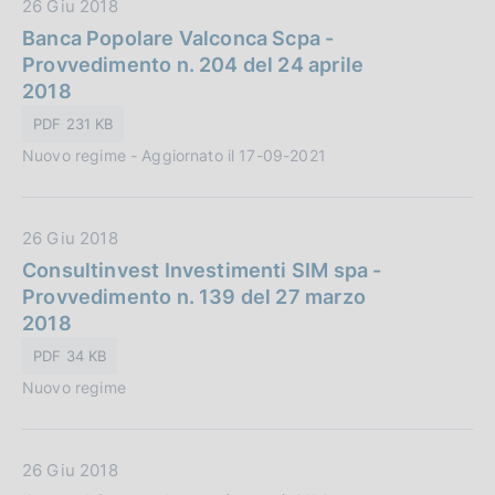
D
26 Giu 2018
i
:
a
Banca Popolare Valconca Scpa -
c
t
Provvedimento n. 204 del 24 aprile
a
a
2018
z
P
i
PDF 231 KB
u
o
Nuovo regime - Aggiornato il 17-09-2021
b
n
b
e
l
:
D
26 Giu 2018
i
a
Consultinvest Investimenti SIM spa -
c
t
Provvedimento n. 139 del 27 marzo
a
a
2018
z
P
i
PDF 34 KB
u
o
Nuovo regime
b
n
b
e
l
:
D
26 Giu 2018
i