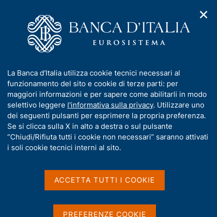
✕
H
A
o
C
p
m
e
r
e
r
i
p
c
Home
/
Compiti
/
m
a
a
Vigilanza sul sistema bancario e finanziario
/
e
g
n
Provvedimenti sanzionatori
/
I
La Banca d'Italia utilizza cookie tecnici necessari al
n
e
e
Archivio Provvedimenti Sanzionatori
n
funzionamento del sito e cookie di terze parti: per
u
l
d
f
maggiori informazioni e per sapere come abilitarli in modo
i
s
o
selettivo leggere
l'informativa sulla privacy
. Utilizzare uno
n
i
Archivio Provvedimenti
r
dei seguenti pulsanti per esprimere la propria preferenza.
a
t
m
Se si clicca sulla X in alto a destra o sul pulsante
v
Sanzionatori
o
i
a
“Chiudi/Rifiuta tutti i cookie non necessari” saranno attivati
g
t
i soli cookie tecnici interni al sito.
a
i
z
In questa sezione sono contenuti i provvedimenti
v
i
sanzionatori adottati dalla Banca d'Italia da più di
a
o
ACCETTA TUTTI I COOKIE
n
s
cinque anni, fatta eccezione per quelli pubblicati -
e
u
fino al 2015 - nella veste editoriale del Bollettino di
i
Vigilanza.
PREFERENZE COOKIE