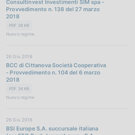
a
Consultinvest Investimenti SIM spa -
c
t
Provvedimento n. 138 del 27 marzo
a
a
2018
z
P
i
PDF 28 KB
u
o
Nuovo regime
b
n
b
e
l
:
D
26 Giu 2018
i
a
BCC di Cittanova Società Cooperativa
c
t
- Provvedimento n. 104 del 6 marzo
a
a
2018
z
P
i
PDF 34 KB
u
o
Nuovo regime
b
n
b
e
l
:
D
26 Giu 2018
i
a
BSI Europe S.A. succursale italiana
c
t