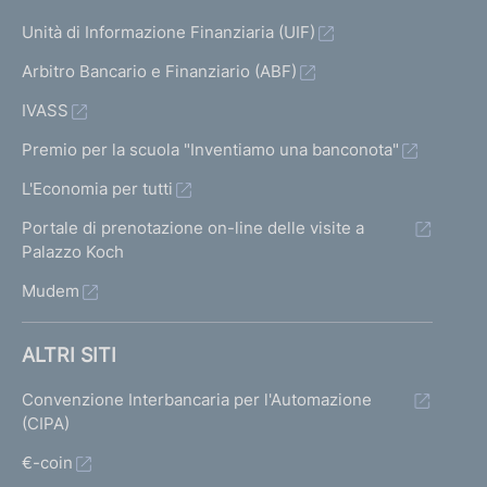
n
2
u
i
Unità di Informazione Finanziaria (UIF)
i
c
Arbitro Bancario e Finanziario (ABF)
z
c
IVASS
i
e
a
s
Premio per la scuola "Inventiamo una banconota"
l
s
L'Economia per tutti
e
i
Portale di prenotazione on-line delle visite a
Palazzo Koch
v
a
Mudem
2
ALTRI SITI
1
Convenzione Interbancaria per l'Automazione
(CIPA)
€-coin