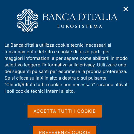
✕
H
A
o
C
p
m
e
r
e
r
i
p
c
Home
/
Compiti
/
m
a
a
Vigilanza sul sistema bancario e finanziario
/
Normativa
/
e
g
n
Consultazioni
/
I
La Banca d'Italia utilizza cookie tecnici necessari al
n
e
e
Disposizioni di vigilanza per gli intermediari finanziari
n
funzionamento del sito e cookie di terze parti: per
u
l
d
f
maggiori informazioni e per sapere come abilitarli in modo
i
s
Disposizioni di vigilanza
o
selettivo leggere
l'informativa sulla privacy
. Utilizzare uno
n
i
r
dei seguenti pulsanti per esprimere la propria preferenza.
per gli intermediari
a
t
m
Se si clicca sulla X in alto a destra o sul pulsante
v
o
finanziari
i
a
“Chiudi/Rifiuta tutti i cookie non necessari” saranno attivati
g
t
i soli cookie tecnici interni al sito.
a
i
z
seconda consultazione aperta fino al 12
v
i
settembre 2014
a
o
ACCETTA TUTTI I COOKIE
n
s
e
u
i
PREFERENZE COOKIE
Condividi