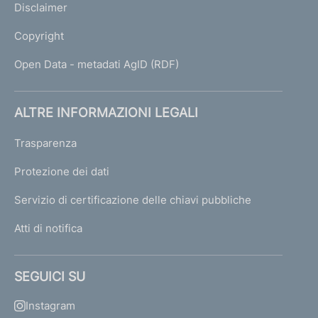
Disclaimer
à
d
Copyright
e
t
Open Data - metadati AgID (RDF)
e
r
i
ALTRE INFORMAZIONI LEGALI
o
r
Trasparenza
a
t
Protezione dei dati
e
Servizio di certificazione delle chiavi pubbliche
D
Atti di notifica
i
s
p
SEGUICI SU
o
s
Instagram
i