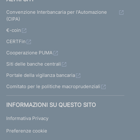
a
d
Convenzione Interbancaria per l'Automazione
e
(CIPA)
f
i
€-coin
n
CERTFin
i
z
Cooperazione PUMA
i
o
Siti delle banche centrali
n
Portale della vigilanza bancaria
e
d
Comitato per le politiche macroprudenziali
i
a
INFORMAZIONI SU QUESTO SITO
t
t
Informativa Privacy
i
v
Preferenze cookie
i
t