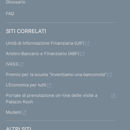
:
Glossario
n
:
o
I
:
e
:
FAQ
:
:
A
g
SITI CORRELATI
g
i
Unità di Informazione Finanziaria (UIF)
o
Arbitro Bancario e Finanziario (ABF)
r
n
IVASS
a
m
Premio per la scuola "Inventiamo una banconota"
e
L'Economia per tutti
n
t
Portale di prenotazione on-line delle visite a
o
Palazzo Koch
d
Mudem
e
l
l
ALTRI SITI