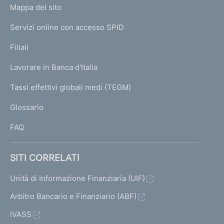
a
L
Mappa del sito
m
d
I
i
e
Servizi online con accesso SPID
N
b
p
i
K
Filiali
a
l
U
g
a
Lavorare in Banca d'Italia
T
e
n
I
Tassi effettivi globali medi (TEGM)
c
)
L
i
Glossario
o
I
FAQ
A
g
SITI CORRELATI
g
i
Unità di Informazione Finanziaria (UIF)
o
Arbitro Bancario e Finanziario (ABF)
r
n
IVASS
a