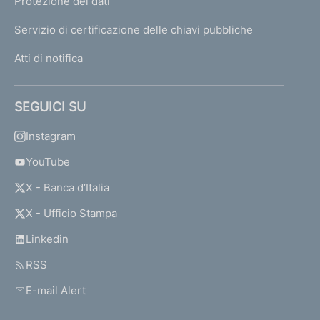
t
Protezione dei dati
e
Servizio di certificazione delle chiavi pubbliche
Atti di notifica
D
i
s
SEGUICI SU
p
o
Instagram
s
i
YouTube
z
X - Banca d’Italia
i
o
X - Ufficio Stampa
n
i
Linkedin
d
RSS
i
v
E-mail Alert
i
g