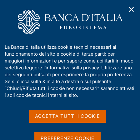
✕
H
A
o
C
p
m
e
r
e
r
i
p
c
Home
/
Compiti
/
m
a
a
Vigilanza sul sistema bancario e finanziario
/
Normativa
/
e
g
n
Consultazioni
/
I
La Banca d'Italia utilizza cookie tecnici necessari al
n
e
e
Gestione collettiva del risparmio. Recepimento della direttiva
n
funzionamento del sito e cookie di terze parti: per
u
l
2011/61/UE (AIFMD) e ulteriori interventi di modifica
d
f
maggiori informazioni e per sapere come abilitarli in modo
i
s
o
selettivo leggere
l'informativa sulla privacy
. Utilizzare uno
n
i
Gestione collettiva del
r
dei seguenti pulsanti per esprimere la propria preferenza.
a
t
m
Se si clicca sulla X in alto a destra o sul pulsante
v
risparmio. Recepimento
o
i
a
“Chiudi/Rifiuta tutti i cookie non necessari” saranno attivati
della direttiva 2011/61/UE
g
t
i soli cookie tecnici interni al sito.
a
i
(AIFMD) e ulteriori
z
v
i
interventi di modifica
a
o
ACCETTA TUTTI I COOKIE
n
s
e
u
i
PREFERENZE COOKIE