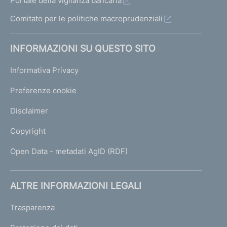
Portale della vigilanza bancaria
e
d
Comitato per le politiche macroprudenziali
i
a
INFORMAZIONI SU QUESTO SITO
t
t
Informativa Privacy
i
v
Preferenze cookie
i
t
Disclaimer
à
d
Copyright
e
t
Open Data - metadati AgID (RDF)
e
r
i
ALTRE INFORMAZIONI LEGALI
o
r
Trasparenza
a