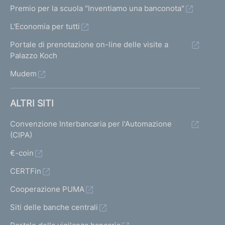
m
Premio per la scuola "Inventiamo una banconota"
e
L'Economia per tutti
n
t
Portale di prenotazione on-line delle visite a
o
Palazzo Koch
d
Mudem
e
l
l
ALTRI SITI
a
d
Convenzione Interbancaria per l'Automazione
e
(CIPA)
f
i
€-coin
n
CERTFin
i
z
Cooperazione PUMA
i
o
Siti delle banche centrali
n