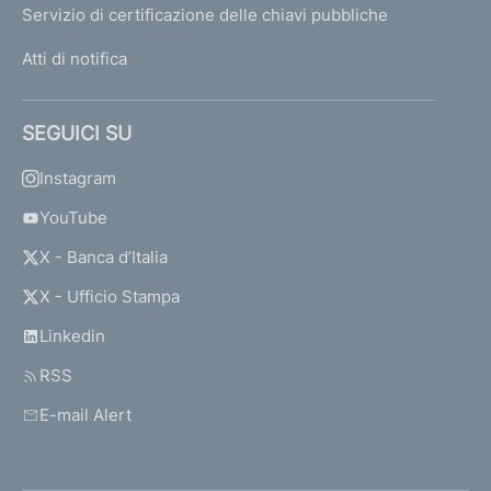
Servizio di certificazione delle chiavi pubbliche
Atti di notifica
D
i
s
SEGUICI SU
p
o
Instagram
s
i
YouTube
z
X - Banca d’Italia
i
o
X - Ufficio Stampa
n
i
Linkedin
d
RSS
i
v
E-mail Alert
i
g
i