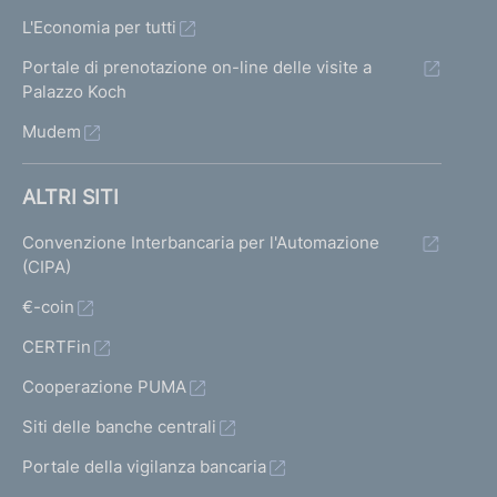
e
L'Economia per tutti
n
t
Portale di prenotazione on-line delle visite a
o
Palazzo Koch
d
Mudem
e
l
l
ALTRI SITI
a
d
Convenzione Interbancaria per l'Automazione
e
(CIPA)
f
i
€-coin
n
CERTFin
i
z
Cooperazione PUMA
i
o
Siti delle banche centrali
n
Portale della vigilanza bancaria
e