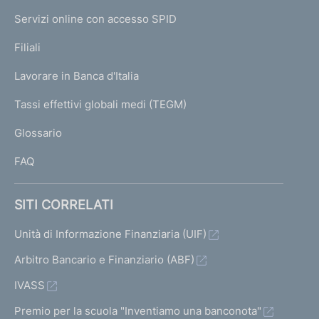
I
i
e
Servizi online con accesso SPID
N
b
p
i
K
Filiali
a
l
U
g
a
Lavorare in Banca d'Italia
T
e
n
I
Tassi effettivi globali medi (TEGM)
c
)
L
i
Glossario
o
I
FAQ
A
g
SITI CORRELATI
g
i
Unità di Informazione Finanziaria (UIF)
o
Arbitro Bancario e Finanziario (ABF)
r
n
IVASS
a
m
Premio per la scuola "Inventiamo una banconota"