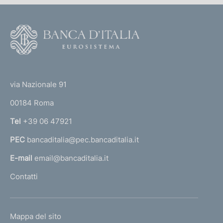
o
v
v
F
e
o
d
o
i
(
t
m
t
e
e
via Nazionale 91
n
o
r
t
00184 Roma
r
i
n
Tel
+39 06 47921
i
a
n
PEC
bancaditalia@pec.bancaditalia.it
a
m
a
l
E-mail
email@bancaditalia.it
t
l
Contatti
e
'
r
h
i
o
a
L
Mappa del sito
m
d