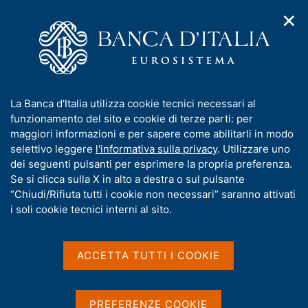
✕
H
A
o
C
p
m
e
r
e
r
i
p
c
Home
/
Compiti
/
m
a
a
Vigilanza sul sistema bancario e finanziario
/
Normativa
/
e
g
n
Consultazioni
/
I
La Banca d'Italia utilizza cookie tecnici necessari al
n
e
e
Le operazioni di finanziamento contro cessione del quinto dello
n
funzionamento del sito e cookie di terze parti: per
u
l
stipendio. Riflessi sulle segnalazioni di Centrale dei Rischi e di
d
f
maggiori informazioni e per sapere come abilitarli in modo
i
s
Vigilanza
o
selettivo leggere
l'informativa sulla privacy
. Utilizzare uno
n
i
r
dei seguenti pulsanti per esprimere la propria preferenza.
a
t
Le operazioni di
m
Se si clicca sulla X in alto a destra o sul pulsante
v
o
i
a
“Chiudi/Rifiuta tutti i cookie non necessari” saranno attivati
finanziamento contro
g
t
i soli cookie tecnici interni al sito.
a
cessione del quinto dello
i
z
v
stipendio. Riflessi sulle
i
a
o
ACCETTA TUTTI I COOKIE
segnalazioni di Centrale
n
s
e
u
dei Rischi e di Vigilanza
i
PREFERENZE COOKIE