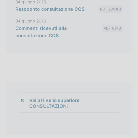
04 giugno 2015
Resoconto consultazione CQS
PDF 289 KB
04 giugno 2015
Commenti ricevuti alla
PDF 8 MB
consultazione CQS
Vai al livello superiore 
CONSULTAZIONI
P
r