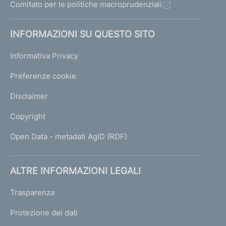
d
Comitato per le politiche macroprudenziali
i
a
INFORMAZIONI SU QUESTO SITO
t
t
Informativa Privacy
i
v
Preferenze cookie
i
t
Disclaimer
à
d
Copyright
e
t
Open Data - metadati AgID (RDF)
e
r
i
ALTRE INFORMAZIONI LEGALI
o
r
Trasparenza
a
t
Protezione dei dati
e