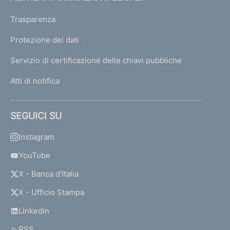
o
r
Trasparenza
a
t
Protezione dei dati
e
Servizio di certificazione delle chiavi pubbliche
Atti di notifica
D
i
s
SEGUICI SU
p
o
Instagram
s
i
YouTube
z
X - Banca d’Italia
i
o
X - Ufficio Stampa
n
i
Linkedin
d
RSS