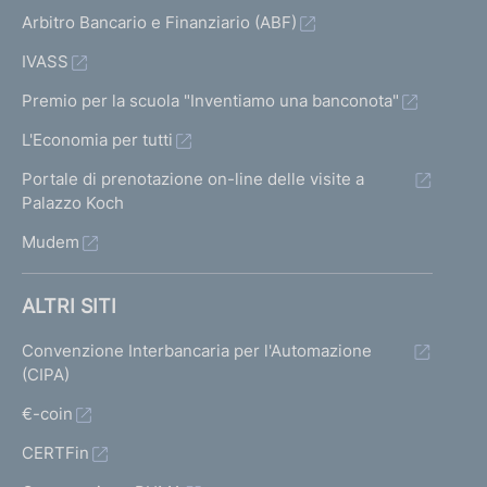
o
Arbitro Bancario e Finanziario (ABF)
r
n
IVASS
a
m
Premio per la scuola "Inventiamo una banconota"
e
L'Economia per tutti
n
t
Portale di prenotazione on-line delle visite a
o
Palazzo Koch
d
Mudem
e
l
l
ALTRI SITI
a
d
Convenzione Interbancaria per l'Automazione
e
(CIPA)
f
i
€-coin
n
CERTFin
i
z