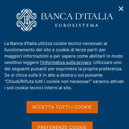
✕
H
A
o
C
p
m
e
r
e
r
i
p
c
Home
/
Compiti
/
m
a
a
Vigilanza sul sistema bancario e finanziario
/
Normativa
/
e
g
n
Consultazioni
/
I
La Banca d'Italia utilizza cookie tecnici necessari al
n
e
e
Applicazione in Italia della Direttiva 2013/36/UE: disposizioni di
n
funzionamento del sito e cookie di terze parti: per
u
l
vigilanza sull’informativa al pubblico Stato per Stato
d
f
maggiori informazioni e per sapere come abilitarli in modo
i
s
o
selettivo leggere
l'informativa sulla privacy
. Utilizzare uno
n
i
Applicazione in Italia
r
dei seguenti pulsanti per esprimere la propria preferenza.
a
t
m
Se si clicca sulla X in alto a destra o sul pulsante
v
della Direttiva
o
i
a
“Chiudi/Rifiuta tutti i cookie non necessari” saranno attivati
2013/36/UE: disposizioni
g
t
i soli cookie tecnici interni al sito.
a
i
di vigilanza
z
v
i
sull’informativa al
a
o
ACCETTA TUTTI I COOKIE
n
s
pubblico Stato per Stato
e
u
i
PREFERENZE COOKIE