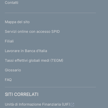
Contatti
e
'
r
h
i
o
a
L
Mappa del sito
m
d
I
i
e
Servizi online con accesso SPID
N
b
p
i
K
Filiali
a
l
U
g
a
Lavorare in Banca d'Italia
T
e
n
I
Tassi effettivi globali medi (TEGM)
c
)
L
i
Glossario
o
I
FAQ
A
g
SITI CORRELATI
g
i
Unità di Informazione Finanziaria (UIF)