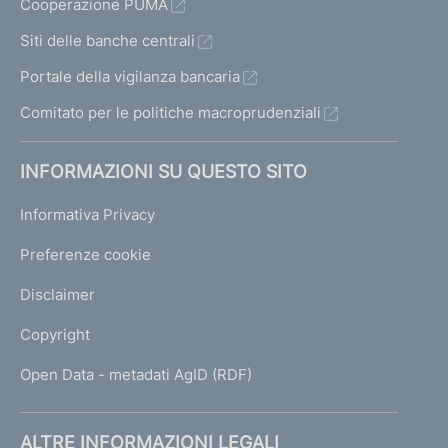
Cooperazione PUMA
i
o
Siti delle banche centrali
n
Portale della vigilanza bancaria
e
d
Comitato per le politiche macroprudenziali
i
a
INFORMAZIONI SU QUESTO SITO
t
t
Informativa Privacy
i
v
Preferenze cookie
i
t
Disclaimer
à
d
Copyright
e
t
Open Data - metadati AgID (RDF)
e
r
i
ALTRE INFORMAZIONI LEGALI