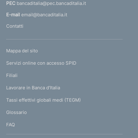
PEC
bancaditalia@pec.bancaditalia.it
a
l
E-mail
email@bancaditalia.it
l
Contatti
'
h
o
L
Mappa del sito
m
I
e
Servizi online con accesso SPID
N
p
K
Filiali
a
U
g
Lavorare in Banca d'Italia
T
e
I
Tassi effettivi globali medi (TEGM)
)
L
Glossario
I
FAQ