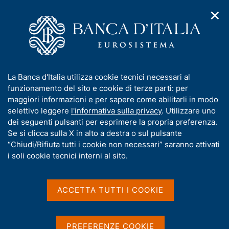
✕
H
A
o
C
p
m
e
r
e
r
i
p
c
Home
/
Compiti
/
Gestione dei sistemi di pagamento
/
m
a
a
Pontes e Appia: il futuro dei TARGET Services
e
g
n
I
La Banca d'Italia utilizza cookie tecnici necessari al
n
e
e
Pontes e Appia: il futuro
n
funzionamento del sito e cookie di terze parti: per
u
l
d
f
maggiori informazioni e per sapere come abilitarli in modo
dei TARGET Services
i
s
o
selettivo leggere
l'informativa sulla privacy
. Utilizzare uno
n
i
r
dei seguenti pulsanti per esprimere la propria preferenza.
a
t
m
Se si clicca sulla X in alto a destra o sul pulsante
v
o
i
a
“Chiudi/Rifiuta tutti i cookie non necessari” saranno attivati
g
Condividi
t
i soli cookie tecnici interni al sito.
S
a
i
t
z
a
v
i
m
a
o
ACCETTA TUTTI I COOKIE
p
n
s
a
e
u
IN QUESTA PAGINA
l
i
PREFERENZE COOKIE
a