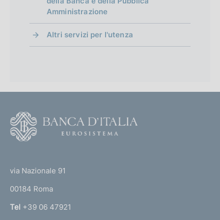
della Banca e della Pubblica
Amministrazione
Altri servizi per l'utenza
F
o
o
(
t
t
e
via Nazionale 91
o
r
00184 Roma
r
n
Tel
+39 06 47921
a