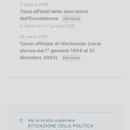
z
D
11 giugno 2026
Tassi ufficiali delle operazioni
i
a
dell'Eurosistema
t
PDF 48 KB
o
a
in vigore dal 17 giugno 2026
n
P
D
25 marzo 2007
u
e
Tasso ufficiale di riferimento (serie
a
b
storica dal 1° gennaio 1999 al 31
t
d
b
dicembre 2003)
a
PDF 24 KB
l
i
P
i
u
a
c
b
a
p
b
z
l
p
i
i
o
r
c
n
a
o
e
z
Vai al livello superiore 
:
ATTUAZIONE DELLA POLITICA
f
i
: