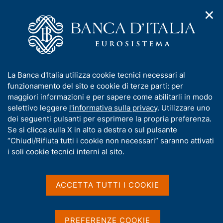
✕
H
A
o
C
p
m
e
r
e
r
i
p
c
Home
/
Compiti
/
m
a
a
Attuazione della politica monetaria ed Emergency Liquidity
/
e
g
n
Assistance
I
La Banca d'Italia utilizza cookie tecnici necessari al
n
e
e
Tassi dell'Eurosistema
n
funzionamento del sito e cookie di terze parti: per
u
l
d
f
maggiori informazioni e per sapere come abilitarli in modo
i
s
Tassi dell'Eurosistema
o
selettivo leggere
l'informativa sulla privacy
. Utilizzare uno
n
i
r
dei seguenti pulsanti per esprimere la propria preferenza.
a
t
m
Se si clicca sulla X in alto a destra o sul pulsante
v
o
i
a
“Chiudi/Rifiuta tutti i cookie non necessari” saranno attivati
g
t
i soli cookie tecnici interni al sito.
Condividi
S
a
i
t
z
v
a
i
a
o
ACCETTA TUTTI I COOKIE
m
n
s
p
e
a
u
IN QUESTA PAGINA
l
i
PREFERENZE COOKIE