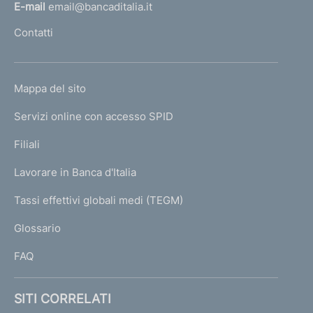
l
E-mail
email@bancaditalia.it
l
Contatti
'
h
o
L
Mappa del sito
m
I
e
Servizi online con accesso SPID
N
p
K
Filiali
a
U
g
Lavorare in Banca d'Italia
T
e
I
Tassi effettivi globali medi (TEGM)
)
L
Glossario
I
FAQ
SITI CORRELATI