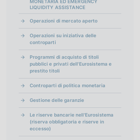
MONETARIA ED EMERGENCY
o
o
LIQUIDITY ASSISTANCE
n
n
e
Operazioni di mercato aperto
:
d
:
Operazioni su iniziativa delle
i
controparti
m
Programmi di acquisto di titoli
e
pubblici e privati dell'Eurosistema e
prestito titoli
n
Controparti di politica monetaria
t
o
Gestione delle garanzie
Le riserve bancarie nell'Eurosistema
(riserva obbligatoria e riserve in
eccesso)