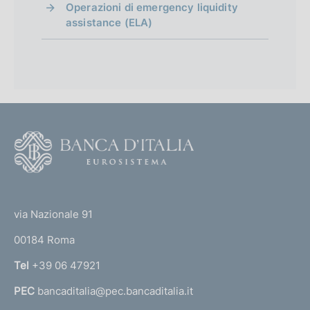
Operazioni di emergency liquidity
assistance (ELA)
F
o
o
(
t
t
e
via Nazionale 91
o
r
00184 Roma
r
n
Tel
+39 06 47921
a
PEC
bancaditalia@pec.bancaditalia.it
a