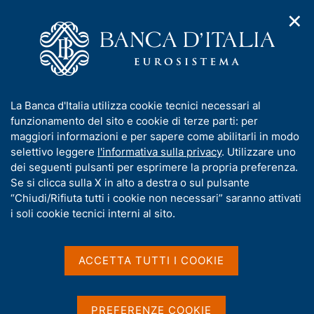
✕
H
A
o
C
p
m
e
r
e
r
i
p
c
Home
/
Compiti
/
Emissione euro
/
Gestori del contante
/
m
a
a
Provvedimenti relativi ai gestori del contante (autorizzazioni e
e
g
n
revoche all'effettuazione di controlli manuali, sanzioni e divieti)
I
La Banca d'Italia utilizza cookie tecnici necessari al
n
e
e
n
funzionamento del sito e cookie di terze parti: per
u
l
d
f
maggiori informazioni e per sapere come abilitarli in modo
i
s
Provvedimenti relativi ai
o
selettivo leggere
l'informativa sulla privacy
. Utilizzare uno
n
i
r
dei seguenti pulsanti per esprimere la propria preferenza.
a
gestori del contante
t
m
Se si clicca sulla X in alto a destra o sul pulsante
v
o
(autorizzazioni e revoche
i
a
“Chiudi/Rifiuta tutti i cookie non necessari” saranno attivati
g
t
i soli cookie tecnici interni al sito.
all'effettuazione di controlli
a
i
z
manuali, sanzioni e divieti)
v
i
a
o
ACCETTA TUTTI I COOKIE
n
s
e
u
La presente sezione riporta i provvedimenti adottati
i
PREFERENZE COOKIE