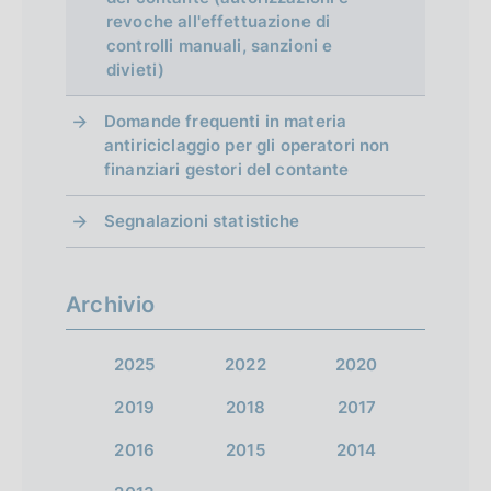
i
i
a
a
a
a
i
a
revoche all'effettuazione di
i
controlli manuali, sanzioni e
t
2
3
4
5
t
n
p
t
divieti)
a
a
r
a
a
Domande frequenti in materia
t
t
e
t
z
antiriciclaggio per gli operatori non
o
o
c
o
finanziari gestori del contante
i
)
)
e
)
Segnalazioni statistiche
V
V
o
d
V
a
a
e
a
n
i
i
n
Archivio
i
e
a
a
t
a
d
2025
2022
2020
l
l
e
l
l
l
e
1
2019
2018
2017
l
a
a
a
i
2016
2015
2014
s
s
s