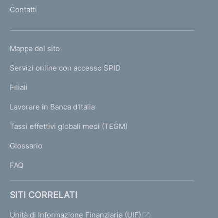
l
l
s
Contatti
'
e
i
h
o
v
L
Mappa del sito
m
a
I
e
Servizi online con accesso SPID
N
p
K
Filiali
a
U
g
Lavorare in Banca d'Italia
T
e
I
Tassi effettivi globali medi (TEGM)
)
L
Glossario
I
FAQ
SITI CORRELATI
Unità di Informazione Finanziaria (UIF)