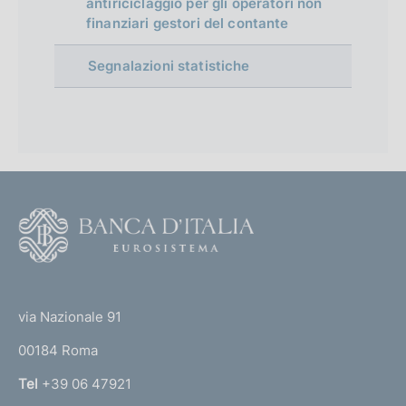
antiriciclaggio per gli operatori non
z
o
finanziari gestori del contante
i
o
Segnalazioni statistiche
n
e
:
:
F
o
o
(
t
t
e
via Nazionale 91
o
r
00184 Roma
r
n
Tel
+39 06 47921
a