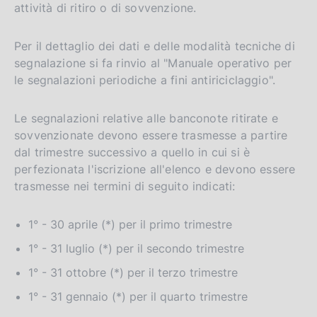
attività di ritiro o di sovvenzione.
Per il dettaglio dei dati e delle modalità tecniche di
segnalazione si fa rinvio al "Manuale operativo per
le segnalazioni periodiche a fini antiriciclaggio".
Le segnalazioni relative alle banconote ritirate e
sovvenzionate devono essere trasmesse a partire
dal trimestre successivo a quello in cui si è
perfezionata l'iscrizione all'elenco e devono essere
trasmesse nei termini di seguito indicati:
1° - 30 aprile (*) per il primo trimestre
1° - 31 luglio (*) per il secondo trimestre
D
23 dicembre 2025
a
1° - 31 ottobre (*) per il terzo trimestre
D
22 settembre 2023
t
a
In vigore dal 1° gennaio 2024
1° - 31 gennaio (*) per il quarto trimestre
a
t