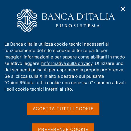
✕
H
A
o
C
p
m
e
r
e
r
i
p
c
Home
/
Compiti
/
Emissione euro
/
Gestori del contante
/
m
a
a
Segnalazioni statistiche
e
g
n
I
La Banca d'Italia utilizza cookie tecnici necessari al
n
e
e
Segnalazioni statistiche
n
funzionamento del sito e cookie di terze parti: per
u
l
d
f
maggiori informazioni e per sapere come abilitarli in modo
i
s
o
selettivo leggere
l'informativa sulla privacy
. Utilizzare uno
n
i
r
dei seguenti pulsanti per esprimere la propria preferenza.
a
t
m
Se si clicca sulla X in alto a destra o sul pulsante
v
Condividi
o
S
i
a
“Chiudi/Rifiuta tutti i cookie non necessari” saranno attivati
t
g
t
i soli cookie tecnici interni al sito.
a
a
i
m
z
v
p
i
a
o
ACCETTA TUTTI I COOKIE
a
IN QUESTA PAGINA
n
s
l
e
a
u
Segnalazioni semestrali in materia di ricircolo
p
i
PREFERENZE COOKIE