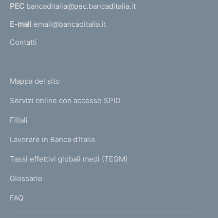
PEC
bancaditalia@pec.bancaditalia.it
a
l
E-mail
email@bancaditalia.it
l
Contatti
'
h
o
L
Mappa del sito
m
I
e
Servizi online con accesso SPID
N
p
K
Filiali
a
U
g
Lavorare in Banca d'Italia
T
e
I
Tassi effettivi globali medi (TEGM)
)
L
Glossario
I
FAQ