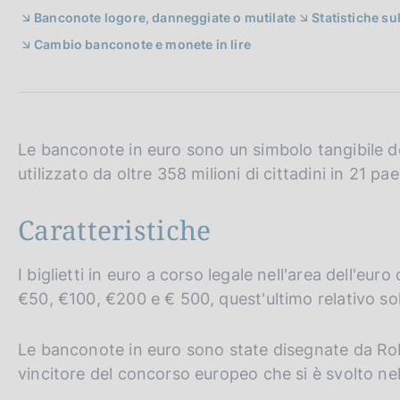
c
Banconote logore, danneggiate o mutilate
Statistiche su
o
Cambio banconote e monete in lire
o
k
i
e
:
Le banconote in euro sono un simbolo tangibile de
utilizzato da oltre 358 milioni di cittadini in 21 pae
Caratteristiche
I biglietti in euro a corso legale nell'area dell'eu
€50, €100, €200 e € 500, quest'ultimo relativo sol
Le banconote in euro sono state disegnate da Rob
vincitore del concorso europeo che si è svolto ne