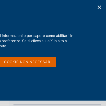
✕
cazioni
Statistiche
Media
|
IT
C
e
r
c
a
i informazioni e per sapere come abilitarli in
n
preferenza. Se si clicca sulla X in alto a
e
Condividi
l
sito.
s
i
S
t
I I COOKIE NON NECESSARI
t
o
a
m
p
a
l
a
p
Vai al livello superiore 
EMISSIONE EURO
a