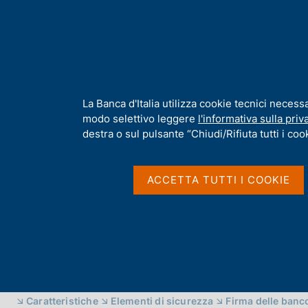
H
Chi s
o
m
e
p
Home
/
Compiti
/
Emissione euro
/
Banconote
a
g
I
La Banca d'Italia utilizza cookie tecnici necess
Banconote
e
n
modo selettivo leggere
l'informativa sulla priv
f
destra o sul pulsante “Chiudi/Rifiuta tutti i cook
o
r
m
ACCETTA TUTTI I COOKIE
a
t
i
v
a
s
IN QUESTA PAGINA
u
i
Caratteristiche
Elementi di sicurezza
Firma delle banc