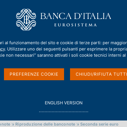
iamo
Compiti
Servizi al cittadino
Pubbli
ari al funzionamento del sito e cookie di terze parti: per maggior
acy
. Utilizzare uno dei seguenti pulsanti per esprimere la propria 
ie non necessari” saranno attivati i soli cookie tecnici interni al 
PREFERENZE COOKIE
CHIUDI/RIFIUTA TUTT
G
ENGLISH VERSION
O
T
O
onote
Riproduzione delle banconote
Seconda serie euro