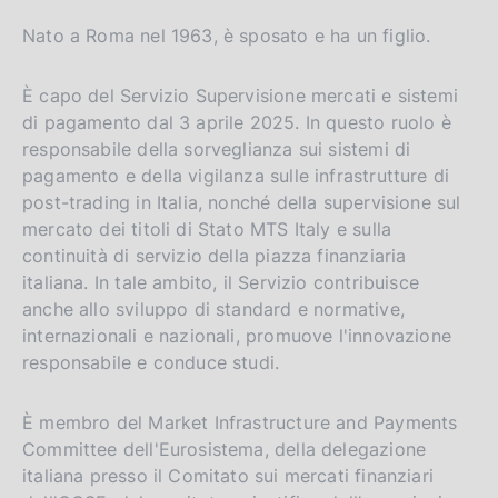
a
m
Nato a Roma nel 1963, è sposato e ha un figlio.
p
a
l
È capo del Servizio Supervisione mercati e sistemi
a
di pagamento dal 3 aprile 2025. In questo ruolo è
p
responsabile della sorveglianza sui sistemi di
a
pagamento e della vigilanza sulle infrastrutture di
g
i
post-trading in Italia, nonché della supervisione sul
n
mercato dei titoli di Stato MTS Italy e sulla
a
continuità di servizio della piazza finanziaria
italiana. In tale ambito, il Servizio contribuisce
anche allo sviluppo di standard e normative,
internazionali e nazionali, promuove l'innovazione
responsabile e conduce studi.
È membro del Market Infrastructure and Payments
Committee dell'Eurosistema, della delegazione
italiana presso il Comitato sui mercati finanziari