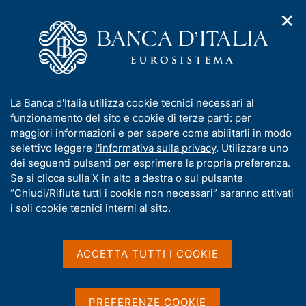
✕
H
A
o
C
p
m
e
r
e
r
i
p
c
Home
/
Chi siamo
/
Organizzazione
/
m
a
a
Amministrazione Centrale
/
e
g
n
Dipartimento Pagamenti e infrastrutture di mercato
/
I
La Banca d'Italia utilizza cookie tecnici necessari al
n
e
e
Giuseppe Grande
n
funzionamento del sito e cookie di terze parti: per
u
l
d
f
maggiori informazioni e per sapere come abilitarli in modo
i
s
o
selettivo leggere
l'informativa sulla privacy
. Utilizzare uno
n
i
r
dei seguenti pulsanti per esprimere la propria preferenza.
a
t
m
Se si clicca sulla X in alto a destra o sul pulsante
v
o
i
a
“Chiudi/Rifiuta tutti i cookie non necessari” saranno attivati
g
t
i soli cookie tecnici interni al sito.
a
i
z
v
i
a
o
ACCETTA TUTTI I COOKIE
n
s
e
u
i
PREFERENZE COOKIE