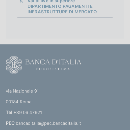
Vai al livello superiore 
DIPARTIMENTO PAGAMENTI E
INFRASTRUTTURE DI MERCATO
F
o
o
(
t
t
e
via Nazionale 91
o
r
00184 Roma
r
n
Tel
+39 06 47921
a
PEC
bancaditalia@pec.bancaditalia.it
a