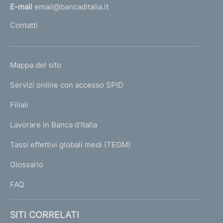
l
E-mail
email@bancaditalia.it
l
Contatti
'
h
o
L
Mappa del sito
m
I
e
Servizi online con accesso SPID
N
p
K
Filiali
a
U
g
Lavorare in Banca d'Italia
T
e
I
Tassi effettivi globali medi (TEGM)
)
L
Glossario
I
FAQ
SITI CORRELATI