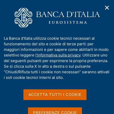
✕
H
A
o
C
p
m
e
r
e
r
i
p
c
Home
/
Chi siamo
/
Funzioni e governance
/
Direttorio
/
m
a
a
Sergio Nicoletti Altimari
e
g
n
I
La Banca d'Italia utilizza cookie tecnici necessari al
n
e
e
n
funzionamento del sito e cookie di terze parti: per
u
l
d
f
maggiori informazioni e per sapere come abilitarli in modo
i
s
o
selettivo leggere
l'informativa sulla privacy
. Utilizzare uno
n
i
r
dei seguenti pulsanti per esprimere la propria preferenza.
a
t
m
Se si clicca sulla X in alto a destra o sul pulsante
v
o
i
a
“Chiudi/Rifiuta tutti i cookie non necessari” saranno attivati
g
t
i soli cookie tecnici interni al sito.
a
i
z
v
i
a
o
ACCETTA TUTTI I COOKIE
n
s
e
u
i
PREFERENZE COOKIE