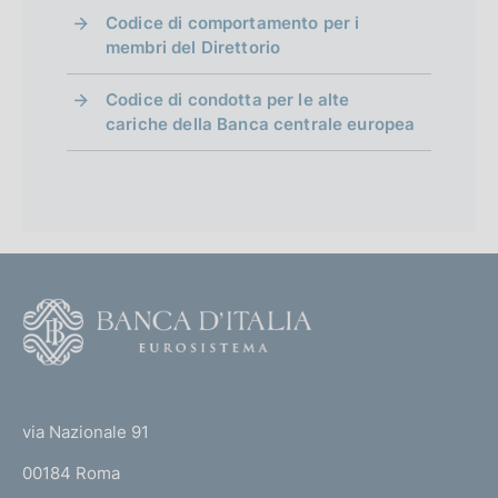
Codice di comportamento per i
membri del Direttorio
Codice di condotta per le alte
cariche della Banca centrale europea
F
o
o
(
t
t
e
via Nazionale 91
o
r
00184 Roma
r