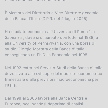
p
a
l
È Membro del Direttorio e Vice Direttore generale
a
della Banca d'Italia (D.P.R. del 2 luglio 2025).
p
a
g
Ha studiato economia all'Università di Roma "La
i
Sapienza", dove si è laureato con lode nel 1988, e
n
alla University of Pennsylvania, con una borsa di
a
studio Giorgio Mortara della Banca d'Italia,
conseguendo un Ph.D. in Economia nel 1998.
Nel 1992 entra nel Servizio Studi della Banca d'Italia
dove lavora allo sviluppo del modello econometrico
trimestrale e alle previsioni macroeconomiche per
l'Italia.
Dal 1998 al 2006 lavora alla Banca Centrale
Europea, occupandosi dapprima di analisi