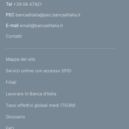
n
Tel
+39 06 47921
a
PEC
bancaditalia@pec.bancaditalia.it
a
l
E-mail
email@bancaditalia.it
l
Contatti
'
h
o
L
Mappa del sito
m
I
e
Servizi online con accesso SPID
N
p
K
Filiali
a
U
g
Lavorare in Banca d'Italia
T
e
I
Tassi effettivi globali medi (TEGM)
)
L
Glossario
I
FAQ