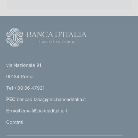
:
o
n
d
F
o
i
o
m
(
t
t
e
e
via Nazionale 91
o
r
n
00184 Roma
r
t
n
Tel
+39 06 47921
a
o
PEC
bancaditalia@pec.bancaditalia.it
a
l
E-mail
email@bancaditalia.it
l
Contatti
'
h