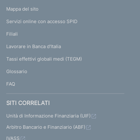
o
L
Mappa del sito
m
I
e
Servizi online con accesso SPID
N
p
K
Filiali
a
U
g
Lavorare in Banca d'Italia
T
e
I
Tassi effettivi globali medi (TEGM)
)
L
Glossario
I
FAQ
SITI CORRELATI
Unità di Informazione Finanziaria (UIF)
Arbitro Bancario e Finanziario (ABF)
IVASS