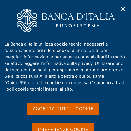
✕
H
A
o
C
p
m
e
r
e
r
i
p
c
Home
/
Chi siamo
/
Funzioni e governance
/
Direttorio
/
m
a
a
Codice di comportamento per i membri del Direttorio
e
g
n
I
La Banca d'Italia utilizza cookie tecnici necessari al
n
e
e
Codice di comportamento
n
funzionamento del sito e cookie di terze parti: per
u
l
d
f
maggiori informazioni e per sapere come abilitarli in modo
per i membri del
i
s
o
selettivo leggere
l'informativa sulla privacy
. Utilizzare uno
n
i
Direttorio
r
dei seguenti pulsanti per esprimere la propria preferenza.
a
t
m
Se si clicca sulla X in alto a destra o sul pulsante
v
o
i
a
“Chiudi/Rifiuta tutti i cookie non necessari” saranno attivati
g
t
i soli cookie tecnici interni al sito.
a
i
Condividi
z
S
v
i
t
a
o
ACCETTA TUTTI I COOKIE
a
n
s
m
e
u
p
i
a
PREFERENZE COOKIE