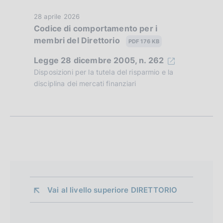
z
D
28 aprile 2026
i
Codice di comportamento per i
a
o
membri del Direttorio
t
PDF 176 KB
a
n
Legge 28 dicembre 2005, n. 262
P
e
Disposizioni per la tutela del risparmio e la
u
disciplina dei mercati finanziari
b
d
b
i
l
i
a
c
p
a
z
p
i
r
o
Vai al livello superiore 
DIRETTORIO
n
o
e
f
: