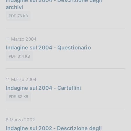
Indagine sul 2004 - Descrizione degli
b
i
t
archivi
l
o
a
i
n
PDF 76 KB
P
c
e
u
a
:
b
z
D
11 Marzo 2004
b
i
a
Indagine sul 2004 - Questionario
l
o
t
i
n
PDF 314 KB
a
c
e
P
a
:
u
z
D
11 Marzo 2004
b
i
a
Indagine sul 2004 - Cartellini
b
o
t
l
n
PDF 82 KB
a
i
e
P
c
:
u
a
D
8 Marzo 2002
b
z
a
Indagine sul 2002 - Descrizione degli
b
i