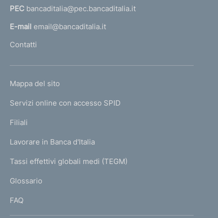
t
PEC
bancaditalia@pec.bancaditalia.it
a
i
l
E-mail
email@bancaditalia.it
l
Contatti
'
h
o
L
Mappa del sito
m
I
e
Servizi online con accesso SPID
N
p
K
Filiali
a
U
g
Lavorare in Banca d'Italia
T
e
I
Tassi effettivi globali medi (TEGM)
)
L
Glossario
I
FAQ