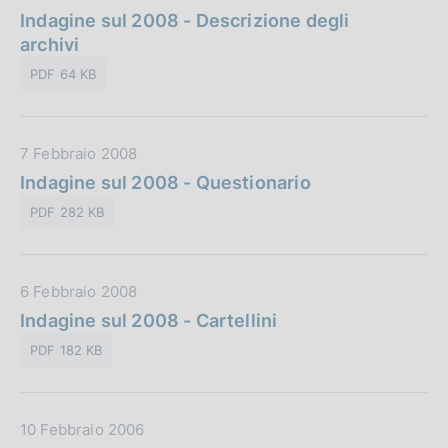
a
Indagine sul 2008 - Descrizione degli
t
archivi
a
PDF 64 KB
P
u
b
D
7 Febbraio 2008
b
a
Indagine sul 2008 - Questionario
l
t
i
PDF 282 KB
a
c
P
a
u
z
D
6 Febbraio 2008
b
i
a
Indagine sul 2008 - Cartellini
b
o
t
l
n
PDF 182 KB
a
i
e
P
c
:
u
a
D
10 Febbraio 2006
b
z