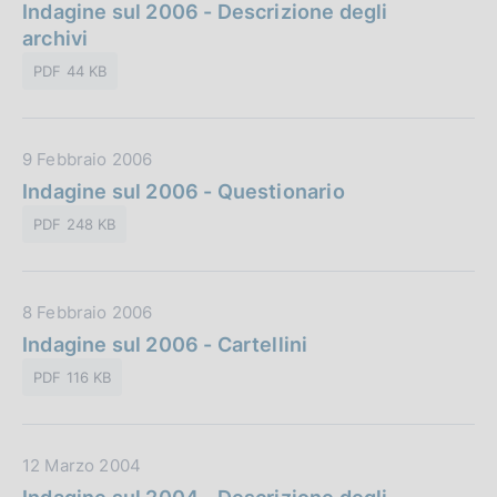
a
Indagine sul 2006 - Descrizione degli
b
i
t
archivi
l
o
a
i
n
PDF 44 KB
P
c
e
u
a
:
b
z
D
9 Febbraio 2006
b
i
a
Indagine sul 2006 - Questionario
l
o
t
i
n
PDF 248 KB
a
c
e
P
a
:
u
z
D
8 Febbraio 2006
b
i
a
Indagine sul 2006 - Cartellini
b
o
t
l
n
PDF 116 KB
a
i
e
P
c
:
u
a
D
12 Marzo 2004
b
z
a