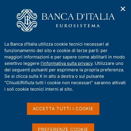
✕
H
A
o
C
p
m
e
r
e
r
i
p
c
Home
/
Statistiche
/
Indagini su famiglie e imprese
/
m
a
a
Bilanci delle famiglie italiane
/
e
g
n
Documentazione per l'utilizzo dei microdati
I
La Banca d'Italia utilizza cookie tecnici necessari al
n
e
e
n
funzionamento del sito e cookie di terze parti: per
u
l
d
f
maggiori informazioni e per sapere come abilitarli in modo
i
s
Documentazione per
o
selettivo leggere
l'informativa sulla privacy
. Utilizzare uno
n
i
r
dei seguenti pulsanti per esprimere la propria preferenza.
a
l'utilizzo dei microdati
t
m
Se si clicca sulla X in alto a destra o sul pulsante
v
o
i
a
“Chiudi/Rifiuta tutti i cookie non necessari” saranno attivati
g
t
i soli cookie tecnici interni al sito.
a
Per le indagini più recenti le informazioni disponibili
i
z
v
vengono distribuite negli archivi annuali pressoché
i
a
o
ACCETTA TUTTI I COOKIE
integralmente, includendo anche i dati inclusi nelle
n
s
sezioni monografiche delle singole indagini
e
u
(vengono escluse solo le informazioni che
i
PREFERENZE COOKIE
potrebbero consentire un'eventuale identificazione