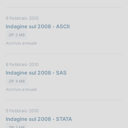
a
u
z
b
i
D
9 Febbraio 2010
b
o
a
Indagine sul 2008 - ASCII
l
n
t
i
e
ZIP 2 MB
a
c
:
Archivio annuale
P
a
u
z
b
i
D
9 Febbraio 2010
b
o
a
Indagine sul 2008 - SAS
l
n
t
i
e
ZIP 4 MB
a
c
:
Archivio annuale
P
a
u
z
b
i
D
9 Febbraio 2010
b
o
a
Indagine sul 2008 - STATA
l
n
t
i
e
ZIP 2 MB