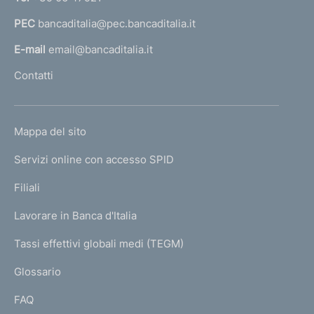
3
s
a
t
PEC
bancaditalia@pec.bancaditalia.it
a
u
i
l
E-mail
email@bancaditalia.it
c
l
c
Contatti
'
e
h
s
o
L
Mappa del sito
m
s
I
e
Servizi online con accesso SPID
i
N
p
v
K
Filiali
a
U
a
g
Lavorare in Banca d'Italia
T
e
6
I
Tassi effettivi globali medi (TEGM)
)
L
Glossario
I
FAQ