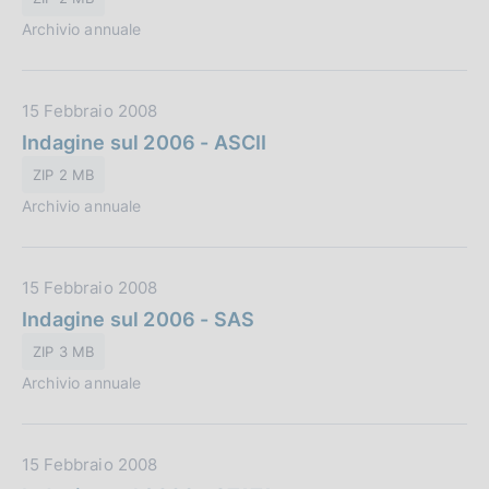
a
c
:
Archivio annuale
P
a
u
z
b
i
D
15 Febbraio 2008
b
o
a
Indagine sul 2006 - ASCII
l
n
t
i
e
ZIP 2 MB
a
c
:
Archivio annuale
P
a
u
z
b
i
D
15 Febbraio 2008
b
o
a
Indagine sul 2006 - SAS
l
n
t
i
e
ZIP 3 MB
a
c
:
Archivio annuale
P
a
u
z
b
i
D
15 Febbraio 2008
b
o