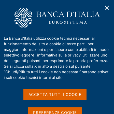
✕
H
A
o
C
p
m
e
r
e
r
i
p
c
Home
/
Statistiche
/
Indagini su famiglie e imprese
/
m
a
a
Bilanci delle famiglie italiane
/
Distribuzione dei microdati
e
g
n
I
La Banca d'Italia utilizza cookie tecnici necessari al
n
e
e
n
funzionamento del sito e cookie di terze parti: per
u
l
d
Distribuzione dei microdati
f
maggiori informazioni e per sapere come abilitarli in modo
i
s
o
selettivo leggere
l'informativa sulla privacy
. Utilizzare uno
n
i
r
dei seguenti pulsanti per esprimere la propria preferenza.
a
t
m
Se si clicca sulla X in alto a destra o sul pulsante
v
o
I dati elementari anonimizzati dell'Indagine sono
i
a
“Chiudi/Rifiuta tutti i cookie non necessari” saranno attivati
distribuiti esclusivamente a fini di ricerca. L'uso dei
g
t
i soli cookie tecnici interni al sito.
a
dati avviene sotto la piena e sola responsabilità
i
z
dell'autore medesimo e non coinvolge questo
v
i
Istituto. L'uso dei dati elementari dell'Indagine va
a
o
ACCETTA TUTTI I COOKIE
n
indicato con la citazione "Banca d'Italia, Indagine sui
s
e
u
bilanci delle famiglie italiane", riportando la versione
i
dell'archivio storico o annuale utilizzato.
PREFERENZE COOKIE