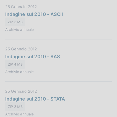
b
D
25 Gennaio 2012
b
a
Indagine sul 2010 - ASCII
l
t
i
ZIP 3 MB
a
c
Archivio annuale
P
a
u
z
b
i
D
25 Gennaio 2012
b
o
a
Indagine sul 2010 - SAS
l
n
t
i
e
ZIP 4 MB
a
c
:
Archivio annuale
P
a
u
z
b
i
D
25 Gennaio 2012
b
o
a
Indagine sul 2010 - STATA
l
n
t
i
e
ZIP 2 MB
a
c
:
Archivio annuale
P