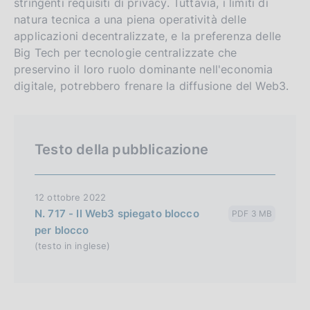
stringenti requisiti di privacy. Tuttavia, i limiti di
h
natura tecnica a una piena operatività delle
v
applicazioni decentralizzate, e la preferenza delle
e
Big Tech per tecnologie centralizzate che
r
preservino il loro ruolo dominante nell'economia
s
digitale, potrebbero frenare la diffusione del Web3.
i
o
n
Testo della pubblicazione
12 ottobre 2022
N. 717 - Il Web3 spiegato blocco
PDF 3 MB
per blocco
(testo in inglese)