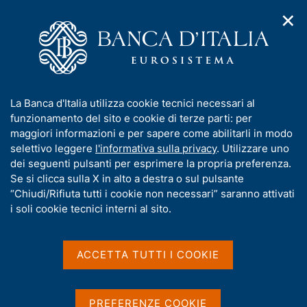
✕
H
A
o
C
p
m
e
r
e
r
i
p
c
Home
/
Pubblicazioni
/
m
a
a
Questioni di Economia e Finanza (Occasional Papers)
/
e
g
n
N. 717 - Il Web3 spiegato blocco per blocco
I
La Banca d'Italia utilizza cookie tecnici necessari al
n
e
e
n
funzionamento del sito e cookie di terze parti: per
u
l
d
f
maggiori informazioni e per sapere come abilitarli in modo
i
s
o
selettivo leggere
l'informativa sulla privacy
. Utilizzare uno
QUESTIONI DI ECONOMIA E FINANZA
n
i
r
dei seguenti pulsanti per esprimere la propria preferenza.
(OCCASIONAL PAPERS)
a
t
m
Se si clicca sulla X in alto a destra o sul pulsante
N. 717 - Il Web3 spiegato
v
o
i
a
“Chiudi/Rifiuta tutti i cookie non necessari” saranno attivati
blocco per blocco
g
t
i soli cookie tecnici interni al sito.
a
i
z
v
di Sabina Marchetti
i
a
o
ACCETTA TUTTI I COOKIE
Ottobre 2022
n
s
e
u
i
PREFERENZE COOKIE