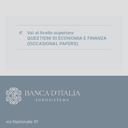
Vai al livello superiore 
QUESTIONI DI ECONOMIA E FINANZA
(OCCASIONAL PAPERS)
F
o
o
(
t
t
e
via Nazionale 91
o
r