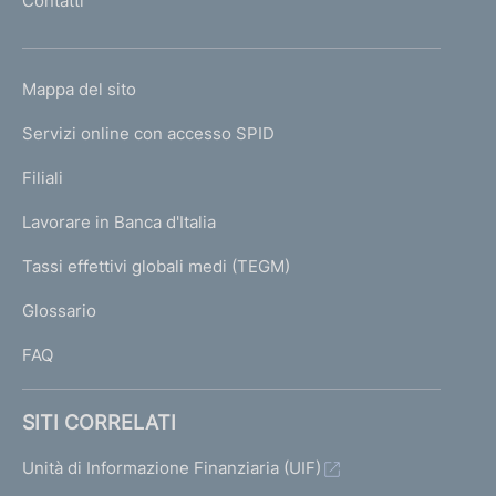
o
Contatti
'
h
o
L
Mappa del sito
m
I
e
Servizi online con accesso SPID
N
p
K
Filiali
a
U
g
Lavorare in Banca d'Italia
T
e
I
Tassi effettivi globali medi (TEGM)
)
L
Glossario
I
FAQ
SITI CORRELATI
Unità di Informazione Finanziaria (UIF)