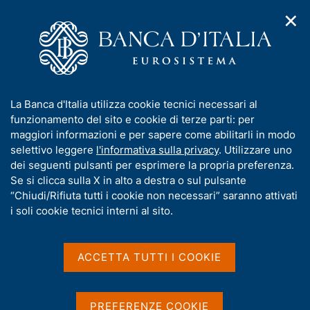
✕
H
A
o
C
p
m
e
r
e
r
i
p
c
Home
/
Pubblicazioni
/
m
a
a
Questioni di Economia e Finanza (Occasional Papers)
/
e
g
n
N. 428 - La disuguaglianza della ricchezza in Italia: ricostruzione
I
La Banca d'Italia utilizza cookie tecnici necessari al
n
e
e
dei dati 1968-75 e confronto con quelli recenti
n
funzionamento del sito e cookie di terze parti: per
u
l
d
f
maggiori informazioni e per sapere come abilitarli in modo
i
s
o
selettivo leggere
l'informativa sulla privacy
. Utilizzare uno
n
i
QUESTIONI DI ECONOMIA E FINANZA
r
dei seguenti pulsanti per esprimere la propria preferenza.
a
t
m
Se si clicca sulla X in alto a destra o sul pulsante
(OCCASIONAL PAPERS)
v
o
i
N. 428 - La disuguaglianza
a
“Chiudi/Rifiuta tutti i cookie non necessari” saranno attivati
g
t
i soli cookie tecnici interni al sito.
della ricchezza in Italia:
a
i
z
v
ricostruzione dei dati 1968-
i
a
o
ACCETTA TUTTI I COOKIE
75 e confronto con quelli
n
s
e
u
recenti
i
PREFERENZE COOKIE