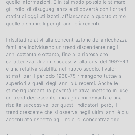
n
s
quelle informazioni. È in tal modo possibile stimare
g
i
gli indici di disuguaglianza e di povertà con i criteri
l
t
statistici oggi utilizzati, affiancando a queste stime
quelle disponibili per gli anni più recenti.
i
o
s
I risultati relativi alla concentrazione della ricchezza
h
familiare individuano un trend discendente negli
v
anni settanta e ottanta, fino alla ripresa che
e
caratterizza gli anni successivi alla crisi del 1992-93
r
e una relativa stabilità nel nuovo secolo. I valori
s
stimati per il periodo 1968-75 rimangono tuttavia
i
superiori a quelli degli anni più recenti. Anche le
o
stime riguardanti la povertà relativa mettono in luce
n
un trend decrescente fino agli anni novanta e una
risalita successiva; per questi indicatori, però, il
trend crescente che si osserva negli ultimi anni è più
accentuato rispetto agli indici di concentrazione.