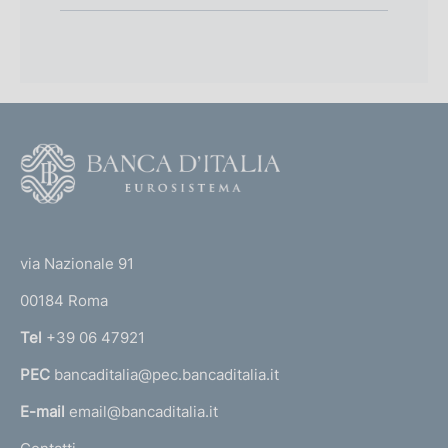
p
r
o
f
F
o
o
n
o
(
d
t
t
e
via Nazionale 91
i
o
r
m
00184 Roma
r
n
e
Tel
+39 06 47921
a
n
PEC
bancaditalia@pec.bancaditalia.it
a
l
t
E-mail
email@bancaditalia.it
l