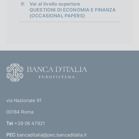
a
Vai al livello superiore 
QUESTIONI DI ECONOMIA E FINANZA
p
(OCCASIONAL PAPERS)
p
r
o
f
F
o
o
n
o
(
d
t
t
e
via Nazionale 91
i
o
r
m
00184 Roma
r
n
e
Tel
+39 06 47921
a
n
PEC
bancaditalia@pec.bancaditalia.it
a