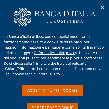
✕
H
A
o
C
p
m
e
r
e
r
i
p
c
Home
/
Pubblicazioni
/
m
a
a
Questioni di Economia e Finanza (Occasional Papers)
/
e
g
n
N. 265 - Le "sorprese" al tasso di inflazione e le aspettative
I
La Banca d'Italia utilizza cookie tecnici necessari al
n
e
e
nell'area dell'euro
n
funzionamento del sito e cookie di terze parti: per
u
l
d
f
maggiori informazioni e per sapere come abilitarli in modo
i
s
o
selettivo leggere
l'informativa sulla privacy
. Utilizzare uno
n
i
QUESTIONI DI ECONOMIA E FINANZA
r
dei seguenti pulsanti per esprimere la propria preferenza.
a
t
m
Se si clicca sulla X in alto a destra o sul pulsante
(OCCASIONAL PAPERS)
v
o
i
N. 265 - Le "sorprese" al
a
“Chiudi/Rifiuta tutti i cookie non necessari” saranno attivati
g
t
i soli cookie tecnici interni al sito.
tasso di inflazione e le
a
i
z
v
aspettative nell'area
i
a
o
ACCETTA TUTTI I COOKIE
dell'euro
n
s
e
u
i
di Marcello Miccoli, Stefano Neri
PREFERENZE COOKIE