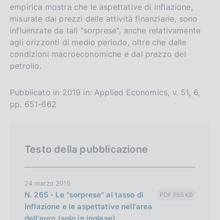
empirica mostra che le aspettative di inflazione,
l
t
misurate dai prezzi delle attività finanziarie, sono
i
o
influenzate da tali "sorprese", anche relativamente
s
agli orizzonti di medio periodo, oltre che dalle
h
condizioni macroeconomiche e dal prezzo del
v
petrolio.
e
r
Pubblicato in 2019 in: Applied Economics, v. 51, 6,
s
pp. 651-662
i
o
n
Testo della pubblicazione
24 marzo 2015
N. 265 - Le "sorprese" al tasso di
PDF 755 KB
inflazione e le aspettative nell'area
dell'euro (solo in inglese)