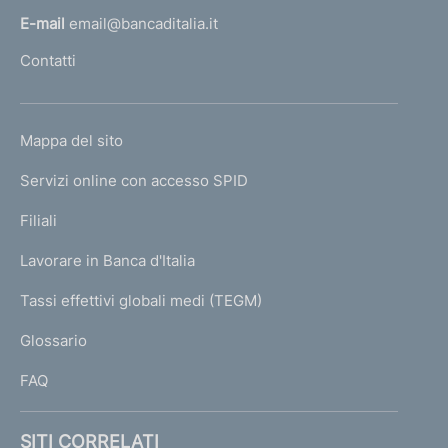
l
t
E-mail
email@bancaditalia.it
l
o
Contatti
'
h
o
L
Mappa del sito
m
I
e
Servizi online con accesso SPID
N
p
K
Filiali
a
U
g
Lavorare in Banca d'Italia
T
e
I
Tassi effettivi globali medi (TEGM)
)
L
Glossario
I
FAQ
SITI CORRELATI