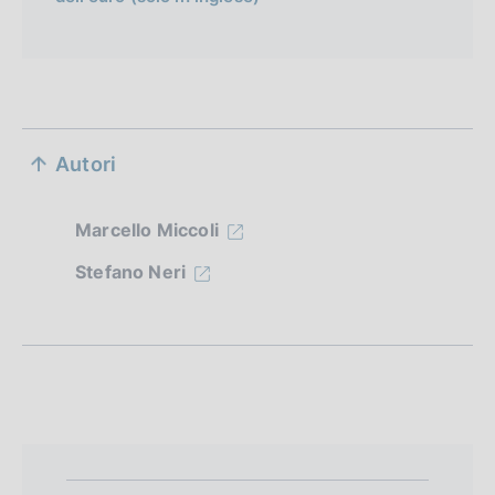
S
Autori
e
z
Marcello Miccoli
i
Stefano Neri
o
n
e
d
i